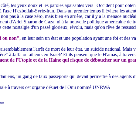
té, les yeux doux et les paroles apaisantes vers l'Occident pour obtenir
e à l'axe H'ezbollah-Syrie-Iran. Dans un premier temps il évitera les attent
is non pas à la case zéro, mais bien en arrière, car il y a la menace nuclé
nt d'Ariel Sharon de Gaza, ni à la nouvelle politique américaine de tra
 cette nostalgie d'un passé glorieux, révolu, mais qu'on rêve de ressuscit
i ou non",
en leur sein un état et une population ayant une foi et des v
raisemblablement l'arrêt de mort de leur état, un suicide national. Mais 
e" à Jaffa ou ailleurs en Israël? Et ils pensent que le H'amas, à travers
ement de l'Utopie et de la Haine qui risque de déboucher sur un gran
daniens, un gang de faux passeports qui devait permettre à des agents 
onale à travers cet organe désuet de l'Onu nommé UNRWA
site