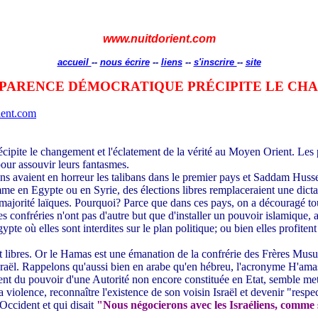
www.nuitdorient.com
accueil
--
nous écrire
--
liens
--
s'inscrire
--
site
SPARENCE DÉMOCRATIQUE PRÉCIPITE LE CH
ient.com
cipite le changement et l'éclatement de la vérité au Moyen Orient. Les p
our assouvir leurs fantasmes.
ons avaient en horreur les talibans dans le premier pays et Saddam Husse
me en Egypte ou en Syrie, des élections libres remplaceraient une dictat
ajorité laïques. Pourquoi? Parce que dans ces pays, on a découragé toute 
s confréries n'ont pas d'autre but que d'installer un pouvoir islamique,
 où elles sont interdites sur le plan politique; ou bien elles profiten
t libres. Or le Hamas est une émanation de la confrérie des Frères Musu
sraël. Rappelons qu'aussi bien en arabe qu'en hébreu, l'acronyme H'ama
nt du pouvoir d'une Autorité non encore constituée en Etat, semble me
a violence, reconnaître l'existence de son voisin Israël et devenir "res
Occident et qui disait
"Nous négocierons avec les Israéliens, comme s'