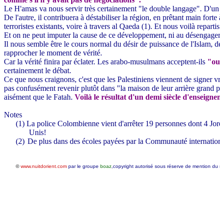
Le H'amas va nous servir très certainement "le double langage". D'un cô
De l'autre, il contribuera à déstabiliser la région, en prêtant main fort
terroristes existants, voire à travers al Qaeda (1). Et nous voilà repart
Et on ne peut imputer la cause de ce développement, ni au désengageme
Il nous semble être le cours normal du désir de puissance de l'Islam, de
rapprocher le moment de vérité.
Car la vérité finira par éclater. Les arabo-musulmans acceptent-ils
"ou
certainement le débat.
Ce que nous craignons, c'est que les Palestiniens viennent de signer v
pas confusément revenir plutôt dans "la maison de leur arrière grand pèr
aisément que le Fatah.
Voilà le résultat d'un demi siècle d'enseign
Notes
(1)
La police Colombienne vient d'arrêter 19 personnes dont 4 Jor
Unis!
(2)
De plus dans des écoles payées par la Communauté internati
©
www.nuitdorient.com
par le groupe
boaz
,copyright autorisé sous réserve de mention du 