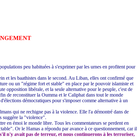
ANGEMENT
opulations peu habituées à s'exprimer par les urnes en profitent pour
in et les baathistes dans le second. Au Liban, elles ont confirmé que
ure ou un "régime fort et stable" en place par le pouvoir islamiste et
opposition libérale, et la seule alternative pour le peuple, c'est de
 afin de reconstituer la Oumma et le Caliphat dans tout le monde
t d'élections démocratiques pour s'imposer comme alternative à un
lmans qui ne rechigne pas à la violence. Elle l'a démontré dans de
s suggère la "violence".
ttre en émoi le monde libre. Tous les commentateurs se perdent en
pectable". Or le Hamas a répondu par avance à ce questionnement, car il
il n'y avait pas de terreur, et nous continuerons à les terroriser,