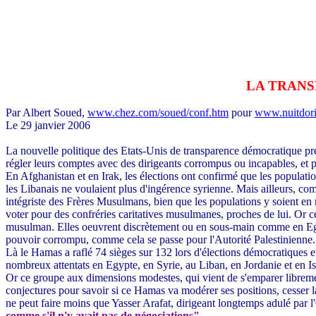
LA TRAN
Par Albert Soued,
www.chez.com/soued/conf.htm
pour
www.nuitdor
Le 29 janvier 2006
La nouvelle politique des Etats-Unis de transparence démocratique pré
régler leurs comptes avec des dirigeants corrompus ou incapables, et p
En Afghanistan et en Irak, les élections ont confirmé que les populati
les Libanais ne voulaient plus d'ingérence syrienne. Mais ailleurs, com
intégriste des Frères Musulmans, bien que les populations y soient en m
voter pour des confréries caritatives musulmanes, proches de lui. Or ce
musulman. Elles oeuvrent discrètement ou en sous-main comme en Egypte
pouvoir corrompu, comme cela se passe pour l'Autorité Palestinienne.
Là le Hamas a raflé 74 sièges sur 132 lors d'élections démocratiques e
nombreux attentats en Egypte, en Syrie, au Liban, en Jordanie et en I
Or ce groupe aux dimensions modestes, qui vient de s'emparer libreme
conjectures pour savoir si ce Hamas va modérer ses positions, cesser l
ne peut faire moins que Yasser Arafat, dirigeant longtemps adulé par l'
comme s'il n'y avait pas de négociations".