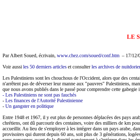
LE 
Par Albert Soued, écrivain,
www.chez.com/soued/conf.htm
– 17/12/
Voir aussi
les 50 derniers articles
et consulter
les archives de nuitdori
Les Palestiniens sont les chouchous de l'Occident, alors que des cent
n'arrêtent pas de déverser leur manne aux "pauvres" Palestiniens, mann
que nous avons publiés dans le passé pour comprendre cette gabegie in
- Les Palestiniens ne sont pas fauchés
-
Les finances de l'Autorité Palestinienne
-
Un gangster en politique
Entre 1948 et 1967, il y eut plus de personnes déplacées des pays arabe
chrétiens, ont dû parcourir des centaines, voire des milliers de km po
accueillir. Au lieu de s'employer à les intégrer dans un pays arabe, 
provisoires qui durent depuis 60 ans, soit plus de 3 générations, logée
rares personnes ayant de la dignité parviennent à s'intégrer dans les ém