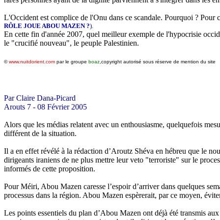
L'Occident est complice de l'Onu dans ce scandale. Pourquoi ? Pour culp
RÔLE JOUE ABOU MAZEN ?
).
En cette fin d'année 2007, quel meilleur exemple de l'hypocrisie occi
le "crucifié nouveau", le peuple Palestinien.
©
www.nuitdorient.com
par le groupe
boaz
,copyright autorisé sous réserve de mention du site
Par Claire Dana-Picard
Arouts
7 - 08 Février 2005
Alors que les médias relatent avec un enthousiasme, quelquefois mesu
différent de la situation.
Il a en effet révélé à la rédaction d’
Aroutz
Shéva
en hébreu que le nouv
dirigeants iraniens de ne plus mettre leur veto "terroriste" sur le pro
informés de cette proposition.
Pour
Méiri
, Abou
Mazen
caresse l’espoir d’arriver dans quelques sem
processus dans la région. Abou
Mazen
espèrerait, par ce moyen, éviter
Les points essentiels du plan d’Abou
Mazen
ont déjà été transmis aux