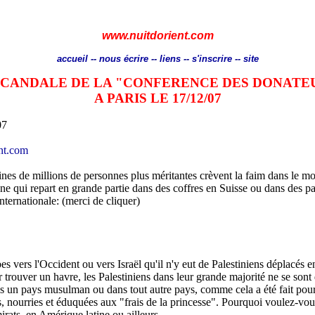
www.nuitdorient.com
accueil
--
nous écrire
--
liens
--
s'inscrire
--
site
SCANDALE DE LA "CONFERENCE DES DONATE
A PARIS LE 17/12/07
07
ent.com
aines de millions de personnes plus méritantes crèvent la faim dans le 
e qui repart en grande partie dans des coffres en Suisse ou dans des pa
ternationale: (merci de cliquer)
s vers l'Occident ou vers Israël qu'il n'y eut de Palestiniens déplacés e
ur trouver un havre, les Palestiniens dans leur grande majorité ne se so
dans un pays musulman ou dans tout autre pays, comme cela a été fait po
s, nourries et éduquées aux "frais de la princesse". Pourquoi voulez-vou
irats, en Amérique latine ou ailleurs.