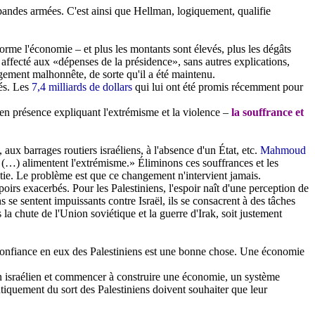
 bandes armées.
C'est ainsi que
Hellman
, logiquement, qualifie
forme l'économie – et plus les montants sont élevés, plus les dégâts
t affecté aux «dépenses de la présidence», sans autres explications,
gement malhonnête, de sorte qu'il a été maintenu.
sés. Les
7,4 milliards de dollars
qui lui ont été promis récemment pour
en présence expliquant l'extrémisme et la violence –
la souffrance et
, aux barrages routiers israéliens, à l'absence d'un État, etc.
Mahmoud
t (…) alimentent l'extrémisme.» Éliminons ces souffrances et les
atie. Le problème est que ce changement n'intervient jamais.
oirs exacerbés. Pour les Palestiniens, l'espoir naît d'une perception de
ns se sentent impuissants contre Israël, ils se consacrent à des tâches
la chute de l'Union soviétique et la guerre d'Irak, soit justement
la confiance en eux des Palestiniens est une bonne chose. Une économie
sin israélien et commencer à construire une économie, un système
entiquement du sort des Palestiniens doivent souhaiter que leur