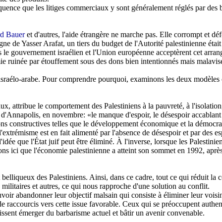
quence que les litiges commerciaux y sont généralement réglés par des
d Bauer
et d'autres, l'aide étrangère ne marche pas. Elle corrompt et dé
gne de Yasser Arafat, un tiers du budget de l'Autorité palestinienne étai
 le gouvernement israélien et l'Union européenne acceptèrent cet arran
omie ruinée par étouffement sous des dons bien intentionnés mais malavi
it israélo-arabe. Pour comprendre pourquoi, examinons les deux modèles 
aux, attribue le comportement des Palestiniens à la pauvreté, à l'isolation
ce d'Annapolis, en novembre: «le manque d'espoir, le désespoir accablan
tions constructives telles que le développement économique et la démocr
extrémisme est en fait alimenté par l'absence de désespoir et par des esp
idée que l'État juif peut être éliminé. À l'inverse, lorsque les Palestinie
ons ici que l'économie palestinienne a atteint son sommet en 1992, après 
 belliqueux des Palestiniens. Ainsi, dans ce cadre, tout ce qui réduit 
 militaires et autres, ce qui nous rapproche d'une solution au conflit.
uvoir abandonner leur objectif malsain qui consiste à éliminer leur voi
as de raccourcis vers cette issue favorable. Ceux qui se préoccupent auth
issent émerger du barbarisme actuel et bâtir un avenir convenable.