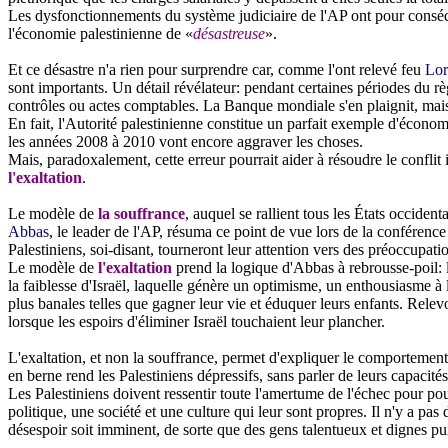
Les dysfonctionnements du système judiciaire de l'AP ont pour consé
l'économie palestinienne de «
désastreuse
».
Et ce désastre n'a rien pour surprendre car, comme l'ont relevé feu
Lor
sont importants. Un détail révélateur: pendant certaines périodes du rè
contrôles ou actes comptables. La Banque mondiale s'en plaignit, mais
En fait, l'Autorité palestinienne constitue un parfait exemple d'écon
les années 2008 à 2010 vont encore aggraver les choses.
Mais, paradoxalement, cette erreur pourrait aider à résoudre le confl
l'exaltation
.
Le modèle de
la souffrance
, auquel se rallient tous les États occident
Abbas
, le leader de l'AP, résuma ce point de vue lors de la conféren
Palestiniens, soi-disant, tourneront leur attention vers des préoccupa
Le modèle de
l'exaltation
prend la logique d'Abbas à rebrousse-poil: l'
la faiblesse d'Israël, laquelle génère un optimisme, un enthousiasme à l'
plus banales telles que gagner leur vie et éduquer leurs enfants. Relev
lorsque les espoirs d'éliminer Israël touchaient leur plancher.
L'exaltation, et non la souffrance, permet d'expliquer le comportement
en berne rend les Palestiniens dépressifs, sans parler de leurs capacités
Les Palestiniens doivent ressentir toute l'amertume de l'échec pour po
politique, une société et une culture qui leur sont propres. Il n'y a p
désespoir soit imminent, de sorte que des gens talentueux et dignes pu