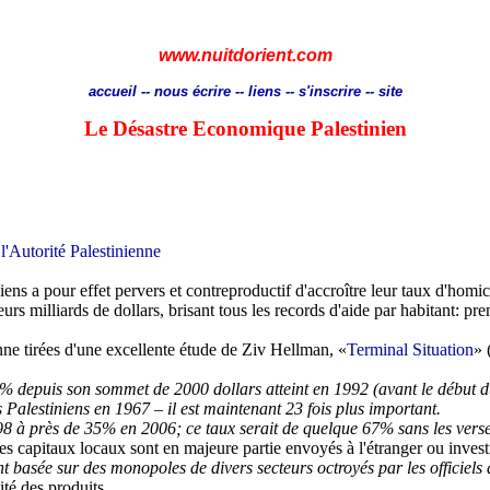
www.nuitdorient.com
accueil
--
nous écrire
--
liens
--
s'inscrire
--
site
Le Désastre Economique Palestinien
 l'Autorité Palestinienne
niens a pour effet pervers et contreproductif d'accroître leur taux d'homi
rs milliards de dollars, brisant tous les records d'aide par habitant: p
ne tirées d'une excellente étude de
Ziv
Hellman
, «
Terminal Situation
» 
0% depuis son sommet de 2000 dollars atteint en 1992 (avant le début 
s Palestiniens en 1967 – il est maintenant 23 fois plus important.
 à près de 35% en 2006; ce taux serait de quelque 67% sans les versem
les capitaux locaux sont en majeure partie envoyés à l'étranger ou investi
t basée sur des monopoles de divers secteurs octroyés par les officiels
ité des produits.