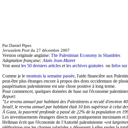
Par Daniel Pipes
Jerusalem
Post
du
27 décembre 2007
Version
originale
anglaise
:
The Palestinian Economy in Shambles
Adaptation française:
Alain Jean-Mairet
Voir aussi
les 50 derniers articles
et
les archives gratuites
ou
Infos sur
Comme je le
montrais la semaine passée
, l'aide financière aux Palesti
peut-être plus étranges encore à propos des dons occidentaux de plusieu
paupérisation palestinienne est une chose positive à long terme.
Pour commencer, quelques données de base sur l'économie palestinien
Report
:
"Le revenu annuel par habitant des Palestiniens a reculé d'environ 4
Israël, le revenu annuel par habitant était 10 fois supérieur à celui de
À Gaza, la pauvreté profonde a passé de 22% de la population en 1998
Les investissements étrangers directs sont pratiquement inexistants et 
Hellman
écrit que l'économie de l'Autorité palestinienne «
est largemen
pléthorique que les charges salariales y dépassent à elles seules la total