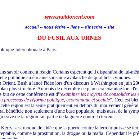
www.nuitdorient.com
accueil
--
nous écrire
--
liens
--
s'inscrire
--
site
DU FUSIL AUX URNES
litique Internationale à Paris.
sans savoir comment réagir. Certains espèrent qu'il disparaîtra de lui-mê
elle politique américaine sous une avalanche de quolibets cyniques.
ent. Bush a lancé l'idée lors d'un discours à Washington en juin 2002
 plan plus structuré. Au mois de décembre ce plan sera examiné lors d'un
e but de cette conférence est d'
"examiner les moyens de consolider les
processus de réforme politique, économique et sociale".
Ceci est bien
ue cette région est la seule pratiquement en dehors du mouvement généra
onal bénéficie non seulement d'une base populaire, mais aussi de la sympat
sive de la région fait partie de la guerre contre la terreur.
 Kerry s'est moqué de l'idée que la guerre contre la terreur puisse se te
acceptable, comme la prostitution, la drogue ou la mafia. Cependant le p
émocratie.