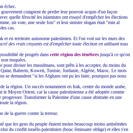
on échec.
ui gouvernent craignent de perdre leur pouvoir acquis d'un façon
 avec quelle férocité les islamistes ont essayé d'empêcher les élections
me, un vote, une seule fois" et leur sinistre slogan était "min al
 des cas.
 et en territoire autonome palestinien. Et l'on voit sur les murs des
acré des vrais croyants est d'empêcher toute élection en utilisant tous
 possibilité de progrès dans
cette région des ténèbres
jusqu'à ce qu'on
s non truquées.
ne pour diviser les musulmans, sont prêts à les accepter, du moins du
s, Qatar, Bahrein, Koweit, Tunisie, Jordanie, Algérie, Maroc. Le mois
gens se demandent "si les Afghans ont pu les faire, pourquoi pas nous
on de la région. Un succès notamment en Irak, centre du monde arabe,
out le Moyen Orient, car la cause palestinienne a été adoptée comme
e progresser. Transformer la Palestine d'une cause abstraite en une
toute la région.
e de la guerre contre la terreur.
té que les gens du peuple étaient moins beaucoup moins antisémites
elui du conflit israélo-palestinien (bouc émissaire oblige) et elles s'en