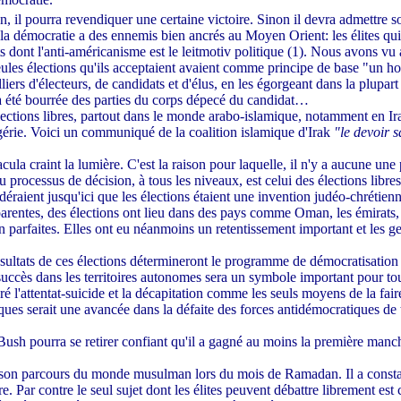
n, il pourra revendiquer une certaine victoire. Sinon il devra admettre s
e la démocratie a des ennemis bien ancrés au Moyen Orient: les élites q
nts dont l'anti-américanisme est le leitmotiv politique (1). Nous avons vu
eules élections qu'ils acceptaient avaient comme principe de base "un hom
lliers d'électeurs, de candidats et d'élus, en les égorgeant dans la plupart
 a été bourrée des parties du corps dépecé du candidat…
ections libres, partout dans le monde arabo-islamique, notamment en Irak
lgérie. Voici un communiqué de la coalition islamique d'Irak
"le devoir s
ula craint la lumière. C'est la raison pour laquelle, il n'y a aucune une
 processus de décision, à tous les niveaux, est celui des élections libre
éraient jusqu'ici que les élections étaient une invention judéo-chrétien
ransparentes, des élections ont lieu dans des pays comme Oman, les émirat
on parfaites. Elles ont eu néanmoins un retentissement important et les 
 résultats de ces élections détermineront le programme de démocratisati
 succès dans les territoires autonomes sera un symbole important pour t
 l'attentat-suicide et la décapitation comme les seuls moyens de la fair
ques serait une avancée dans la défaite des forces antidémocratiques de 
 Bush pourra se retirer confiant qu'il a gagné au moins la première manch
it son parcours du monde musulman lors du mois de Ramadan. Il a consta
e. Par contre le seul sujet dont les élites peuvent débattre librement est c