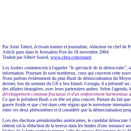
Par Amir Taheri, écrivain iranien et journaliste, rédacteur en chef de Po
Article paru dans le Jerusalem Post du 18 novembre 2004
Traduit par Albert Soued,
www.chez.com/soued
Les Arabes commencent à l'appeler
"le spectacle de la démocratie"
, 
information. Pourtant ils sont nombreux, ceux qui couvrent cette nouv
Nous parlons évidemment du plan Bush de démocratisation du Moyen Ori
dernier, lors du sommet du G8 à Sea Island- Georgia, il a présenté un
des affaires étrangères, avec leurs partenaires arabes. Selon l'agenda, l
développement commun fructueux et d'un renforcement harmonieux du 
Ce que le président Bush a en tête est plus concret. Partant du fait q
guerre froide et que c'est dans cette région que le terrorisme internati
entre ces deux phénomènes et il considère que la démocratisation progres
Lors des élections présidentielles américaines, le candidat démocrate J
obtenir est la réduction de la terreur dans les limites d'une nuisance 
l'échec de la lutte conter la terreur, celle du niveau d'extension de la d