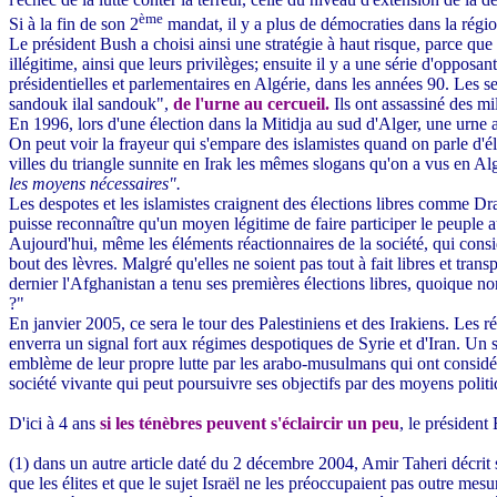
ème
Si à la fin de son 2
mandat, il y a plus de démocraties dans la régio
Le président Bush a choisi ainsi une stratégie à haut risque, parce qu
illégitime, ainsi que leurs privilèges; ensuite il y a une série d'opposa
présidentielles et parlementaires en Algérie, dans les années 90. Les s
sandouk ilal sandouk",
de l'urne au cercueil.
Ils ont assassiné des mi
En 1996, lors d'une élection dans la Mitidja au sud d'Alger, une urne
On peut voir la frayeur qui s'empare des islamistes quand on parle d'él
villes du triangle sunnite en Irak les mêmes slogans qu'on a vus en A
les moyens nécessaires".
Les despotes et les islamistes craignent des élections libres comme Drac
puisse reconnaître qu'un moyen légitime de faire participer le peuple au
Aujourd'hui, même les éléments réactionnaires de la société, qui consid
bout des lèvres. Malgré qu'elles ne soient pas tout à fait libres et t
dernier l'Afghanistan a tenu ses premières élections libres, quoique n
?"
En janvier 2005, ce sera le tour des Palestiniens et des Irakiens. Les
enverra un signal fort aux régimes despotiques de Syrie et d'Iran. Un
emblème de leur propre lutte par les arabo-musulmans qui ont considéré
société vivante qui peut poursuivre ses objectifs par des moyens politi
D'ici à 4 ans
si les ténèbres peuvent s'éclaircir un peu
, le président
(1) dans un autre article daté du 2 décembre 2004, Amir Taheri décr
que les élites et que le sujet Israël ne les préoccupaient pas outre mesur