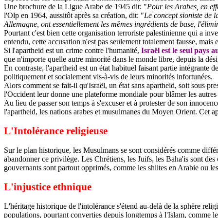
Une brochure de la Ligue Arabe de 1945 dit: "
Pour les Arabes, en eff
l'Olp en 1964, aussitôt après sa création, dit: "
Le concept sioniste de l
Allemagne, ont essentiellement les mêmes ingrédients de base, l'élim
Pourtant c'est bien cette organisation terroriste palestinienne qui a in
entendu, cette accusation n'est pas seulement totalement fausse, mais ell
Si l'apartheid est un crime contre l'humanité,
Israël est le seul pays
que n'importe quelle autre minorité dans le monde libre, depuis la dés
En contraste, l'apartheid est un état habituel faisant partie intégrant
politiquement et socialement vis-à-vis de leurs minorités infortunées.
Alors comment se fait-il qu'Israël, un état sans apartheid, soit sous pr
l'Occident leur donne une plateforme mondiale pour blâmer les autres 
Au lieu de passer son temps à s'excuser et à protester de son innocenc
l'apartheid, les nations arabes et musulmanes du Moyen Orient. Cet apa
L'Intolérance religieuse
Sur le plan historique, les Musulmans se sont considérés comme différ
abandonner ce privilège. Les Chrétiens, les Juifs, les
Baha'is
sont des 
gouvernants sont partout opprimés, comme les shiites en Arabie ou les
L'injustice ethnique
L'héritage historique de l'intolérance s'étend au-delà de la sphère reli
populations, pourtant converties depuis longtemps à l'Islam, comme les 