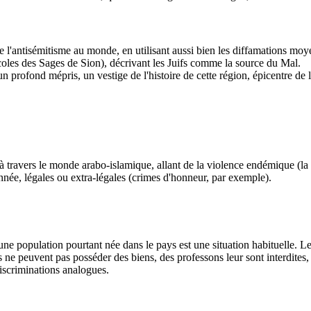
e l'antisémitisme au monde, en utilisant aussi bien les diffamations moy
les des Sages de Sion), décrivant les Juifs comme la source du Mal.
 profond mépris, un vestige de l'histoire de cette région, épicentre de 
 à travers le monde arabo-islamique, allant de la violence endémique (la
année,
légales ou extra-légales
(crimes d'honneur, par exemple).
'une population pourtant née dans le pays est une situation habituelle. 
ens ne peuvent pas posséder des biens, des professons leur sont interdite
discriminations analogues.