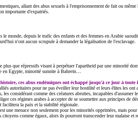
mestiques, allant des abus sexuels à l'emprisonnement de fait ou même l
on importante d'expatriés.
s le monde, depuis le trafic des enfants et des femmes en Arabie saoud
ourd'hui n'ont aucun scrupule à demander la légalisation de l'esclavage.
lus que répressifs visant à perpétuer l'apartheid par une minorité do
re en Egypte, minorité sunnite à
Bahrein
…
l'histoire, ces abus endémiques ont échappé jusqu'à ce jour à toute 
s autoritaires pour ne pas éveiller leur hostilité et leurs élites les ont 
s,
les considérant
comme des créatures abruties, incapables d'assumer le
liger ces régimes arabes à accepter de se soumettre aux principes de déc
acilitera la paix et la stabilité régionale.
 est une menace non seulement pour les minorités opprimées, mais pour l
s citoyens comme égaux, alors ils pourront transcender leur malaise et 