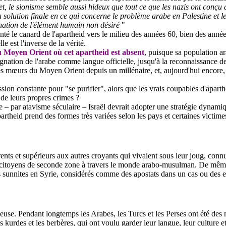
et, le sionisme semble aussi hideux que tout ce que les nazis ont conçu
a solution finale en ce qui concerne le problème arabe en Palestine et l
ination de l'élément humain non désiré
"
venté le canard de l'apartheid vers le milieu des années 60, bien des ann
e est l'inverse de la vérité.
 au Moyen Orient où cet apartheid est absent
, puisque sa population ara
ignation de l'arabe comme langue officielle, jusqu'à la reconnaissance d
e des mœurs du Moyen Orient depuis un millénaire, et, aujourd'hui encore
ession constante pour "se purifier", alors que les vrais coupables d'apar
de leurs propres crimes ?
e – par atavisme séculaire – Israël devrait adopter une stratégie dynami
rtheid prend des formes très variées selon les pays et certaines victime
ents et supérieurs aux autres croyants qui vivaient sous leur joug, con
citoyens de seconde zone à travers le monde arabo-musulman. De même 
 sunnites en Syrie, considérés comme des apostats dans un cas ou des e
gieuse. Pendant longtemps les Arabes, les Turcs et les Perses ont été des m
kurdes et les berbères, qui ont voulu garder leur langue, leur culture e