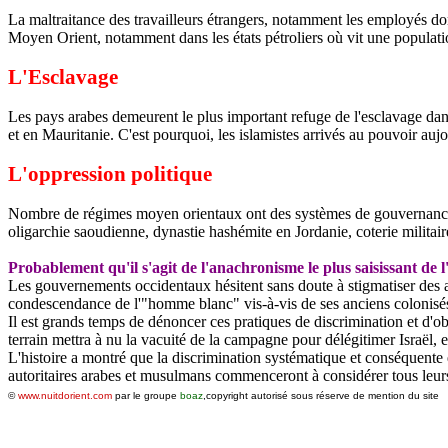
La maltraitance des travailleurs étrangers, notamment les employés do
Moyen Orient, notamment dans les états pétroliers où vit une populati
L'Esclavage
Les pays arabes demeurent le plus important refuge de l'esclavage dan
et en Mauritanie. C'est pourquoi, les islamistes arrivés au pouvoir auj
L'oppression politique
Nombre de régimes moyen orientaux ont des systèmes de gouvernance p
oligarchie saoudienne, dynastie
hashémite
en Jordanie, coterie militai
Probablement qu'il s'agit de l'anachronisme le plus saisissant de 
Les gouvernements occidentaux hésitent sans doute à stigmatiser des allié
condescendance de l'"homme blanc" vis-à-vis de ses anciens colonisé
Il est grands temps de dénoncer ces pratiques de discrimination et d'ob
terrain mettra à nu la vacuité de la campagne pour délégitimer Israël, et f
L'histoire a montré que la discrimination systématique et conséquente
autoritaires arabes et musulmans commenceront à considérer tous leur
©
www.nuitdorient.com
par le groupe
boaz
,copyright autorisé sous réserve de mention du site