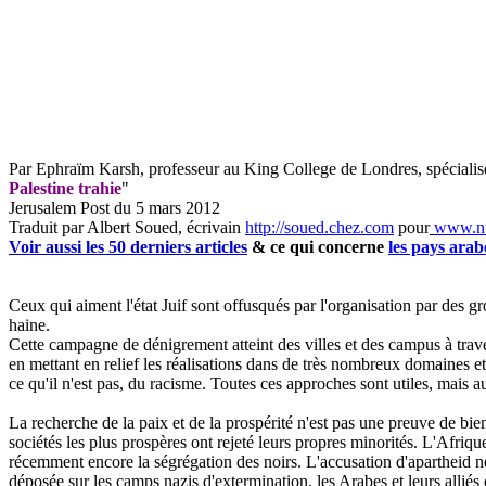
Par Ephraïm
Karsh
, professeur au King
College
de Londres, spécialis
Palestine trahie
"
Jerusalem
Post du 5 mars 2012
Traduit par Albert Soued, écrivain
http://soued.chez.com
pour
www.nu
Voir aussi les 50 derniers articles
& ce qui concerne
les pays arab
Ceux qui aiment l'état Juif sont offusqués par l'organisation par des gr
haine.
Cette campagne de dénigrement atteint des villes et des campus à travers
en mettant en relief les réalisations dans de très nombreux domaines et
ce qu'il n'est pas, du racisme. Toutes ces approches sont utiles, mais 
La recherche de la paix et de la prospérité n'est pas une preuve de bien
sociétés les plus prospères ont rejeté leurs propres minorités. L'Afriqu
récemment encore la ségrégation des noirs. L'accusation d'apartheid ne
déposée sur les camps nazis d'extermination, les Arabes et leurs alliés