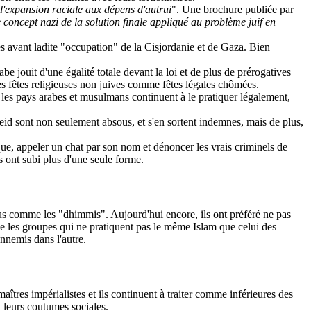
 d'expansion raciale aux dépens d'autrui
". Une brochure publiée par
e concept nazi de la solution finale appliqué au problème juif en
ées avant ladite "occupation" de la Cisjordanie et de Gaza. Bien
be jouit d'une égalité totale devant la loi et de plus de prérogatives
es fêtes religieuses non juives comme fêtes légales chômées.
, les pays arabes et musulmans continuent à le pratiquer légalement,
theid sont non seulement absous, et s'en sortent indemnes, mais de plus,
que, appeler un chat par son nom et dénoncer les vrais criminels de
s ont subi plus d'une seule forme.
nus comme les "
dhimmis
". Aujourd'hui encore, ils ont préféré ne pas
les groupes qui ne pratiquent pas le même Islam que celui des
nnemis dans l'autre.
aîtres impérialistes et ils continuent à traiter comme inférieures des
t leurs coutumes sociales.