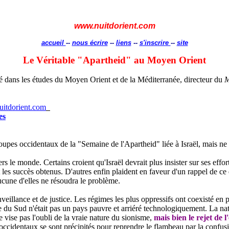
www.nuitdorient.com
accueil
--
nous écrire
--
liens
--
s'inscrire
--
site
Le Véritable "Apartheid" au Moyen Orient
é dans les études du Moyen Orient et de la Méditerranée, directeur du
M
itdorient.com
es
oupes occidentaux de la "Semaine de l'Apartheid" liée à Israël, mais ne s
 le monde. Certains croient qu'Israël devrait plus insister sur ses effor
 les succès obtenus. D'autres enfin plaident en faveur d'un rappel de ce 
aucune d'elles ne résoudra le problème.
veillance et de justice. Les régimes les plus oppressifs ont coexisté en 
e du Sud n'était pas un pays pauvre et arriéré technologiquement. La nati
 vise pas l'oubli de la vraie nature du sionisme,
mais bien le rejet de 
 occidentaux se sont précipités pour reprendre le flambeau par la confusio