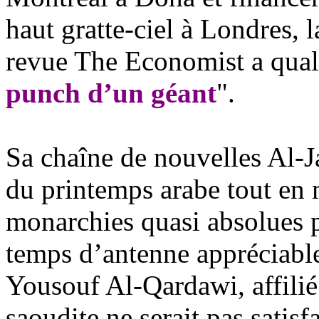
haut gratte-ciel à Londres, 
revue The
Economist
a qual
punch d’un géant
".
Sa chaîne de nouvelles Al-
J
du printemps arabe tout en 
monarchies quasi absolues po
temps d’antenne appréciable
Yousouf Al-
Qardawi
, affil
saoudite ne serait pas satisf