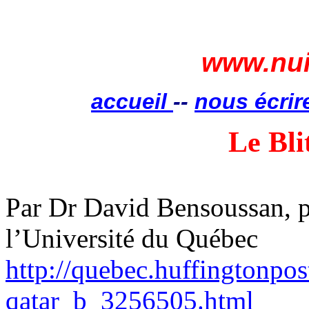
www.nui
accueil
--
nous écrir
Le Bli
Par Dr David Bensoussan, p
l’Université du Québec
http://quebec.huffingtonpos
qatar_b_3256505.html