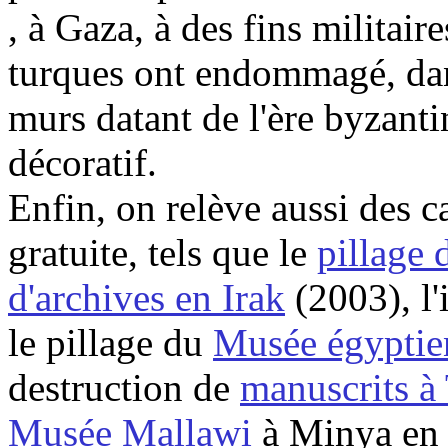
, à Gaza, à des fins militair
turques ont endommagé, da
murs datant de l'ère byzant
décoratif.
Enfin, on relève aussi des c
gratuite, tels que le
pillage 
d'archives en Irak
(2003), l
le pillage du
Musée égyptie
destruction de
manuscrits 
Musée
Mallawi
à
Minya
en 