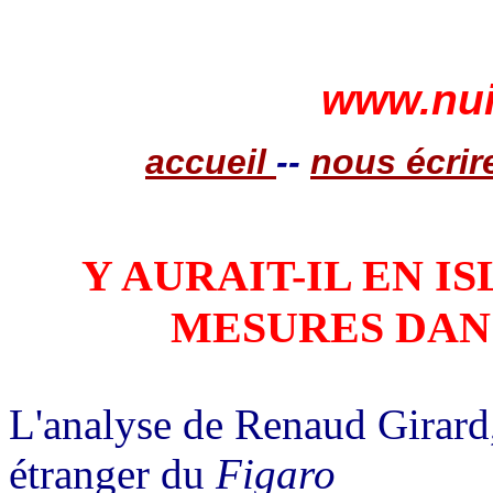
www.nui
accueil
--
nous écrir
Y AURAIT-IL EN I
MESURES DANS
L'analyse de Renaud Girar
étranger du
Figaro