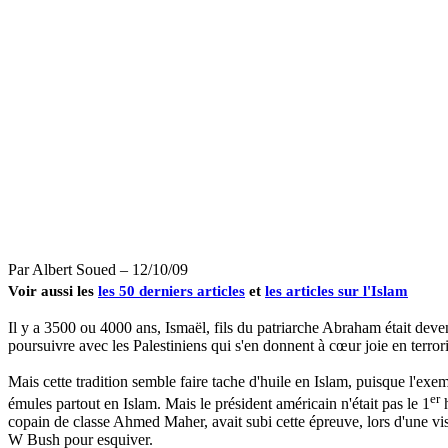
Par Albert Soued – 12/10/09
Voir aussi les
les 50 derniers articles
et
les articles sur l'Islam
Il y a 3500 ou 4000 ans, Ismaël, fils du patriarche Abraham était deven
poursuivre avec les Palestiniens qui s'en donnent à cœur joie en terrori
Mais cette tradition semble faire tache d'huile en Islam, puisque l'ex
er
émules partout en Islam. Mais le président américain n'était pas le 1
h
copain de classe Ahmed
Maher
, avait subi cette épreuve, lors d'une v
W Bush pour esquiver.