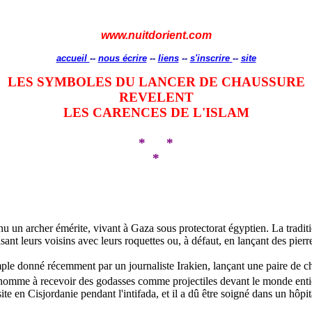
www.nuitdorient.com
accueil
--
nous écrire
--
liens
--
s'inscrire
--
site
LES SYMBOLES DU LANCER DE CHAUSSURE
REVELENT
LES CARENCES DE L'ISLAM
*
*
*
u un archer émérite, vivant à Gaza sous protectorat égyptien. La traditio
sant leurs voisins avec leurs roquettes ou, à défaut, en lançant des pierr
emple donné récemment par un journaliste Irakien, lançant une paire de 
omme à recevoir des godasses comme projectiles devant le monde enti
isite en Cisjordanie pendant l'intifada, et il a dû être soigné dans un hôp