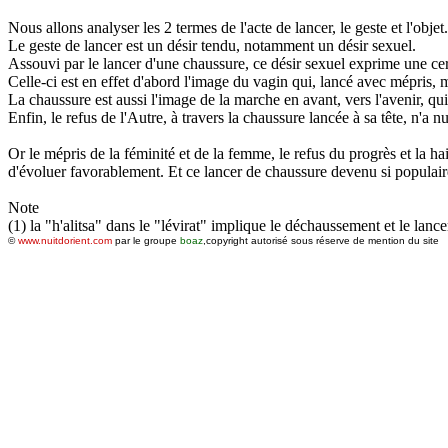
Nous allons analyser les 2 termes de l'acte de lancer, le geste et l'objet.
Le geste de lancer est un désir tendu, notamment un désir sexuel.
Assouvi par le lancer d'une chaussure, ce désir sexuel exprime une cert
Celle-ci est en effet d'abord l'image du vagin qui, lancé avec mépris, m
La chaussure est aussi l'image de la marche en avant, vers l'avenir, qui 
Enfin, le refus de l'Autre, à travers la chaussure lancée à sa tête, n'a n
Or le mépris de la féminité et de la femme, le refus du progrès et la ha
d'évoluer favorablement. Et ce lancer de chaussure devenu si populaire
Note
(1) la "
h'alitsa
" dans le "lévirat" implique le déchaussement et le lance
©
www.nuitdorient.com
par le groupe
boaz
,copyright autorisé sous réserve de mention du site