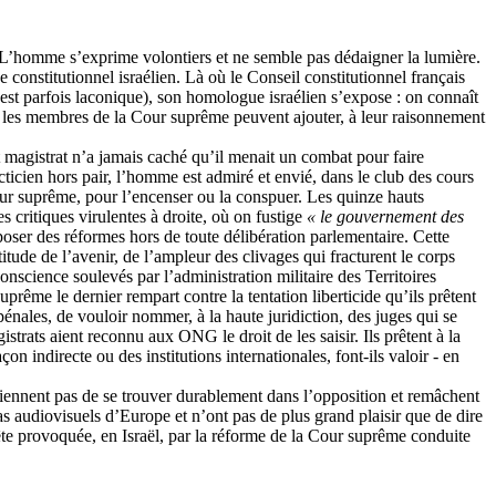
e ». L’homme s’exprime volontiers et ne semble pas dédaigner la lumière.
ge constitutionnel israélien. Là où le Conseil constitutionnel français
, est parfois laconique), son homologue israélien s’expose : on connaît
 et les membres de la Cour suprême peuvent ajouter, à leur raisonnement
ut magistrat n’a jamais caché qu’il menait un combat pour faire
acticien hors pair, l’homme est admiré et envié, dans le club des cours
 Cour suprême, pour l’encenser ou la conspuer. Les quinze hauts
s critiques virulentes à droite, où on fustige
« le gouvernement des
mposer des réformes hors de toute délibération parlementaire. Cette
itude de l’avenir, de l’ampleur des clivages qui fracturent le corps
onscience soulevés par l’administration militaire des Territoires
uprême le dernier rempart contre la tentation liberticide qu’ils prêtent
pénales, de vouloir nommer, à la haute juridiction, des juges qui se
trats aient reconnu aux ONG le droit de les saisir. Ils prêtent à la
n indirecte ou des institutions internationales, font-ils
valoir -
en
 reviennent pas de se trouver durablement dans l’opposition et remâchent
dias audiovisuels d’Europe et n’ont pas de plus grand plaisir que de dire
pête provoquée, en Israël, par la réforme de la Cour suprême conduite