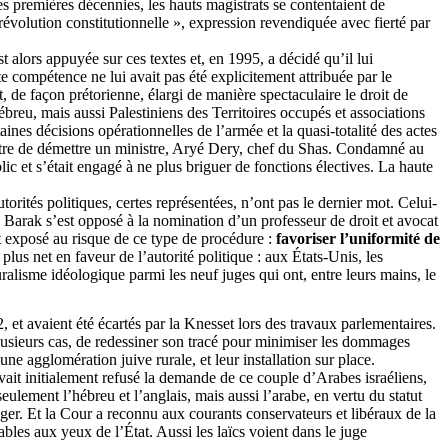
s premières décennies, les hauts magistrats se contentaient de
évolution constitutionnelle », expression revendiquée avec fierté par
 alors appuyée sur ces textes et, en 1995, a décidé qu’il lui
te compétence ne lui avait pas été explicitement attribuée par le
t, de façon prétorienne, élargi de manière spectaculaire le droit de
hébreu, mais aussi Palestiniens des Territoires occupés et associations
aines décisions opérationnelles de l’armée et la quasi-totalité des actes
tre de démettre un ministre,
Aryé
Dery
, chef du
Shas
. Condamné au
ic et s’était engagé à ne plus briguer de fonctions électives. La haute
rités politiques, certes représentées, n’ont pas le dernier mot. Celui-
5, Barak s’est opposé à la nomination d’un professeur de droit et avocat
t exposé au risque de ce type de procédure :
favoriser l’uniformité de
plus net en faveur de l’autorité politique : aux États-Unis, les
alisme idéologique parmi les neuf juges qui ont, entre leurs mains, le
2, et avaient été écartés par la Knesset lors des travaux parlementaires.
plusieurs cas, de redessiner son tracé pour minimiser les dommages
ne agglomération juive rurale, et leur installation sur place.
 avait initialement refusé la demande de ce couple d’Arabes israéliens,
ulement l’hébreu et l’anglais, mais aussi l’arabe, en vertu du statut
iéger. Et la Cour a reconnu aux courants conservateurs et libéraux de la
bles aux yeux de l’État. Aussi les laïcs voient dans le juge