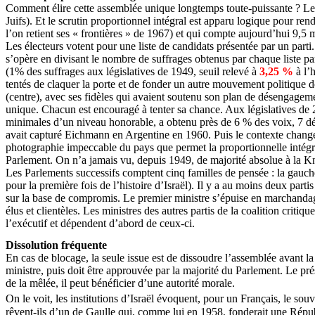
Comment élire cette assemblée unique longtemps toute-puissante ? Le s
Juifs). Et le scrutin proportionnel intégral est apparu logique pour rend
l’on retient ses « frontières » de 1967) et qui compte aujourd’hui 9,5 m
Les électeurs votent pour une liste de candidats présentée par un parti.
s’opère en divisant le nombre de suffrages obtenus par chaque liste par
(1% des suffrages aux législatives de 1949, seuil relevé à
3,25 %
à l’h
tentés de claquer la porte et de fonder un autre mouvement politique do
(centre), avec ses fidèles qui avaient soutenu son plan de désengagem
unique. Chacun est encouragé à tenter sa chance. Aux législatives de 20
minimales d’un niveau honorable, a obtenu près de 6 % des voix, 7 d
avait capturé Eichmann en Argentine en 1960. Puis le contexte changea et
photographie impeccable du pays que permet la proportionnelle intégral
Parlement. On n’a jamais vu, depuis 1949, de majorité absolue à la Kn
Les Parlements successifs comptent cinq familles de pensée : la gauche, 
pour la première fois de l’histoire d’Israël). Il y a au moins deux par
sur la base de compromis. Le premier ministre s’épuise en marchandages
élus et clientèles. Les ministres des autres partis de la coalition crit
l’exécutif et dépendent d’abord de ceux-ci.
Dissolution fréquente
En cas de blocage, la seule issue est de dissoudre l’assemblée avant la 
ministre, puis doit être approuvée par la majorité du Parlement. Le pré
de la mêlée, il peut bénéficier d’une autorité morale.
On le voit, les institutions d’Israël évoquent, pour un Français, le sou
rêvent-ils d’un de Gaulle qui, comme lui en 1958, fonderait une Républ