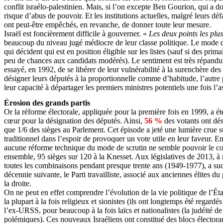
conflit israélo-palestinien. Mais, si l’on excepte Ben Gourion, qui a d
risque d’abus de pouvoir. Et les institutions actuelles, malgré leurs dé
ont peut-être empêchés, en revanche, de donner toute leur mesure.
Israël est foncièrement difficile à gouverner. «
Les deux points les plu
beaucoup du niveau jugé médiocre de leur classe politique. Le mode de
qui décident qui est en position éligible sur les listes (sauf si des pr
peu de chances aux candidats modérés). Le sentiment est très répandu en 
essayé, en 1992, de se libérer de leur vulnérabilité à la surenchère des
désigner leurs députés à la proportionnelle comme d’habitude, l’autre p
leur capacité à départager les premiers ministres potentiels une fois l’
Érosion des grands partis
Or la réforme électorale, appliquée pour la première fois en 1999, a ét
cœur pour la désignation des députés. Ainsi,
56 %
des votants ont dési
que 1/6 des sièges au Parlement. Cet épisode a jeté une lumière crue s
traditionnel dans l’espoir de provoquer un vote utile en leur faveur. E
aucune réforme technique du mode de scrutin ne semble pouvoir le conjur
ensemble, 95 sièges sur 120 à la Knesset. Aux législatives de 2013, à m
toutes les combinaisons pendant presque trente ans (1949-1977), a suc
décennie suivante, le Parti travailliste, associé aux anciennes élites d
la droite.
On ne peut en effet comprendre l’évolution de la vie politique de l’Ét
la plupart à la fois religieux et sionistes (ils ont longtemps été regar
l’ex-URSS, pour beaucoup à la fois laïcs et nationalistes (la judéité d
polémiques). Ces nouveaux Israéliens ont constitué des blocs électoraux d