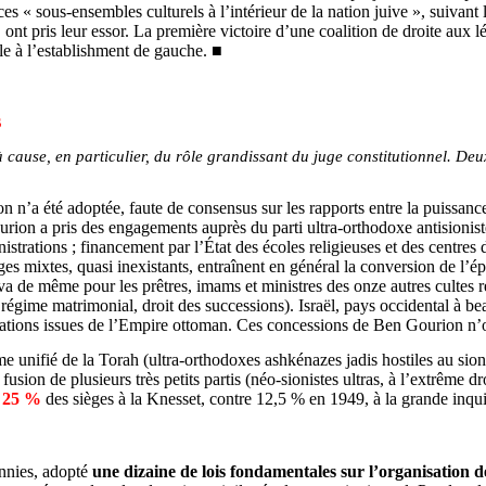
ces « sous-ensembles culturels à l’intérieur de la nation juive », suiva
, ont pris leur essor. La première victoire d’une coalition de droite aux
le à l’establishment de gauche.
■
s
à cause, en particulier, du rôle grandissant du juge constitutionnel. Deux
on n’a été adoptée, faute de consensus sur les rapports entre la puissance 
ourion a pris des engagements auprès du parti ultra-orthodoxe antision
nistrations ; financement par l’État des écoles religieuses et des centr
iages mixtes, quasi inexistants, entraînent en général la conversion de 
en va de même pour les prêtres, imams et ministres des onze autres cultes 
ion, régime matrimonial, droit des successions). Israël, pays occidental à
 nations issues de l’Empire ottoman. Ces concessions de Ben Gourion n’o
e unifié de la Torah (ultra-orthodoxes ashkénazes jadis hostiles au sio
e fusion de plusieurs très petits partis (néo-sionistes ultras, à l’extrême
t
25 %
des sièges à la Knesset, contre 12,5 % en 1949, à la grande inqui
ennies, adopté
une dizaine de lois fondamentales sur l’organisation d