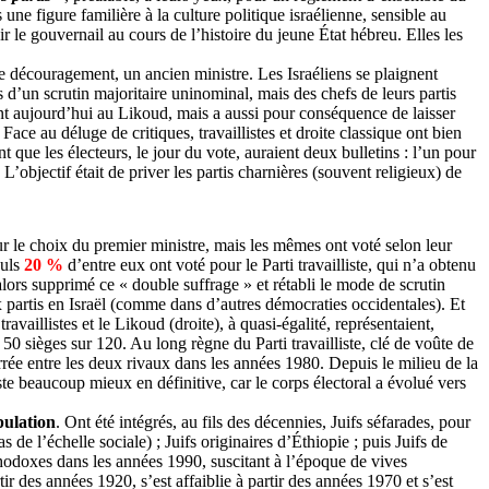
ne figure familière à la culture politique israélienne, sensible au
r le gouvernail au cours de l’histoire du jeune État hébreu. Elles les
de découragement, un ancien ministre. Les Israéliens se plaignent
d’un scrutin majoritaire uninominal, mais des chefs de leurs partis
quent aujourd’hui au Likoud, mais a aussi pour conséquence de laisser
Face au déluge de critiques, travaillistes et
droite classique
ont bien
 que les électeurs, le jour du vote, auraient deux bulletins : l’un pour
’objectif était de priver les partis charnières (souvent religieux) de
our le choix du premier ministre, mais les mêmes ont voté selon leur
euls
20 %
d’entre eux ont voté pour le Parti travailliste, qui n’a obtenu
lors supprimé ce « double suffrage » et rétabli le mode de scrutin
ux partis en Israël (comme dans d’autres démocraties occidentales). Et
aillistes et le Likoud (droite), à quasi-égalité, représentaient,
50 sièges sur 120. Au long règne du Parti travailliste, clé de voûte de
rée entre les deux rivaux dans les années 1980. Depuis le milieu de la
iste beaucoup mieux en définitive, car le corps électoral a évolué vers
pulation
. Ont été intégrés, au fils des décennies, Juifs séfarades, pour
de l’échelle sociale) ; Juifs originaires d’Éthiopie ; puis Juifs de
rthodoxes dans les années 1990, suscitant à l’époque de vives
tir des années 1920, s’est affaiblie à partir des années 1970 et s’est