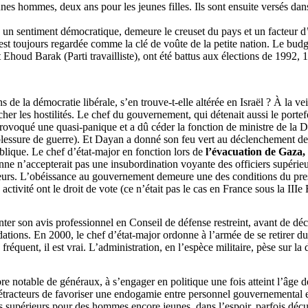
unes hommes, deux ans pour les jeunes filles. Ils sont ensuite versés dan
ec un sentiment démocratique, demeure le creuset du pays et un facteur d
, est toujours regardée comme la clé de voûte de la petite nation. Le bud
t
Ehoud
Barak (Parti travailliste), ont été battus aux élections de 1992,
de la démocratie libérale, s’en trouve-t-elle altérée en Israël ? À la vei
cher les hostilités. Le chef du gouvernement, qui détenait aussi le portef
a provoqué une quasi-panique et a dû céder la fonction de ministre de la 
 blessure de guerre). Et Dayan a donné son feu vert au déclenchement des
blique. Le chef d’état-major en fonction lors de
l’évacuation de Gaza,
ienne n’accepterait pas une insubordination voyante des officiers supérie
urs. L’obéissance au gouvernement demeure une des conditions du prestig
n activité ont le droit de vote (ce n’était pas le cas en France sous la I
ésenter son avis professionnel en Conseil de défense restreint, avant de d
ndations. En 2000, le chef d’état-major ordonne à l’armée de se retire
fréquent, il est vrai. L’administration, en l’espèce militaire, pèse sur la
e notable de généraux, à s’engager en politique une fois atteint l’âge de
tracteurs de favoriser une endogamie entre personnel gouvernemental et 
rs supérieurs pour des hommes encore jeunes, dans l’espoir, parfois déçu, 