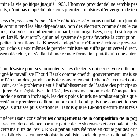
ominé la vie politique jusqu’à 1963, l’homme providentiel ne semble pas u
fauts, n’ont pas empêché plusieurs premiers ministres d’envergure de teni
s bas du pays sont la mer Morte et la Knesset
», nous confiait, un jour 
 scrutin rend les élus dépendants, non des électeurs comme dans le cas 
imaires, réservées aux adhérents du parti, sont organisées, ce qui est fré
Israël, de surcroît, qu’un tel système de partis favorise la corruption. 
 petites formations. La Knesset a adopté une réforme électorale prévoyant
our choisir eux-mêmes le premier ministre au suffrage universel direct. L
assemblée élue, en s’alliant à une grande formation plutôt qu’à une autre.
é un désastre pour ses promoteurs : les électeurs ont certes voté utile p
gné le travailliste
Ehoud
Barak comme chef du gouvernement, mais s
ur l’érosion des grands partis de gouvernement. Échaudés, ceux-ci ont a
n vain, car le problème tient à l’affaiblissement de l’assise des principa
er. Aux législatives de 1981, les deux mastodontes de l’époque, les trav
ode de scrutin inchangé, les deux poids lourds ne totalisaient plus que 
cédé une première coalition autour du Likoud, puis une compétition ser
u pays, s’affaisse puis s’effondre. Tandis que le Likoud s’effrite mais rés
at hébreu sans considérer
les changements de la composition de la po
dés avec condescendance par une partie des Ashkénazes et occupaient le bas 
e certains Juifs de l’ex-URSS a par ailleurs été mise en doute par des o
istincts. La culture sioniste travailliste, socle du projet national à par