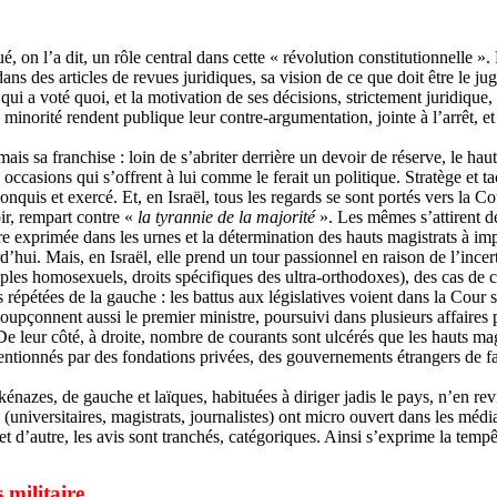
joué, on l’a dit, un rôle central dans cette « révolution constitutionnell
dans des articles de revues juridiques, sa vision de ce que doit être le ju
qui a voté quoi, et la motivation de ses décisions, strictement juridique
n minorité rendent publique leur contre-argumentation, jointe à l’arrêt,
mais sa franchise : loin de s’abriter derrière un devoir de réserve, le ha
s occasions qui s’offrent à lui comme le ferait un politique. Stratège et t
onquis et exercé. Et, en Israël, tous les regards se sont portés vers la
oir, rempart contre «
la tyrannie de la majorité
». Les mêmes s’attirent de
aire exprimée dans les urnes et la détermination des hauts magistrats à i
’hui. Mais, en Israël, elle prend un tour passionnel en raison de l’incert
uples homosexuels, droits spécifiques des ultra-orthodoxes), des cas de c
 répétées de la gauche : les battus aux législatives voient dans la Cour s
soupçonnent aussi le premier ministre, poursuivi dans plusieurs affaires 
leur côté, à droite, nombre de courants sont ulcérés que les hauts magis
tionnés par des fondations privées, des gouvernements étrangers de faço
ashkénazes, de gauche et laïques, habituées à diriger jadis le pays, n’en
rs (universitaires, magistrats, journalistes) ont micro ouvert dans les mé
et d’autre, les avis sont tranchés, catégoriques. Ainsi s’exprime la tem
s militaire