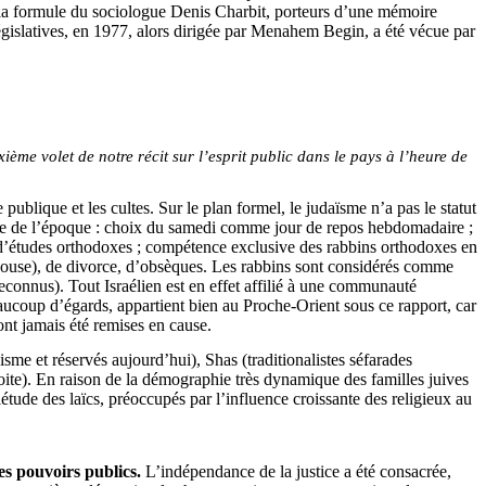
nt la formule du sociologue Denis
Charbit
, porteurs d’une mémoire
 législatives, en 1977, alors dirigée par Menahem Begin, a été vécue par
ième volet de notre récit sur l’esprit public dans le pays à l’heure de
publique et les cultes. Sur le plan formel, le judaïsme n’a pas le statut
iste de l’époque : choix du samedi comme jour de repos hebdomadaire ;
es d’études orthodoxes ; compétence exclusive des rabbins orthodoxes en
l’épouse), de divorce, d’obsèques. Les rabbins sont considérés comme
reconnus). Tout Israélien est en effet affilié à une communauté
 beaucoup d’égards, appartient bien au Proche-Orient sous ce rapport, car
nt jamais été remises en cause.
nisme et réservés aujourd’hui),
Shas
(traditionalistes séfarades
 droite). En raison de la démographie très dynamique des familles juives
étude des laïcs, préoccupés par l’influence croissante des religieux au
es pouvoirs publics.
L’indépendance de la justice a été consacrée,