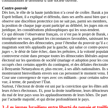
constitutionnel le défenseur d’une société ouverte.
Contre-pouvoir
Dès lors, le rôle de la haute juridiction n’a cessé de croître. Barak a 
Esprit brillant, il a expliqué et défendu, dans ses arrêts aussi bien que 
observe une discrétion protectrice (on ne sait pas, parmi ses membres, 
la position de chaque juge ayant participé au délibéré, les juges mis e
juridique, les considérations philosophiques qui les sous-tendent.
Ce qui déroute l’observateur français, ce n’est pas le projet de Barak, 
triompher ses vues, guettant les circonstances favorables, saisissant le
constitutionnelles des démocraties, pour l’étendue du pouvoir qu’il a c
magistrats sont très applaudis par la gauche, qui salue ce contre-pouv
juges
», le désir de faire échec, dans les prétoires, à la volonté popul
controverse existe dans presque toutes les démocraties libérales aujourd
électoral sur les questions de société (mariage et adoption pour les co
occupés chez certains appelés du contingent, et des défaites électorales
à Benyamin Netanyahou et, plus encore, à ses alliés nationalistes. Ils 
montreraient bienveillants envers son cas personnel le moment venu. De 
Cour une convergence de vues avec ces militants - pour certains subven
vue, à terme, de paralyser l’État.
Surtout, l’électorat de droite est uni par la conviction que les élites 
leurs échecs électoraux. Et, pour la droite israélienne, leurs détracteu
du mal de leur pays sous les applaudissements de leurs hôtes. De part 
par l’actuelle majorité, et qui divise profondément le pays.
3 -Les jeunes Israéliens entre liberté de pensée et treilli