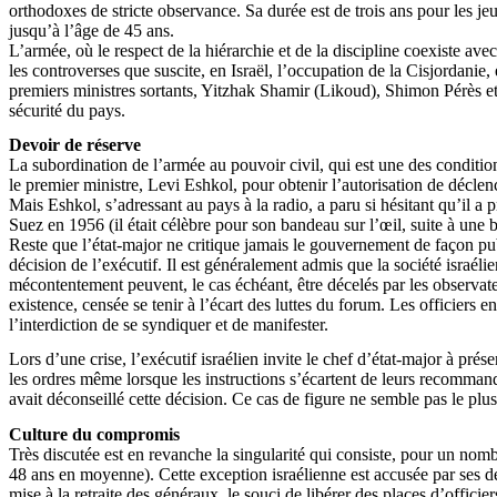
orthodoxes de stricte observance. Sa durée est de trois ans pour les je
jusqu’à l’âge de 45 ans.
L’armée, où le respect de la hiérarchie et de la discipline coexiste av
les controverses que suscite, en Israël, l’occupation de la Cisjordanie
premiers ministres sortants, Yitzhak Shamir (Likoud), Shimon Pérès e
sécurité du pays.
Devoir de réserve
La subordination de l’armée au pouvoir civil, qui est une des conditions 
le premier ministre, Levi Eshkol, pour obtenir l’autorisation de déclen
Mais Eshkol, s’adressant au pays à la radio, a paru si hésitant qu’il 
Suez en 1956 (il était célèbre pour son bandeau sur l’œil, suite à une
Reste que l’état-major ne critique jamais le gouvernement de façon pu
décision de l’exécutif. Il est généralement admis que la société israél
mécontentement peuvent, le cas échéant, être décelés par les observate
existence, censée se tenir à l’écart des luttes du forum. Les officiers e
l’interdiction de se syndiquer et de manifester.
Lors d’une crise, l’exécutif israélien invite le chef d’état-major à pr
les ordres même lorsque les instructions s’écartent de leurs recomma
avait déconseillé cette décision. Ce cas de figure ne semble pas le plus 
Culture du compromis
Très discutée est en revanche la singularité qui consiste, pour un nombr
48 ans en moyenne). Cette exception israélienne est accusée par ses dé
mise à la retraite des généraux, le souci de libérer des places d’officie