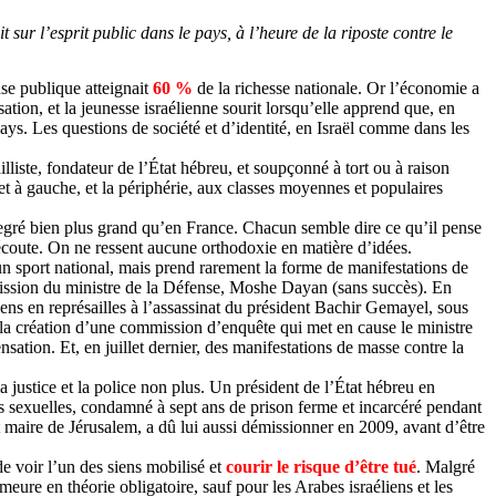
t sur l’esprit public dans le pays, à l’heure de la riposte contre le
nse publique atteignait
60 %
de la richesse nationale. Or l’économie a
tion, et la jeunesse israélienne sourit lorsqu’elle apprend que, en
pays. Les questions de société et d’identité, en Israël comme dans les
liste, fondateur de l’État hébreu, et soupçonné à tort ou à raison
et à gauche, et la périphérie, aux classes moyennes et populaires
n degré bien plus grand qu’en France. Chacun semble dire ce qu’il pense
i écoute. On ne ressent aucune orthodoxie en matière d’idées.
t un sport national, mais prend rarement la forme de manifestations de
ission du ministre de la Défense, Moshe Dayan (sans succès). En
iens en représailles à l’assassinat du président Bachir Gemayel, sous
 à la création d’une commission d’enquête qui met en cause le ministre
nsation. Et, en juillet dernier, des manifestations de masse contre la
 justice et la police non plus. Un président de l’État hébreu en
ons sexuelles, condamné à sept ans de prison ferme et incarcéré pendant
it maire de Jérusalem, a dû lui aussi démissionner en 2009, avant d’être
 de voir l’un des siens mobilisé et
courir le risque d’être tué
. Malgré
meure en théorie obligatoire, sauf pour les Arabes israéliens et les