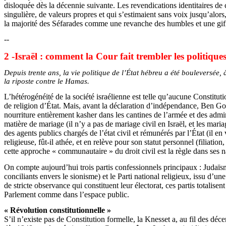
disloquée dès la décennie suivante. Les revendications identitaires de 
singulière, de valeurs propres et qui s’estimaient sans voix jusqu’alors
la majorité des Séfarades comme une revanche des humbles et une gif
--
2 -Israël : comment la Cour fait trembler les politique
Depuis trente ans, la vie politique de l’État hébreu a été bouleversée, 
la riposte contre le Hamas.
L’hétérogénéité de la société israélienne est telle qu’aucune Constituti
de religion d’État. Mais, avant la déclaration d’indépendance, Ben G
nourriture entièrement kasher dans les cantines de l’armée et des admi
matière de mariage (il n’y a pas de mariage civil en Israël, et les mar
des agents publics chargés de l’état civil et rémunérés par l’État (il 
religieuse, fût-il athée, et en relève pour son statut personnel (filiat
cette approche « communautaire » du droit civil est la règle dans ses
On compte aujourd’hui trois partis confessionnels principaux : Judaïsm
conciliants envers le sionisme) et le Parti national religieux, issu d’un
de stricte observance qui constituent leur électorat, ces partis totalisen
Parlement comme dans l’espace public.
« Révolution constitutionnelle »
S’il n’existe pas de Constitution formelle, la Knesset a, au fil des déc