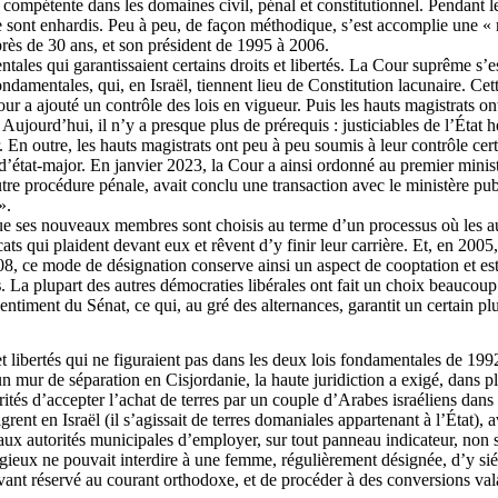
 compétente dans les domaines civil, pénal et constitutionnel. Pendant le
e sont enhardis. Peu à peu, de façon méthodique, s’est
accomplie
une « r
s de 30 ans, et son président de 1995 à 2006.
ales qui garantissaient certains droits et libertés. La Cour suprême s’est
ondamentales, qui, en Israël, tiennent lieu de Constitution lacunaire. Cet
our a ajouté un contrôle des lois en vigueur. Puis les hauts magistrats on
ir. Aujourd’hui, il n’y a presque plus de
prérequis
: justiciables de l’État 
. En outre, les hauts magistrats ont peu à peu soumis à leur contrôle cert
d’état-major. En janvier 2023, la Cour a ainsi ordonné au premier minis
utre procédure pénale, avait conclu une transaction avec le ministère publ
».
que ses nouveaux membres sont choisis au terme d’un processus où les auto
ats qui plaident devant eux et rêvent d’y finir leur carrière. Et, en 200
08, ce mode de désignation conserve ainsi un aspect de cooptation et es
s
. La plupart des autres démocraties libérales ont fait un choix beaucoup 
iment du Sénat, ce qui, au gré des alternances, garantit un certain plur
 et libertés qui ne figuraient pas dans les deux lois fondamentales de 199
un mur de séparation en Cisjordanie, la haute juridiction a exigé, dans 
ités d’accepter l’achat de terres par un couple d’Arabes israéliens dans u
grent en Israël (il s’agissait de terres domaniales appartenant à l’État),
ux autorités municipales d’employer, sur tout panneau indicateur, non se
religieux ne pouvait interdire à une femme, régulièrement désignée, d’y s
vant réservé au courant orthodoxe, et de procéder à des conversions vala