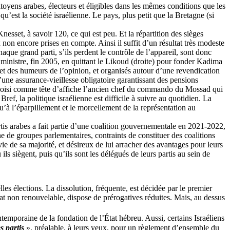
oyens arabes, électeurs et éligibles dans les mêmes conditions que les
qu’est la société israélienne. Le pays, plus petit que la Bretagne (si
nesset, à savoir 120, ce qui est peu. Et la répartition des sièges
 non encore prises en compte. Ainsi il suffit d’un résultat très modeste
haque grand parti, s’ils perdent le contrôle de l’appareil, sont donc
 ministre, fin 2005, en quittant le Likoud (droite) pour fonder
Kadima
et des humeurs de l’opinion, et organisés autour d’une revendication
d’une assurance-vieillesse obligatoire garantissant des pensions
choisi comme tête d’affiche l’ancien chef du commando du Mossad qui
ref, la politique israélienne est difficile à suivre au quotidien. La
’à l’éparpillement et le morcellement de la représentation au
partis arabes a fait partie d’une coalition gouvernementale en 2021-2022,
e de groupes parlementaires, contraints de constituer des coalitions
e de sa majorité, et désireux de lui arracher des avantages pour leurs
ls siègent, puis qu’ils sont les délégués de leurs partis au sein de
les élections. La dissolution, fréquente, est décidée par le premier
nat non renouvelable, dispose de prérogatives réduites. Mais, au dessus
emporaine de la fondation de l’État hébreu. Aussi, certains Israéliens
s partis
», préalable, à leurs yeux, pour un règlement d’ensemble du