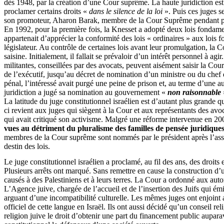
dès 1948, par la création d’une Cour suprême. La haute juridiction est
proclamer certains droits «
dans le silence de la loi
». Puis ces juges s
son promoteur, Aharon Barak, membre de la Cour Suprême pendant prè
En 1992, pour la première fois, la Knesset a adopté deux lois fondament
appartenait d’apprécier la conformité des lois « ordinaires » aux lois f
législateur. Au contrôle de certaines lois avant leur promulgation, la C
saisine. Initialement, il fallait se prévaloir d’un intérêt personnel à ag
militantes, conseillées par des avocats, peuvent aisément saisir la Cour
de l’exécutif, jusqu’au décret de nomination d’un ministre ou du chef 
pénal, l’intéressé avait purgé une peine de prison et, au terme d’une a
juridiction a jugé sa nomination au gouvernement «
non raisonnable
La latitude du juge constitutionnel israélien est d’autant plus grande 
ci revient aux juges qui siègent à la Cour et aux représentants des avoc
qui avait critiqué son activisme. Malgré une réforme intervenue en 20
vues au détriment du pluralisme des familles de pensée juridique
membres de la Cour suprême sont nommés par le président après l’assent
destin des lois.
Le juge constitutionnel israélien a proclamé, au fil des ans, des droits
Plusieurs arrêts ont marqué. Sans remettre en cause la construction d’
causés à des Palestiniens et à leurs terres. La Cour a ordonné aux autor
L’Agence juive, chargée de l’accueil et de l’insertion des Juifs qui émi
arguant d’une incompatibilité culturelle. Les mêmes juges ont enjoint a
officiel de cette langue en Israël. Ils ont aussi décidé qu’un conseil 
religion juive le droit d’obtenir une part du financement public aupara