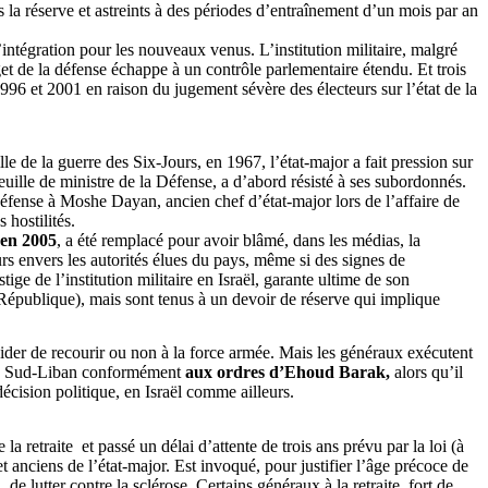
s la réserve et astreints à des périodes d’entraînement d’un mois par an
’intégration pour les nouveaux venus. L’institution militaire, malgré
get de la défense échappe à un contrôle parlementaire étendu. Et trois
 1996 et 2001 en raison du jugement sévère des électeurs sur l’état de la
lle de la guerre des Six-Jours, en 1967, l’état-major a fait pression sur
euille de ministre de la Défense, a d’abord résisté à ses subordonnés.
Défense à Moshe Dayan, ancien chef d’état-major lors de l’affaire de
 hostilités.
 en 2005
, a été remplacé pour avoir blâmé, dans les médias, la
urs envers les autorités élues du pays, même si des signes de
e de l’institution militaire en Israël, garante ultime de son
IIe République), mais sont tenus à un devoir de réserve qui implique
écider de recourir ou non à la force armée. Mais les généraux exécutent
r du Sud-Liban conformément
aux ordres d’
Ehoud
Barak,
alors qu’il
 décision politique, en Israël comme ailleurs.
 la retraite
et passé un délai d’attente de trois ans prévu par la loi (à
anciens de l’état-major. Est invoqué, pour justifier l’âge précoce de
de lutter contre la sclérose. Certains généraux à la retraite, fort de