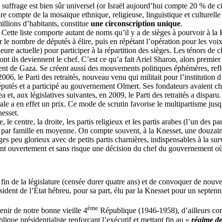
uffrage est bien sûr universel (or Israël aujourd’hui compte 20 % de cit
re compte de la mosaïque ethnique, religieuse, linguistique et culturelle 
illions d’habitants, constitue
une circonscription unique
.
 Cette liste comporte autant de noms qu’il y a de sièges à pourvoir à la K
 le nombre de députés à élire, puis en répétant l’opération pour les voix
eure actuelle) pour participer à la répartition des sièges. Les ténors de c
nt ils deviennent le chef. C’est ce qu’a fait Ariel Sharon, alors premier
ent de Gaza. Se créent aussi des mouvements politiques éphémères, refl
06, le Parti des retraités, nouveau venu qui militait pour l’institution 
éputés et a participé au gouvernement
Olmert
. Ses fondateurs avaient 
, aux législatives suivantes, en 2009, le Parti des retraités a disparu. B
e a en effet un prix. Ce mode de scrutin favorise le multipartisme jusqu
esset.
le centre, la droite, les partis religieux et les partis arabes (l’un des 
tis par famille en moyenne. On compte souvent, à la Knesset, une douzain
 peu glorieux avec de petits partis charnières, indispensables à la survi
iquent ouvertement et sans risque une décision du chef du gouvernement où i
fin de la législature (censée durer quatre ans) et de convoquer de nouvel
sident de l’État hébreu, pour sa part, élu par la Knesset pour un septen
ème
venir de notre bonne vieille 4
République (1946-1958), d’ailleurs cont
ique présidentialiste renforçant l’exécutif et mettant fin au «
régime de