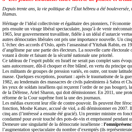
Depuis trente ans, la vie politique de l’État hébreu a été bouleversée, r
Hamas.
Héritage de l’idéal collectiviste et égalitaire des pionniers, l’économi
pris ensuite un virage libéral spectaculaire, jusqu’à de venir méconnai
1965, leur gouvernement travailliste, fidèle à un idéal d’autarcie vertu
autres démocraties libérales ont pris une importance nouvelle. Un ci
L’échec des accords d’Oslo, après l’assassinat d’Yitzhak Rabin, en 1995
d’angélisme par une partie des électeurs. La nouvelle carte électorale
votant à droite et faisant de la sécurité nationale une priorité.
Ce tableau de l’esprit public en Israël ne serait pas complet sans évo
sans autocensure, dût-il choquer et être blâmé, en vertu du principe qu
Les militants de groupes de pression variés, en outre, ont toute latitud
masse. Quelques exceptions, pourtant : après le traumatisme de la g
1982, au lendemain des massacres de civils palestiniens à Sabra et
Cha
les yeux de soldats israéliens qui reçurent l’ordre de ne pas bouger), 
de la Défense, Ariel Sharon, qui doit démissionner. En 2011, une protesta
réforme de la Cour suprême font la une des journaux.
Les médias exercent leur rôle de contre-pouvoir. Ils peuvent être féroc
fonction, Moshe
Katsav
, accusé de viol, a dû démissionner en 2007. I
cinq ans (l’intéressé a ensuite été gracié). Un premier ministre en fonc
condamné pour avoir touché des pots-de-vin et emprisonné pendant u
Demeure une singularité de la démocratie israélienne :
l’omniprésenc
l’augmentation spectaculaire du nombre d’exemptés (ils représenterai