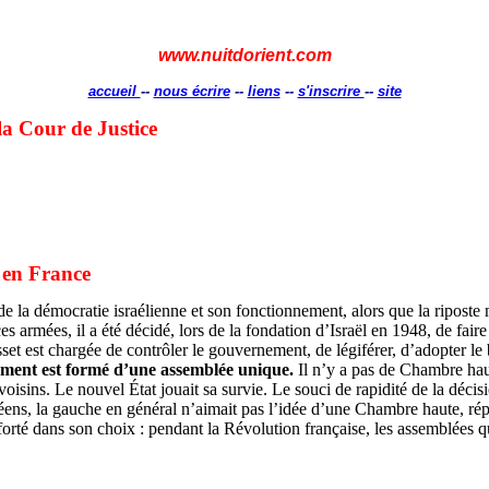
www.nuitdorient.com
accueil
--
nous écrire
--
liens
--
s'inscrire
--
site
 la Cour de Justice
s en France
 de la démocratie israélienne et son fonctionnement, alors que la riposte 
 armées, il a été décidé, lors de la fondation d’Israël en 1948, de faire 
est chargée de contrôler le gouvernement, de légiférer, d’adopter le budg
ment est formé d’une assemblée unique.
Il n’y a pas de Chambre haut
oisins. Le nouvel État jouait sa survie. Le souci de rapidité de la déci
péens, la gauche en général n’aimait pas l’idée d’une Chambre haute, rép
forté dans son choix : pendant la Révolution française, les assemblées q