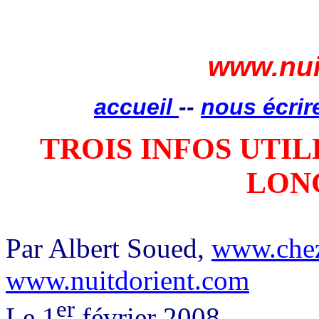
www.nui
accueil
--
nous écrir
TROIS INFOS UTI
LON
Par Albert Soued,
www.che
www.nuitdorient.com
er
Le 1
février 2008.