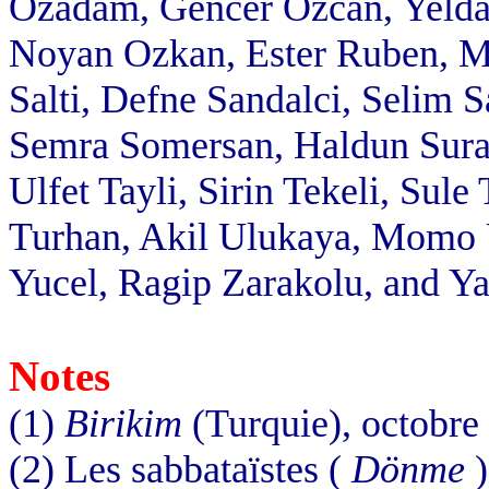
Ozadam, Gencer Ozcan, Yeld
Noyan Ozkan, Ester Ruben, Mu
Salti, Defne Sandalci, Selim 
Semra Somersan, Haldun Sural
Ulfet Tayli, Sirin Tekeli, Sul
Turhan, Akil Ulukaya, Momo 
Yucel, Ragip Zarakolu, and Ya
Notes
(1)
Birikim
(Turquie), octobre
(2) Les sabbataïstes (
Dönme