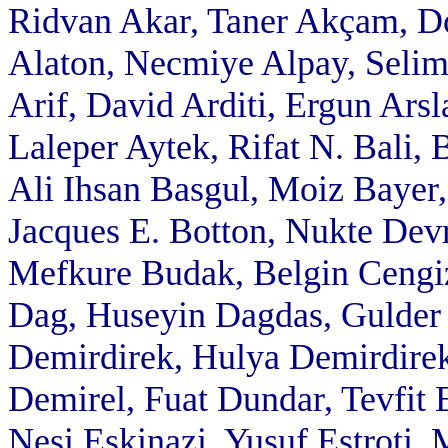
Ridvan Akar, Taner Akçam, Do
Alaton, Necmiye Alpay, Seli
Arif, David Arditi, Ergun Arsl
Laleper Aytek, Rifat N. Bali,
Ali Ihsan Basgul, Moiz Bayer
Jacques E. Botton, Nukte De
Mefkure Budak, Belgin Cengiz
Dag, Huseyin Dagdas, Gulder
Demirdirek, Hulya Demirdire
Demirel, Fuat Dundar, Tevfit 
Nesi Eskinazi, Yusuf Estroti,