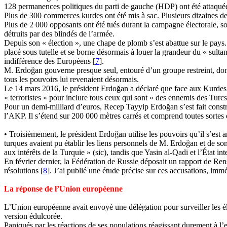
128 permanences politiques du parti de gauche (HDP) ont été attaquée
Plus de 300 commerces kurdes ont été mis à sac. Plusieurs dizaines de
Plus de 2 000 opposants ont été tués durant la campagne électorale, soi
détruits par des blindés de l’armée.
Depuis son « élection », une chape de plomb s’est abattue sur le pays. 
placé sous tutelle et se borne désormais à louer la grandeur du « sulta
indifférence des Européens [
7
].
M.
Erdoğan
gouverne presque seul, entouré d’un groupe restreint, do
tous les pouvoirs lui revenaient désormais.
Le 14 mars 2016, le président
Erdoğan
a déclaré que face aux Kurdes : 
« terroristes » pour inclure tous ceux qui sont « des ennemis des Turc
Pour un demi-milliard d’euros,
Recep
Tayyip
Erdoğan
s’est fait const
l’AKP. Il s’étend sur
200 000 mètres carrés
et comprend toutes sortes 
• Troisièmement, le président
Erdoğan
utilise les pouvoirs qu’il s’est
a
turques avaient pu établir les liens personnels de M.
Erdoğan
et de son
aux intérêts de la Turquie » (sic), tandis que
Yasin
al-Qadi et l’État in
En février dernier, la Fédération de Russie déposait un rapport de Ren
résolutions [
8
]. J’ai publié une étude précise sur ces accusations, im
La réponse de l’Union européenne
L’Union européenne avait envoyé une délégation pour surveiller les éle
version édulcorée.
Paniqués par les réactions de ses populations réagissant durement à l’