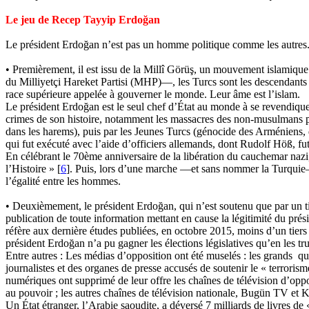
Le jeu de
Recep
Tayyip
Erdoğan
Le président
Erdoğan
n’est pas un homme politique comme les autres. E
• Premièrement, il est issu de la
Millî
Görüş
, un mouvement islamiqu
du
Milliyetçi
Hareket
Partisi
(MHP
)—
, les Turcs sont les descendants
race supérieure appelée à gouverner le monde. Leur âme est l’islam.
Le président
Erdoğan
est le seul chef d’État au monde à se revendiqu
crimes de son histoire, notamment les massacres des non-musulmans p
dans les harems), puis par les Jeunes Turcs (génocide des Arméniens,
qui fut exécuté avec l’aide d’officiers allemands, dont Rudolf
Höß
, f
En célébrant le 70ème anniversaire de la libération du cauchemar nazi,
l’Histoire » [
6
]. Puis, lors d’une marche —et sans nommer la Turquie—, 
l’égalité entre les hommes.
• Deuxièmement, le président
Erdoğan
, qui n’est soutenu que par un t
publication de toute information mettant en cause la légitimité du pré
réfère
aux dernière études publiées
, en octobre 2015, moins d’un tiers 
président
Erdoğan
n’a pu gagner les élections législatives qu’en les t
Entre autres : Les médias d’opposition ont été muselés : les grands
qu
journalistes et des organes de presse accusés de soutenir le « terroris
numériques ont supprimé de leur offre les chaînes de télévision d’oppos
au pouvoir ; les autres chaînes de télévision nationale,
Bugün
TV et
K
Un État étranger, l’Arabie saoudite, a déversé 7 milliards de livres de