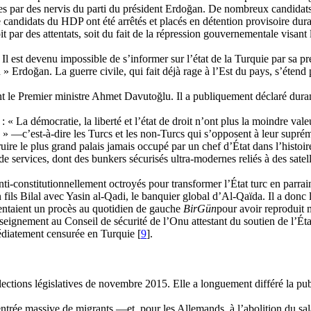
s par des nervis du parti du président
Erdoğan
. De nombreux candidats 
 candidats du HDP ont été arrêtés et placés en détention provisoire du
t par des attentats, soit du fait de la répression gouvernementale visant
Il est devenu impossible de s’informer sur l’état de la Turquie par sa p
n »
Erdoğan
. La guerre civile, qui fait déjà rage à l’Est du pays, s’étend
nt le Premier ministre Ahmet
Davutoğlu
. Il a publiquement déclaré dura
« La démocratie, la liberté et l’état de droit n’ont plus la moindre valeu
s » —c’est-à-dire les Turcs et les non-Turcs qui s’opposent à leur
supré
ruire le plus grand palais jamais occupé par un chef d’État dans l’histoir
de services, dont des bunkers sécurisés
ultra-modernes
reliés à des satell
nti-constitutionnellement
octroyés pour transformer l’État turc en parra
 fils Bilal avec
Yasin
al-Qadi, le banquier global d’Al-Qaïda. Il a donc li
tentaient un procès au quotidien de gauche
BirGün
pour
avoir reproduit 
seignement au Conseil de sécurité de l’Onu attestant du soutien de l’Éta
médiatement censurée en Turquie [
9
].
ctions législatives de novembre 2015. Elle a longuement différé la publ
entrée massive de migrants —et, pour les Allemands, à l’abolition du sa