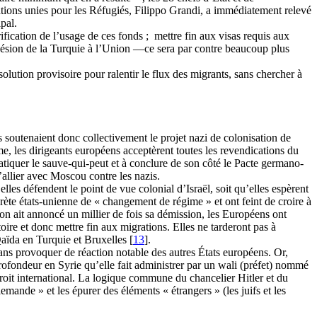
ions unies pour les Réfugiés, Filippo Grandi, a immédiatement relevé
pal.
ification de l’usage de ces fonds ; mettre fin aux visas requis aux
hésion de la Turquie à l’Union —ce sera par contre beaucoup plus
solution provisoire pour ralentir le flux des migrants, sans chercher à
s soutenaient donc collectivement le projet nazi de colonisation de
me, les dirigeants européens acceptèrent toutes les revendications du
tiquer le sauve-qui-peut et à conclure de son côté le Pacte germano-
s’allier avec Moscou contre les nazis.
es défendent le point de vue colonial d’Israël, soit qu’elles espèrent
rète états-unienne de « changement de régime » et ont feint de croire à
’on ait annoncé un millier de fois sa démission, les Européens ont
toire et donc mettre fin aux migrations. Elles ne tarderont pas à
-Qaïda en Turquie et Bruxelles [
13
].
ans provoquer de réaction notable des autres États européens. Or,
fondeur en Syrie qu’elle fait administrer par un wali (préfet) nommé
oit international. La logique commune du chancelier Hitler et du
lemande » et les épurer des éléments « étrangers » (les juifs et les