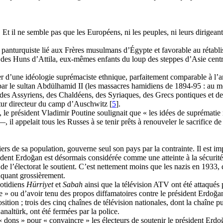
t il ne semble pas que les Européens, ni les peuples, ni leurs dirigeants
e
panturquiste
lié aux Frères musulmans d’Égypte et favorable au rétabli
 des Huns d’Attila, eux-mêmes enfants du loup des steppes d’Asie centrale
er d’une idéologie
suprémaciste
ethnique, parfaitement comparable à l’ar
ar le sultan Abdülhamid II (les massacres
hamidiens
de 1894-95 : au mo
 des Assyriens, des Chaldéens, des Syriaques, des Grecs pontiques et d
utur directeur du camp d’Auschwitz [
5
].
 le président Vladimir Poutine soulignait que « les idées de suprématie 
il appelait tous les Russes à se tenir prêts à renouveler le sacrifice de
iers de sa population, gouverne seul son pays par la contrainte. Il est i
sident
Erdoğan
est désormais considérée comme une atteinte à la sécurité
de l’électorat le soutient. C’est nettement moins que les nazis en 1933,
ruquant grossièrement.
otidiens
Hürriyet
et
Sabah
ainsi que la télévision ATV ont été attaqués 
me » ou d’avoir tenu des propos diffamatoires contre le président
Erdoğa
ition ; trois des cinq chaînes de télévision nationales, dont la chaîne p
analtürk
, ont été fermées par la police.
 « dons » pour « convaincre » les électeurs de soutenir le président
Erdo