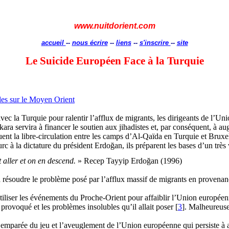
www.nuitdorient.com
accueil
--
nous écrire
--
liens
--
s'inscrire
--
site
Le Suicide Européen Face à la Turquie
cles sur le Moyen Orient
ec la Turquie pour ralentir l’afflux de migrants, les dirigeants de l’U
kara servira à financer le soutien aux
jihadistes
et, par conséquent, à au
uent la libre-circulation entre les camps d’Al-Qaïda en Turquie et Bruxel
rc à la dictature du président
Erdoğan
, ils préparent les bases d’un très
 aller et on en descend.
»
Recep
Tayyip
Erdoğan
(1996)
 résoudre le problème posé par l’afflux massif de migrants en provenan
tiliser les événements du Proche-Orient pour affaiblir l’Union européen
provoqué et les problèmes insolubles qu’il allait poser [
3
]. Malheureusem
t emparée du jeu et l’aveuglement de l’Union européenne qui persiste à 