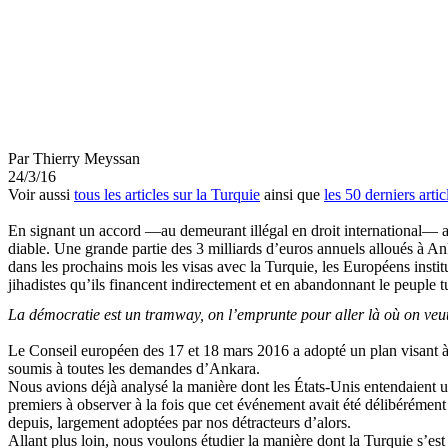
Par Thierry
Meyssan
24/3/16
Voir aussi
tous les articles sur la Turquie
ainsi que
les 50 derniers arti
En signant un accord —au demeurant illégal en droit international— av
diable. Une grande partie des 3 milliards d’euros annuels alloués à An
dans les prochains mois les visas avec la Turquie, les Européens instit
jihadistes
qu’ils financent indirectement et en abandonnant le peuple tu
La démocratie est un tramway, on l’emprunte pour aller là où on veut
Le Conseil européen des 17 et 18 mars
2016 a
adopté un plan visant à
soumis à toutes les demandes d’Ankara.
Nous avions déjà analysé la manière dont les États-Unis entendaient u
premiers à observer à la fois que cet événement avait été délibérément 
depuis, largement adoptées par nos détracteurs d’alors.
Allant plus loin, nous voulons étudier la manière dont la Turquie s’es