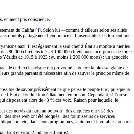
, en aient pris conscience.
ssement du Califat [
4
]. Selon lui —comme d’ailleurs selon ses alliés
, dont ils partageaient l’endurance et l’insensibilité. Ils forment une
yanisme nazi. Il est également le seul chef d’État au monde à nier les
ins 80 000 chrétiens tués et 100 000 chrétiennes incorporées de force
es
Yézidis
de 1915 à 1923 : au moins 1 200 000 morts) ; un génocide
raciale et d’exclusivisme ont provoqué la guerre la plus sanglante de
 leurs grands-parents si nécessaire afin de sauver le principe même de
mpossible de savoir précisément ce que pense le peuple turc, puisque la
 de l’État et conduit immédiatement en prison. Cependant, si l’on se
 qui disposaient alors de 43 % des voix. Raison pour laquelle, le
par des nervis du parti au pouvoir ; des enquêtes ont visé des
n
; des sites web ont été bloqués ; des fournisseurs de services
ublique, ont été, dans leurs programmes, clairement favorables au parti
ğan
(soit environ 2 milliards d’euros).