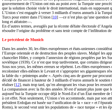
gouvernement de l’Union ont mis au point avec la Turquie une procéd
que la solution choisie viole le droit international, mais en supposant 
L’Union s’est engagée à verser 3 milliards d’euros annuels à la Turquie
Turcs pour entrer dans l’Union [
10
] —ce n’est plus qu’une question d
long et aléatoire—.
En d’autres termes, aveuglés par la récente défaite électorale d’Angel
résoudre l’origine du problème et sans tenir compte de l’infiltration d
Le précédent de Munich
Dans les années 30, les élites européennes et états-uniennes considéra
l’Europe orientale et de destruction des peuples slaves. Malgré les app
chancelier Hitler, y compris l’annexion de régions peuplées par les 
soviétique (1939). Ce n’est que trop tardivement, que certains dirigeant
Sous nos yeux, les mêmes erreurs se répètent. Les élites européennes c
recoloniser elles-mêmes le Levant et s’approprier ses gigantesques rés
la fable du « printemps arabe ». Après cinq ans de guerre par procurat
décidé de financer à hauteur de 3 milliards d’euros annuels le soutien
réaliser [
12
], mais trop tard, qu’en abrogeant les visas pour les ressort
La comparaison avec la fin des années 30 est d’autant plus juste que 
aujourd’hui la Turquie occupe déjà le
Nord-Est
d’un État membre de l’
à cet effet. Non seulement, l’Union s’en accommode, mais par son att
président
Erdoğan
est basée sur l’unification de la « race » et l’épurat
Roms
), le second veut unir les populations de « race turque » et les é