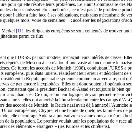
ure pour qu’elle résolve leurs problèmes. Le
Haut-Commissaire
des Nat
que les choses puissent être améliorées, ce n’est pas là le problème princi
 pour l’aider à faire face à ses obligations, mais sans mécanisme de vér
e quelques mois, voire de semaines— ; accélérer les négociations d’ad
a
Merkel
[
11
], les dirigeants européens se sont contentés de trouver une 
e
jihadistes
parmi ce flux.
ient que l’URSS, par son modèle, menaçait leurs intérêts de classe. Elle
els répétés de Moscou à la création d’une vaste alliance contre le nazis
Sudètes. Ce furent les accords de Munich (1938), conduisant l’URSS
a
pra
s européens, puis états-uniens, réalisèrent leur erreur et décidèrent de 
onsidèrent la République arabe syrienne comme un adversaire, soit qu’ell
erves de gaz encore inexploitées. Elles ont donc soutenu l’opération sec
ion, constatant que le président
Bachar
el-
Assad
est toujours là bien qu
 turc aux
jihadistes
. Ce qui, selon leur logique, devrait permettre leur vic
issants turcs, elles ont autorisé la libre-circulation entre les camps d’Al
lors des accords de Munich, le Reich nazi avait déjà annexé l’Autriche s
Union européenne, Chypre, et une bande de quelques kilomètres de pro
itude, elle encourage Ankara
a
poursuivre ses annexions au mépris du dr
ion de la population. Le premier voulait unir les populations de « race al
purer des éléments « étrangers » (les Kurdes et les chrétiens).