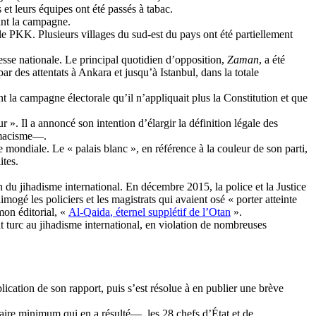
et leurs équipes ont été passés à tabac.
rant la campagne.
 le PKK. Plusieurs villages du sud-est du pays ont été partiellement
resse nationale. Le principal quotidien d’opposition,
Zaman
, a été
 par des attentats à Ankara et jusqu’à Istanbul, dans la totale
nt la campagne électorale qu’il n’appliquait plus la Constitution et que
r ». Il a annoncé son intention d’élargir la définition légale des
macisme
—.
e mondiale. Le « palais blanc », en référence à la couleur de son parti,
ites.
in du
jihadisme
international. En décembre 2015, la police et la Justice
mogé les policiers et les magistrats qui avaient osé « porter atteinte
mon éditorial, «
Al-Qaida
, éternel supplétif de l’Otan
».
t turc au
jihadisme
international, en violation de nombreuses
ication de son rapport, puis s’est résolue à en publier une brève
laire minimum qui en a résulté—, les 28 chefs d’État et de