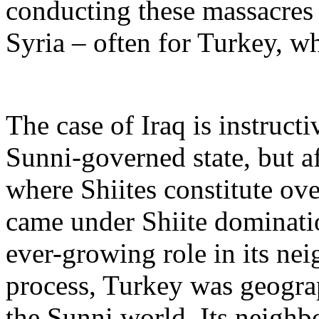
conducting these massacres 
Syria – often for Turkey, wh
The case of Iraq is instruc
Sunni-governed state, but aft
where Shiites constitute ove
came under Shiite dominati
ever-growing role in its nei
process, Turkey was geograp
the Sunni world. Its neighbo