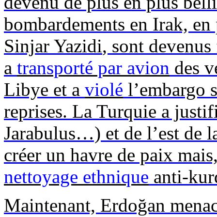
devenu de plus en plus bell
bombardements en Irak, en p
Sinjar
Yazidi
, sont devenus
a
transporté par avion
des vé
Libye et a
violé
l’embargo su
reprises. La Turquie a justi
Jarabulus
…) et de l’est de 
créer un havre de paix mais,
nettoyage ethnique
anti-kur
Maintenant,
Erdoğan
menace