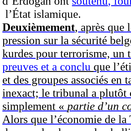
d’Erdoğan
ont
soutenu
,
fou
l’État islamique.
Deuxièmement
, après que 
pression
sur
la sécurité belg
kurdes pour terrorisme, un 
preuves
et a conclu
que l’é
et des groupes associés en ta
inexact; le tribunal a plutô
simplement «
partie d’un c
Alors que l’économie de la 