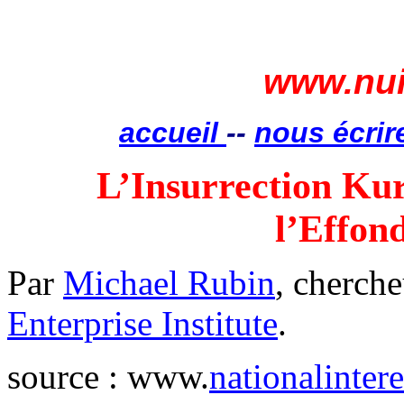
www.nui
accueil
--
nous écrir
L’Insurrection Ku
l’Effon
Par
Michael Rubin
, cherche
Enterprise Institute
.
source : www
.
nationalintere