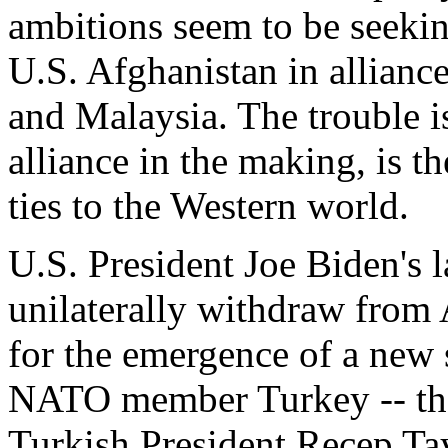
ambitions
seem
to
be
seeki
U.S. Afghanistan in allianc
and Malaysia. The trouble
i
alliance in the
making
,
is
th
ties
to the Western world.
U.S.
President
Joe
Biden's
l
unilaterally
withdraw
from
for the
emergence
of a new 
NATO
member
Turkey
--
th
Turkish
President
Recep
Ta