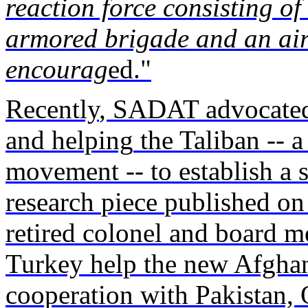
reaction
force
consisting
of
armored
brigade and an
ai
encourag
ed
."
Recently
, SADAT
advocate
and
helping
the Taliban -- 
movement
-- to
establish
a s
research
piece
published
o
retired
colonel and
board
m
Turkey
help the new Afgha
cooperation
with
Pakistan, 