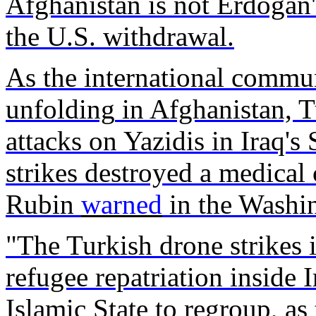
Afghanistan
is
not
Erdoğan
the U.S.
withdrawal
.
As the international
commun
unfolding
in Afghanistan,
T
attacks
on
Yazidis
in
Iraq's
strikes
destroyed
a
medical
Rubin
warned
in the Washi
"The
Turkish
drone
strikes
refugee
repatriation
inside
I
Islamic
State to
regroup
, as