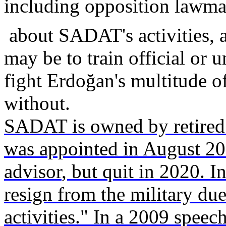
including
opposition
lawma
about
SADAT's
activities
,
may
be
to train official or
u
fight
Erdoğan
's multitude o
without
.
SADAT
is
owned
by
retired
was
appointed
in August 2
advisor
, but
quit
in 2020. I
resign
from
the
military
due
activities
." In a 2009 speec