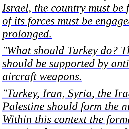
Israel, the country must
be
of
its
forces must
be
engage
prolonged
.
"
What
should
Turkey
do? T
should
be
supported
by
ant
aircraft
weapons
.
"
Turkey
, Iran,
Syria
, the Ir
Palestine
should
form
the n
Within
this
context
the form