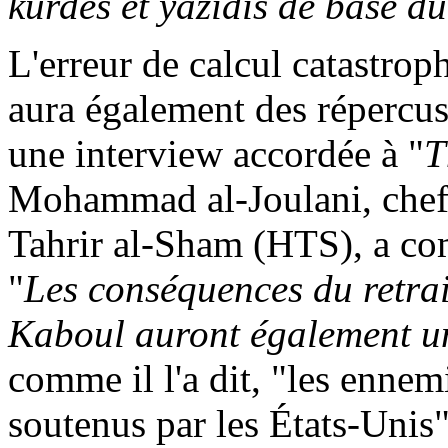
kurdes et
yazidis
de base d
L'erreur de calcul catastro
aura également des répercus
une interview accordée à "
T
Mohammad al-
Joulani
, che
Tahrir
al-
Sham
(HTS), a com
"
Les conséquences du retrai
Kaboul auront également un
comme il l'a dit, "les ennem
soutenus par les États-Unis"