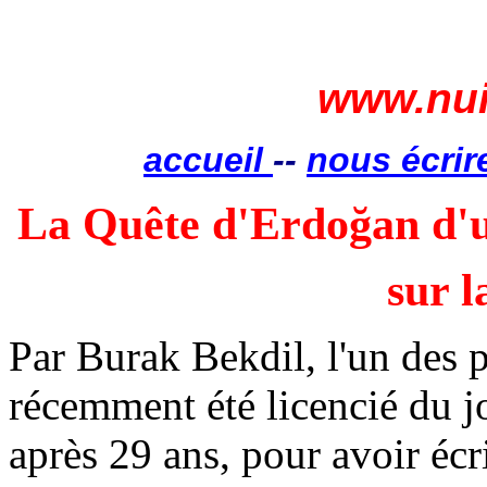
www.nui
accueil
--
nous écrir
La Quête d'
Erdoğan
d'u
sur 
Par
Burak
Bekdil
, l'un des 
récemment été licencié du j
après 29 ans, pour avoir écr