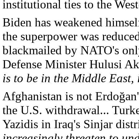
institutional
ties
to the West
Biden
has
weakened
himsel
the
superpower
was
reduce
blackmailed
by
NATO's
onl
Defense
Minister
Hulusi
Ak
is
to
be
in the Middle East,
Afghanistan
is
not
Erdoğan
the U.S.
withdrawal
...
Turk
Yazidis
in
Iraq's
Sinjar
distri
increasingly
threaten
to
und