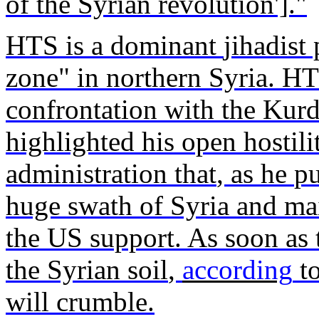
of the
Syrian
revolution
']."
HTS
is
a dominant
jihadist
p
zone" in
northern
Syria
. H
confrontation
with
the
Kurd
highlighted
his
open
hostili
administration
that
, as
he
pu
huge
swath
of
Syria
and
ma
the US support. As
soon
as 
the
Syrian
soil
,
according
to
will
crumble
.