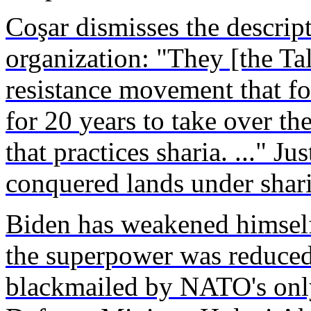
Coşar
dismisses
the descrip
organization
: "
They
[the Ta
resistance
movement
that
f
for 20
years
to
take
over th
that
practices sharia. ..." Ju
conquered
lands
under
shar
Biden
has
weakened
himsel
the
superpower
was
reduce
blackmailed
by
NATO's
onl