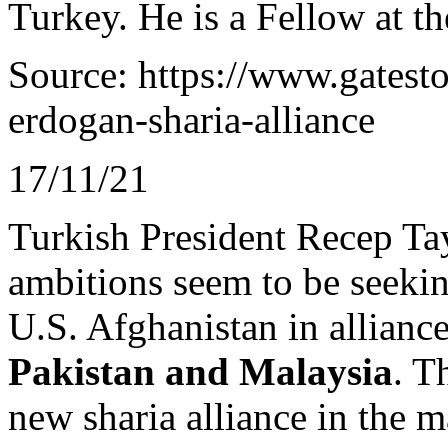
Turkey
. He
is
a
Fellow
at
th
Source: https://www.gatesto
erdogan-sharia-alliance
17/11/21
Turkish
President
Recep
Ta
ambitions
seem
to
be
seeki
U.S. Afghanistan in allianc
Pakistan and Malaysia
. T
new sharia alliance in the
m