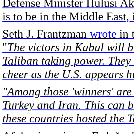
Defense
Minister
Hulusi
Ak
is
to
be
in the Middle East,
Seth J.
Frantzman
wrote
in 
"
The
victors
in Kabul
will
b
Taliban
taking
power.
They
cheer
as the U.S.
appears
h
"
Among
those
'winners' are
Turkey
and Iran. This
can
b
these
countries
hosted
the T