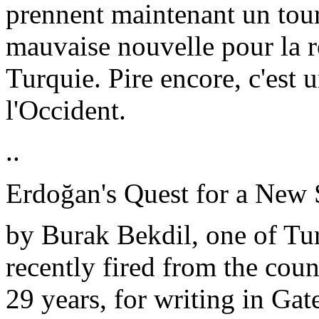
prennent maintenant un tour
mauvaise nouvelle pour la ré
Turquie. Pire encore, c'est
l'Occident.
..
Erdoğan
's
Quest
for a New 
by
Burak
Bekdil
, one of
Tu
recently
fired
from
the
coun
29
years
, for
writing
in
Gat