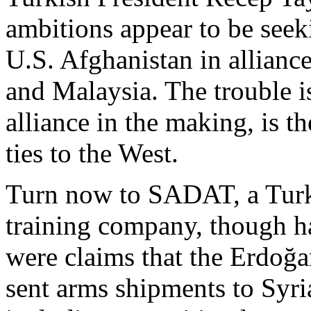
ambitions
appear
to
be
seek
U.S. Afghanistan in allianc
and Malaysia. The trouble
i
alliance in the
making
,
is
th
ties
to the West.
Turn
now
to SADAT, a
Tur
training
company
,
though
h
were
claims
that
the
Erdoğa
sent
arms
shipments
to
Syri