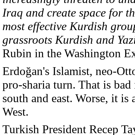
Iraq and
create
space
for t
most
effective
Kurdish
grou
grassroots
Kurdish
and
Yaz
Rubin in the Washington E
Erdoğan
's
Islamist
,
neo
-Ott
pro-sharia
turn
. That
is
bad
south
and
east
.
Worse
,
it
is
West.
Turkish
President
Recep
Ta