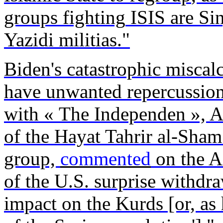
groups
fighting
ISIS are
Sin
Yazidi
militias
."
Biden's
catastrophic
miscalc
have
unwanted
repercussio
with
« The
Independen
», 
of the Hayat
Tahrir
al-
Sham
group,
commented
on the A
of the U.S. surprise
withdra
impact on the
Kurds
[or, as