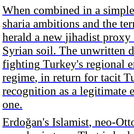
When
combined
in a simpl
sharia ambitions and the
ter
herald
a new
jihadist
proxy
Syrian
soil
. The
unwritten
d
fighting
Turkey's
regional
e
regime
, in return for
tacit
Tu
recognition as a
legitimate
e
one.
Erdoğan
's
Islamist
,
neo
-Ott