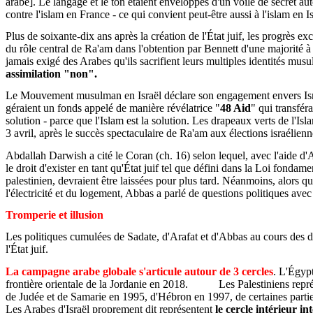
arabe]. Le langage et le ton étaient enveloppés d'un voile de secret 
contre l'islam
en France - ce qui convient peut-être aussi à l'islam en Is
Plus de soixante-dix ans après la création de l'État juif, les progrès e
du rôle central de Ra'am dans l'obtention par Bennett d'une majorité
jamais exigé des Arabes qu'ils sacrifient leurs multiples identités mu
assimilation "non".
Le Mouvement musulman en Israël déclare son engagement envers Isra
géraient un fonds appelé de manière révélatrice "
48 Aid
" qui transfér
solution - parce que l'Islam est la solution. Les drapeaux verts de l
3 avril, après le succès spectaculaire de Ra'am aux élections israélien
Abdallah Darwish a cité le Coran (ch. 16) selon lequel, avec l'aide d'
le droit d'exister en tant qu'État juif tel que défini dans la Loi fondam
palestinien, devraient être laissées pour plus tard. Néanmoins, alors qu
l'électricité et du logement, Abbas a parlé de questions politiques av
Tromperie et illusion
Les politiques cumulées de Sadate, d'Arafat et d'Abbas au cours des de
l'État juif.
La campagne arabe globale s'articule autour de 3 cercles
. L'Égyp
frontière orientale de la Jordanie en 2018.
Les Palestiniens repr
de Judée et de Samarie en 1995, d'Hébron en 1997, de certaines partie
Les Arabes d'Israël proprement dit représentent
le cercle intérieur
in