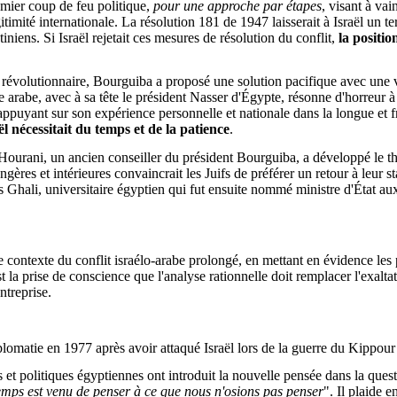
remier coup de feu politique,
pour une approche par étapes
, visant à vai
itimité internationale. La résolution 181 de 1947 laisserait à Israël un ter
iniens. Si Israël rejetait ces mesures de résolution du conflit,
la positi
a révolutionnaire, Bourguiba a proposé une solution pacifique avec une v
e arabe, avec à sa tête le président Nasser d'Égypte, résonne d'horreur 
appuyant sur son expérience personnelle et nationale dans la longue et f
l nécessitait du temps et de la patience
.
l Hourani, un ancien conseiller du président Bourguiba, a développé le 
es et intérieures convaincrait les Juifs de préférer un retour à leur st
 Ghali, universitaire égyptien qui fut ensuite nommé ministre d'État aux
e contexte du conflit israélo-arabe prolongé, en mettant en évidence les 
 la prise de conscience que l'analyse rationnelle doit remplacer l'exalta
ntreprise.
plomatie en 1977 après avoir attaqué Israël lors de la guerre du Kippou
lles et politiques égyptiennes ont introduit la nouvelle pensée dans la
emps est venu de penser à ce que nous n'osions pas penser
". Il plaide 