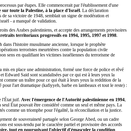
 processus par étapes. Elle commencerait par l'établissement d'une
ur toute la Palestine, à la place d'Israël
. La déclaration
s de sa victoire de 1948, semblait un signe de modération et
Israël - a manqué de validation.
 droits des Arabes palestiniens, et accepte des arrangements provisoires
 retraits territoriaux progressifs en 1994, 1995, 1997 et 1998
.
yah dans l'histoire musulmane ancienne, lorsque le prophète
érations terroristes meurtrières contre la population civile
 bon sens en qualifiant les victimes israéliennes du terrorisme de
l a mis en place une administration, formé une force de police et rêvé
 et Edward Said sont scandalisées par ce qui est à leurs yeux la
ent comme un traître pour ce qui était à leurs yeux la reddition de la
cé pour l'art dramatique (kafiyyeh, barbe en lambeaux et tout le reste) :
l'État juif.
Avec l'émergence de l'Autorité palestinienne en 1994
,
 un seul État pouvait être considéré comme un seul et même pays. La
tés comme un triomphe pour l'égalité, la réconciliation et la justice.
rangement de souveraineté partagée selon George Abed, ou un cadre
ns est sous-tendu par le caractère partiel et provisoire des accords
ire, tout en poursuivant l'objectif d'émasculer la condition