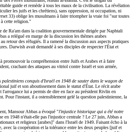
eur des Frères musulmans, Hasan al-Banna. C'est le slogan du
itable guide et remède à tous les maux de la civilisation. La révélation
lier les juifs et les chrétiens), sans oppression, ni occupation, ni
rset 33) oblige les musulmans à faire triompher la vraie foi "sur toutes
à cette religion."
e de Ra'am dans la coalition gouvernementale dirigée par Naphtali
bbas a relégué en marge de la discussion les thèmes arabes
l au retour des réfugiés. Il a ramené la discussion aux aspects pratiques
ures. Darwish avait demandé à ses disciples de respecter l'État et
à promouvoir la compréhension entre Juifs et Arabes et à faire
ident, crachant des attaques au vitriol contre Israël et son armée,
s palestiniens conquis d'Israël en 1948 de sauter dans le wagon de
onal juif et son aboutissement dans le statut d'État. Le récit arabe
'arrogance lui a permis de dire en face au président Rivlin en
. Pour l'instant, il a ostensiblement gelé la question palestinienne, la
nement, Mansour Abbas a évoqué "
l'injustice historique qui a été notre
e en 1948 n'était-elle pas l'injustice centrale ? Le 27 juin, Abbas a
ationaux et religieux [arabes]" dans l'Israël de 1949. Faisant écho à la
e, avec la coopération et la tolérance entre les deux peuples [juif et