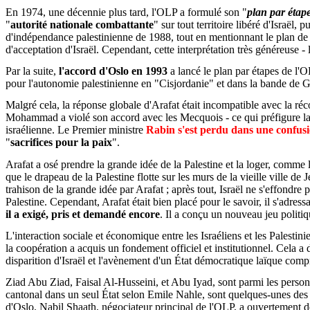
En 1974, une décennie plus tard, l'OLP a formulé son "
plan par étap
"
autorité nationale combattante
" sur tout territoire libéré d'Israël, 
d'indépendance palestinienne de 1988, tout en mentionnant le plan de p
d'acceptation d'Israël. Cependant, cette interprétation très généreuse -
Par la suite,
l'accord d'Oslo en 1993
a lancé le plan par étapes de l'O
pour l'autonomie palestinienne en "Cisjordanie" et dans la bande de 
Malgré cela, la réponse globale d'Arafat était incompatible avec la ré
Mohammad a violé son accord avec les Mecquois - ce qui préfigure la vio
israélienne. Le Premier ministre
Rabin s'est perdu dans une confus
"
sacrifices pour la paix
".
Arafat a osé prendre la grande idée de la Palestine et la loger, comme 
que le drapeau de la Palestine flotte sur les murs de la vieille ville 
trahison de la grande idée par Arafat ; après tout, Israël ne s'effondre p
Palestine. Cependant, Arafat était bien placé pour le savoir, il s'adress
il a exigé, pris et demandé encore
. Il a conçu un nouveau jeu politi
L'interaction sociale et économique entre les Israéliens et les Palestini
la coopération a acquis un fondement officiel et institutionnel. Cela 
disparition d'Israël et l'avènement d'un État démocratique laïque compre
Ziad Abu Ziad, Faisal Al-Husseini, et Abu Iyad, sont parmi les person
cantonal dans un seul État selon Emile Nahle, sont quelques-unes des fo
d'Oslo. Nabil Shaath, négociateur principal de l'OLP, a ouvertement 