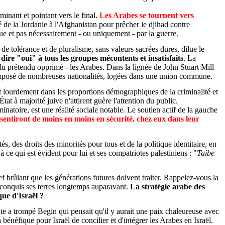
minant et pointant vers le final.
Les Arabes se tournent vers
de la Jordanie à l'Afghanistan pour prêcher le djihad contre
que et pas nécessairement - ou uniquement - par la guerre.
e tolérance et de pluralisme, sans valeurs sacrées dures, dilue le
 dire "oui" à tous les groupes mécontents et insatisfaits
. La
 du prétendu
opprimé -
les Arabes. Dans la lignée de John Stuart Mill
s composé de nombreuses nationalités, logées dans une union commune.
ent lourdement dans les proportions démographiques de la criminalité et
at à majorité juive n'attirent guère l'attention du public.
atoire, est une réalité sociale notable. Le soutien actif de la gauche
 sentiront de moins en moins en sécurité, chez eux dans leur
, des droits des minorités pour tous et de la politique identitaire, en
 ce qui est évident pour lui et ses compatriotes palestiniens : "
Taibe
ief brûlant que les générations futures doivent traiter. Rappelez-vous la
ir conquis ses terres longtemps auparavant.
La stratégie arabe des
que d'Israël ?
te a trompé Begin qui pensait qu'il y aurait une paix chaleureuse avec
bénéfique pour Israël de concilier et d'intégrer les Arabes en Israël.