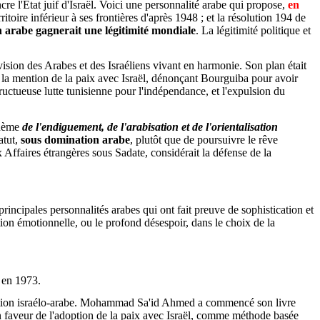
ncre l'État juif d'Israël. Voici une personnalité arabe qui propose,
en
ritoire inférieur à ses frontières d'après 1948 ; et la résolution 194 de
on arabe gagnerait une légitimité mondiale
. La légitimité politique et
ision des Arabes et des Israéliens vivant en harmonie. Son plan était
à la mention de la paix avec Israël, dénonçant Bourguiba pour avoir
ructueuse lutte tunisienne pour l'indépendance, et l'expulsion du
thème
de l'endiguement, de l'arabisation et de l'orientalisation
atut,
sous domination arabe
, plutôt que de poursuivre le rêve
 Affaires étrangères sous Sadate, considérait la défense de la
principales personnalités arabes qui ont fait preuve de sophistication et
tion émotionnelle, ou le profond désespoir, dans le choix de la
r en 1973.
 question israélo-arabe. Mohammad Sa'id Ahmed a commencé son livre
en faveur de l'adoption de la paix avec Israël, comme méthode basée