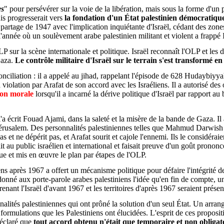
es
" pour persévérer sur la voie de la libération, mais sous la forme d'un
puis progresserait vers
la fondation d'un État palestinien démocratique s
artage de 1947 avec l'implication inquiétante d'Israël, cédant des zone
 l'année où un soulèvement arabe palestinien militant et violent a frappé 
LP sur la scène internationale et politique. Israël reconnaît l'OLP et les
Gaza.
Le contrôle militaire d'Israël sur le terrain s'est transformé en
conciliation : il a appelé au jihad, rappelant l'épisode de 628 Hudaybiy
lation par Arafat de son accord avec les Israéliens. Il a autorisé des op
ion morale
lorsqu'il a incarné la dérive politique d'Israël par rapport au
l'a écrit Fouad Ajami, dans la saleté et la misère de la bande de Gaza. I
de Jérusalem. Des personnalités palestiniennes telles que Mahmud Darwish
as et ne dépérit pas, et Arafat sourit et cajole l'ennemi. Ils le considérai
ait au public israélien et international et faisait preuve d'un goût pronon
que et mis en œuvre le plan par étapes de l'OLP.
ens après 1967 a offert un mécanisme politique pour défaire l'intégrité de 
a donné aux porte-parole arabes palestiniens l'idée qu'en fin de compte,
nant l'Israël d'avant 1967 et les territoires d'après 1967 seraient présen
nalités palestiniennes qui ont prôné la solution d'un seul État. Un ar
rmulations que les Palestiniens ont élucidées. L'esprit de ces propositio
déclaré que
tout accord obtenu n'était que temporaire et non obligato