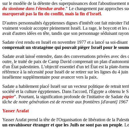
sur le modèle de la détente des superpuissances dont l'aboutissement n'e
du sionisme dans l'étendue arabe
." Le changement par approches succe
marquerait pas la fin du conflit, mais la fin d'Israël
.
D'autres personnalités égyptiennes dignes d'intérêt ont fait miroiter
vraiment vouloir accepter pleinement Israël. La rage, le boycott et les
avait d'autres idées en tête, tandis que son personnage séduisant rayonn
Sadate s'est rendu en Israël en novembre 1977 et a lancé sa soi-disant 
comprenait un stratagème qui pouvait piéger Israël pour le soum
Sadate avait laissé entendre, dans des conversations privées avec des co
outre, le traité de paix de Camp David comprenait un plan d'autonomie 
d'un État palestinien. L'objectif essentiel d'un tel État est la plate-for
référence à la nécessité pour Israël de se retirer sur les lignes du 4 ju
israélienne supplémentaire pour avancer vers la paix.
Sadate a habilement placé Israël sur un vecteur politique de retrait terr
société et la culture égyptiennes. Dans l'accord, l'Égypte a obtenu le 
papier
". Pourtant, la signification profonde de l'initiative de Sadate é
tâche de notre génération est de revenir aux frontières [d'avant] 1967 
Yasser Arafat
Yasser Arafat prend la tête de l'Organisation de libération de la Pales
un envahisseur étranger et que les Juifs ne sont pas un peuple
. Le