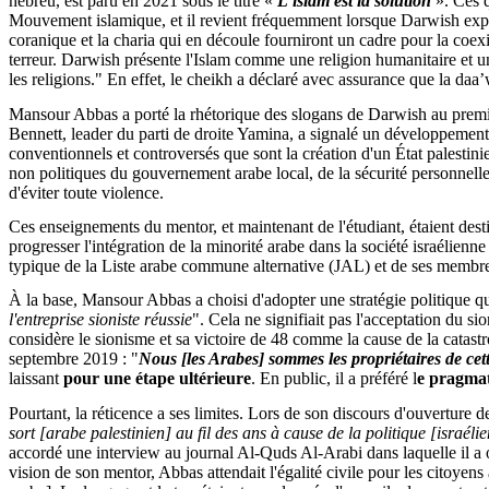
hébreu, est paru en 2021 sous le titre «
L'islam est la solution
». Ces q
Mouvement islamique, et il revient fréquemment lorsque Darwish explique
coranique et la charia qui en découle fourniront un cadre pour la coexi
terreur. Darwish présente l'Islam comme une religion humanitaire et un 
les religions." En effet, le cheikh a déclaré avec assurance que la daa
Mansour Abbas a porté la rhétorique des slogans de Darwish au premi
Bennett, leader du parti de droite Yamina, a signalé un développement 
conventionnels et controversés que sont la création d'un État palestinien
non politiques du gouvernement arabe local, de la sécurité personnelle 
d'éviter toute violence.
Ces enseignements du mentor, et maintenant de l'étudiant, étaient de
progresser l'intégration de la minorité arabe dans la société israélienne
typique de la Liste arabe commune alternative (JAL) et de ses membres
À la base, Mansour Abbas a choisi d'adopter une stratégie politique 
l'entreprise sioniste réussie
". Cela ne signifiait pas l'acceptation du s
considère le sionisme et sa victoire de 48 comme la cause de la catas
septembre 2019 : "
Nous [les Arabes] sommes les propriétaires de cett
laissant
pour une étape ultérieure
. En public, il a préféré l
e pragmat
Pourtant, la réticence a ses limites. Lors de son discours d'ouvertu
sort [arabe palestinien] au fil des ans à cause de la politique [israél
accordé une interview au journal Al-Quds Al-Arabi dans laquelle il a ori
vision de son mentor, Abbas attendait l'égalité civile pour les citoyens 