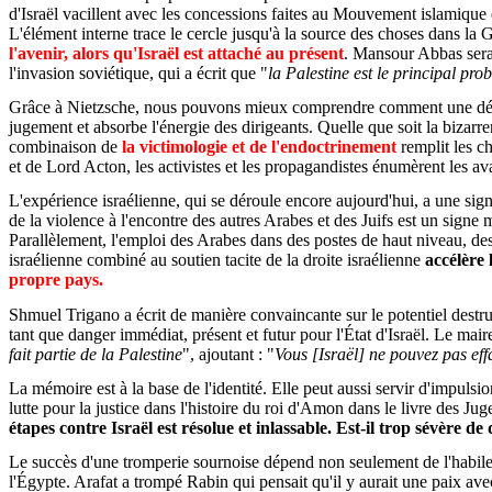
d'Israël vacillent avec les concessions faites au Mouvement islamique et
L'élément interne trace le cercle jusqu'à la source des choses dans la Gr
l'avenir, alors qu'Israël est attaché au présent
. Mansour Abbas serai
l'invasion soviétique, qui a écrit que "
la Palestine est le principal pr
Grâce à Nietzsche, nous pouvons mieux comprendre comment une démo
jugement et absorbe l'énergie des dirigeants. Quelle que soit la bizarr
combinaison de
la victimologie et de l'endoctrinement
remplit les c
et de Lord Acton, les activistes et les propagandistes énumèrent les a
L'expérience israélienne, qui se déroule encore aujourd'hui, a une sign
de la violence à l'encontre des autres Arabes et des Juifs est un signe m
Parallèlement, l'emploi des Arabes dans des postes de haut niveau, des
israélienne combiné au soutien tacite de la droite israélienne
accélère 
propre pays.
Shmuel Trigano a écrit de manière convaincante sur le potentiel destruc
tant que danger immédiat, présent et futur pour l'État d'Israël. Le mai
fait partie de la Palestine
", ajoutant : "
Vous [Israël] ne pouvez pas effa
La mémoire est à la base de l'identité. Elle peut aussi servir d'impulsi
lutte pour la justice dans l'histoire du roi d'Amon dans le livre des Ju
étapes contre Israël est résolue et inlassable. Est-il trop sévère de 
Le succès d'une tromperie sournoise dépend non seulement de l'habileté
l'Égypte. Arafat a trompé Rabin qui pensait qu'il y aurait une paix ave