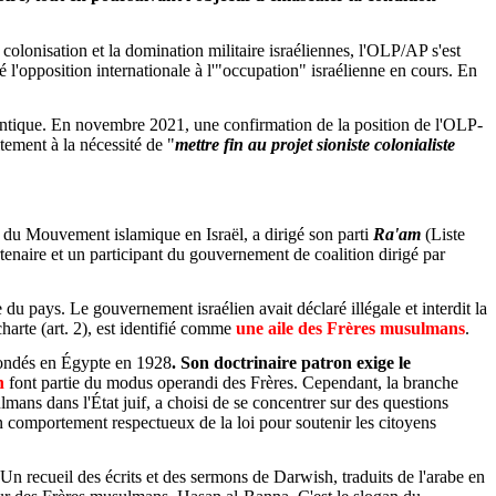
colonisation et la domination militaire israéliennes, l'OLP/AP s'est
l'opposition internationale à l'"occupation" israélienne en cours. En
thentique. En novembre 2021, une confirmation de la position de l'OLP-
tement à la nécessité de "
mettre fin au projet sioniste colonialiste
du Mouvement islamique en Israël, a dirigé son parti
Ra'am
(Liste
rtenaire et un participant du gouvernement de coalition dirigé par
u pays. Le gouvernement israélien avait déclaré illégale et interdit la
rte (art. 2), est identifié comme
une aile des Frères musulmans
.
fondés en Égypte en 1928
. Son doctrinaire patron exige le
n
font partie du modus operandi des Frères. Cependant, la branche
mans dans l'État juif, a choisi de se concentrer sur des questions
 un comportement respectueux de la loi pour soutenir les citoyens
n recueil des écrits et des sermons de Darwish, traduits de l'arabe en