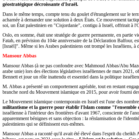
géostratégique décroissante d'Israël.
Dans le même temps, compte tenu du goulet d'étranglement sur le terrain
acharnée à demander une solution à deux États. Ce mouvement tactique,
soi, un État palestinien en "Cisjordanie", contigu à Israël, offrirait à
Oslo, en somme, était une stratégie de guerre permanente, en partie v
Fatah, en prévision du 104e anniversaire de la Déclaration Balfour, est
[Israël]". Même si les Arabes palestiniens ont trompé les Israéliens, à d
Mansour Abbas
Mansour Abbas (à ne pas confondre avec Mahmoud Abbas/Abu Mazen, pré
arabe unie) lors des élections législatives israéliennes de mars 2021, 
Bennett et joue un rôle inattendu et essentiel dans la politique israélie
M. Abbas a présenté un comportement agréable, tout en restant engagé d
branche nord du Mouvement islamique en 2015, pour avoir fourni des 
Le Mouvement islamique contemporain en Israël est l'une des nombre
militantisme et la guerre pour établir l'Islam comme "l'ensemble d
israélienne à l'intérieur des frontières d'avant 1967, consciente de l'
apparemment bénignes et sans objection : la réislamisation de l'identité
palestiniens qui se définissent eux-mêmes.
Mansour Abbas a raconté qu'il avait été élevé dans l'esprit du cheikh