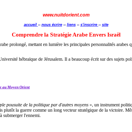
www.nuitdorient.com
accueil
--
nous écrire
--
liens
--
s'inscrire
--
site
Comprendre la Stratégie Arabe Envers Israël
rabe prolongé, mettant en lumière les principales personnalités arabes qu
iversité hébraïque de Jérusalem. Il a beaucoup écrit sur des sujets pol
ale au Moyen Orient
mple pousuite de la politique par d'autres moyens
», un instrument politi
plutôt la guerre comme un long vecteur stratégique de la victoire. Mêm
e à submerger l'ennemi.