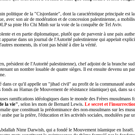
 politique de la "Cisjordanie", dont la caractéristique principale est la 
 avec son air de modération et de concession palestinienne, a mobilisé 
 l'OLP sa piste Ho Chi Minh sur la voie de la conquête de Tel Aviv.
iolente et en partie diplomatique, plutôt que de parvenir à une paix au
 apparue dans un journal de l'Autorité palestinienne qui appelait explici
'autres moments, ils n'ont pas hésité à dire la vérité.
sident de l'Autorité palestinienne), chef adjoint de la branche sud 
obtenant un nombre louable de quatre sièges. Il est ensuite devenu un pa
nne.
ans ce qu'il appelle un "jihad civil" au profit de la communauté arabe d
fonds au Hamas (le Mouvement de résistance islamique) qui, dans sa cha
uses ramifications idéologiques dans le monde des Frères musulmans 
e la vie"
, selon les mots de Bernard Lewis.
Le secret et l'insurrectio
anomalie que constituait la prédominance des non-musulmans sur les musul
 arabe par la prière, l'éducation et les activités sociales, modulées par
 Abdallah Nimr Darwish, qui a fondé le Mouvement islamique en Israël. U