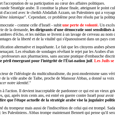
 l'acceptation de sa participation au cœur des affaires politiques.
ande Stratégie arabe. Il constitue la phase finale, atteignant le point cul
t d'accord avec le cheikh Abdallah Azzam, un Palestinien qui a voyagé 
oblème islamique
". Cependant, ce problème peut être résolu par la politi
cratie - comme celle d'Israël - subit
une perte de volonté.
Un excès d
erie de la demande,
les dirigeants d'une démocratie sont sensibilisés à
hambres d'écho, et les médias se livrent à un lavage de cerveau au nom
vantages de la liberté et de la vitalité qui s'épanouissent dans un pay
ification alternative et inquiétante. Le fait que les citoyens arabes pès
enaçant. Les résultats de sondages révélant le rejet par les Arabes d'un Ét
 professeurs aux pharmaciens, sans aucune pratique d'embauche discrimin
le péril émergeant pour l'intégrité de l'État-nation juif
.
Les Juifs se
teur de l'idéologie du multiculturalisme, du post-modernisme sans vérités
re de la ville arabe de Taibe, proche de Mansour Abbas, a donné sa voix à
cer notre identité
."
on à l'action. Il devient inacceptable de pardonner ce qui est un vieux gr
ges, qui, après trois cents ans, est entré en guerre contre Israël pour avo
dire que l'étape actuelle de la stratégie arabe vise la jugulaire politi
 du trompeur mais aussi de l'indiscrétion de celui qui est trompé. Sada
c les Palestiniens. Abbas trompe maintenant Bennett qui pense qu'il sera 