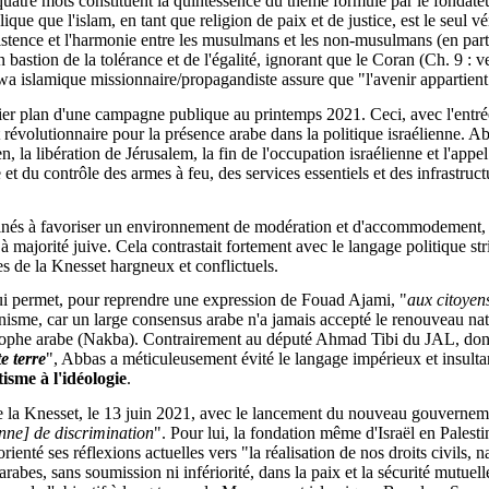
uatre mots constituent la quintessence du thème formulé par le fondat
 que l'islam, en tant que religion de paix et de justice, est le seul vér
stence et l'harmonie entre les musulmans et les non-musulmans (en particu
bastion de la tolérance et de l'égalité, ignorant que le Coran (Ch. 9 : ve
’wa islamique missionnaire/propagandiste assure que "l'avenir appartient 
er plan d'une campagne publique au printemps 2021. Ceci, avec l'entré
révolutionnaire pour la présence arabe dans la politique israélienne. A
, la libération de Jérusalem, la fin de l'occupation israélienne et l'appe
et du contrôle des armes à feu, des services essentiels et des infrastruct
stinés à favoriser un environnement de modération et d'accommodement, 
 à majorité juive. Cela contrastait fortement avec le langage politique str
 de la Knesset hargneux et conflictuels.
qui permet, pour reprendre une expression de Fouad Ajami, "
aux citoyen
ionisme, car un large consensus arabe n'a jamais accepté le renouveau nati
trophe arabe (Nakba). Contrairement au député Ahmad Tibi du JAL, dont l
e terre
", Abbas a méticuleusement évité le langage impérieux et insultant
isme à l'idéologie
.
re de la Knesset, le 13 juin 2021, avec le lancement du nouveau gouver
ienne] de discrimination
". Pour lui, la fondation même d'Israël en Palestin
enté ses réflexions actuelles vers "la réalisation de nos droits civils, n
arabes, sans soumission ni infériorité, dans la paix et la sécurité mutuell