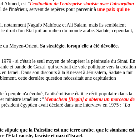
'id Ahmed, est "
l'extinction de l'entreprise sioniste avec l'absorption
l de l'intérieur, servent de repères pour parvenir à
une paix qui ne
raël, notamment Naguib Mahfouz et Ali Salam, mais ils semblaient
t le droit d'un État juif au milieu du monde arabe. Sadate, cependant,
ique du Moyen-Orient.
Sa stratégie, lorsqu'elle a été dévoilée,
n 1979 - si c'était le seul moyen de récupérer la péninsule du Sinaï. En
ie et bande de Gaza], qui servirait de voie politique vers la création
tes en Israël. Dans son discours à la Knesset à Jérusalem, Sadate a fait
ablement, cette dernière question nécessitait une capitulation
e à peuple n'a évolué, l'antisémitisme était le récit populaire dans la
r ministre israélien : "
Menachem [Begin] a obtenu un morceau de
ile président égyptien avait déclaré dans une interview en 1975 : "
La
e stipule que la Palestine est une terre arabe, que le sionisme est
re l'État raciste, fasciste et nazi
d'Israël
.