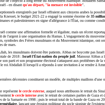
autour de l'objectif à long terme du Mouvement islamique. Boualem Sansa
raël - en disant
qu'au départ, "la menace est invisible
".
xceptionnels enregistrés par Israël offraient aux citoyens arabes la possi
 à la Knesset, le budget 2021-22 a engagé la somme énorme de
35 millia
sulmanes et palestiniennes en signe d'allégeance à l'État, ou comme condi
ël comme une affirmation formelle et légaliste, mais un récent report
ait de l'argent à une organisation du Hamas. L'engagement du mouvement 
'Islam, symboles des Frères musulmans et du Mouvement islamique, ont o
nes de mars.
Allah, les musulmans doivent être patients. Abbas ne boycotte pas Israël
entale de 2018 :
Israël l'État-nation du peuple juif
. Mansour Abbas a la
e son parti et son programme électoral s'attaquent aux problèmes de la vi
ec le roi Abdallah II lorsqu'il a répondu à une invitation à se rendre à 
rnières décennies constituent un modèle, de multiples maillons d'une st
te représente
le cercle externe
, auquel nous attribuons le retrait du Sinaï
ésentent
le cercle interne
avec le retrait de certaines parties de Gaza et d
s de la Samarie en 1998 ; puis le retrait total de la bande de Gaza en 2
termédiaire
, lançant une érosion politique du socle sioniste de l'existe