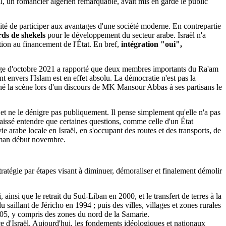
l, un romancier algérien remarquable, avait mis en garde le public
bilité de participer aux avantages d'une société moderne. En contrepartie
rds de shekels
pour le développement du secteur arabe. Israël n'a
tion au financement de l'État. En bref,
intégration "oui",
age d'octobre 2021 a rapporté que deux membres importants du Ra'am
envers l'Islam est en effet absolu. La démocratie n'est pas la
rné la scène lors d'un discours de MK Mansour Abbas à ses partisans le
 et ne le dénigre pas publiquement. Il pense simplement qu'elle n'a pas
issé entendre que certaines questions, comme celle d'un État
e arabe locale en Israël, en s'occupant des routes et des transports, de
Amman début novembre.
ratégie par étapes visant à diminuer, démoraliser et finalement démolir
, ainsi que le retrait du Sud-Liban en 2000, et le transfert de terres à la
u saillant de Jéricho en 1994 ; puis des villes, villages et zones rurales
005, y compris des zones du nord de la Samarie.
nce d'Israël. Aujourd'hui, les fondements idéologiques et nationaux