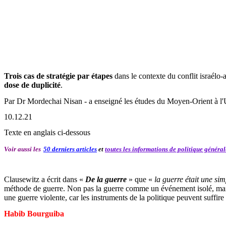
Trois cas de stratégie par étapes
dans le contexte du conflit israélo-a
dose de duplicité
.
Par Dr Mordechai Nisan - a enseigné les études du Moyen-Orient à l'Un
10.12.21
Texte en anglais ci-dessous
Voir aussi les
50 derniers articles
et
toutes les informations de politique génér
Clausewitz a écrit dans «
De la guerre
» que «
la guerre était une si
méthode de guerre. Non pas la guerre comme un événement isolé, mais 
une guerre violente, car les instruments de la politique peuvent suffir
Habib Bourguiba