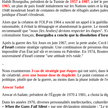
Habib Bourguiba, président de la Tunisie de
1957 à 1987
, a tiré le p
1965
, un plan de paix fondé initialement sur les Nations unies et la lég
1948 inonderait Israël de centaines de milliers de réfugiés arabes palest
juridique d'Israël s'éroderait.
Alors que la création de l'OLP en 1964 a suscité un appel à la guérill
raisonnable, il évitait la démagogie et abandonnait la guerre. Le mond
recommandé que "
nous [les Arabes] devions respecter les étapes
". S'
colonialisme français,
Bourguiba a conclu que la dissolution d'Israë
Après la guerre des Six Jours en juin 1967, avec la perte arabe, Ceci
d'Israël
comme stratégie optimale. Une combinaison de pressions étrangèr
impossible d'un État juif sûr et reconnu en Palestine. En 1974, Boutros
souveraineté d'Israël comme "
une attitude très raide
."
..
Nous examinerons
3 cas de stratégie par étapes
qui ont suivi, dans l
de créativité,
avec une bonne dose de duplicité
. Le point commun est
politique, plutôt que de la guerre, au moins dans la phase initiale de l'e
Anwar Sadat
Anwar el-Sadate, président de l'Égypte de 1970 à 1981, a choisi la di
Dans les années 1970, diverses personnalités intellectuelles, culture
«
When the Guns Fall Silent
» par une déclaration stimulante : "
Le t