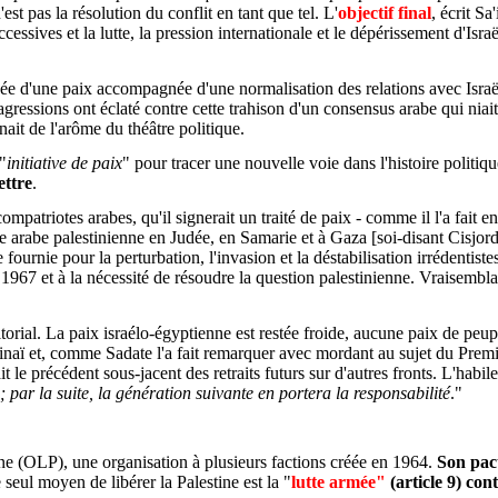
st pas la résolution du conflit en tant que tel. L'
objectif final
, écrit Sa
ssives et la lutte, la pression internationale et le dépérissement d'Israë
 l'idée d'une paix accompagnée d'une normalisation des relations avec Is
 agressions ont éclaté contre cette trahison d'un consensus arabe qui niai
ait de l'arôme du théâtre politique.
"
initiative de paix
" pour tracer une nouvelle voie dans l'histoire polit
ettre
.
mpatriotes arabes, qu'il signerait un traité de paix - comme il l'a fait e
arabe palestinienne en Judée, en Samarie et à Gaza [soi-disant Cisjordan
me fournie pour la perturbation, l'invasion et la déstabilisation irrédentis
in 1967 et à la nécessité de résoudre la question palestinienne. Vraisembl
itorial. La paix israélo-égyptienne est restée froide, aucune paix de peupl
Sinaï et, comme Sadate l'a fait remarquer avec mordant au sujet du Premie
tait le précédent sous-jacent des retraits futurs sur d'autres fronts. L'hab
; par la suite, la génération suivante en portera la responsabilité
."
tine (OLP), une organisation à plusieurs factions créée en 1964.
Son pact
 seul moyen de libérer la Palestine est la "
lutte armée"
(article 9) cont