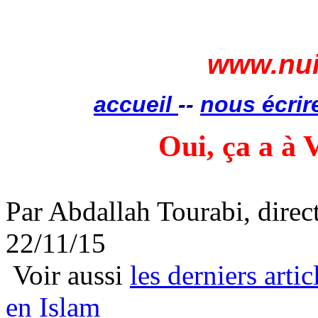
www.nui
accueil
--
nous écrir
Oui, ça a à V
Par Abdallah Tourabi, direc
22/11/15
Voir aussi
les derniers artic
en Islam