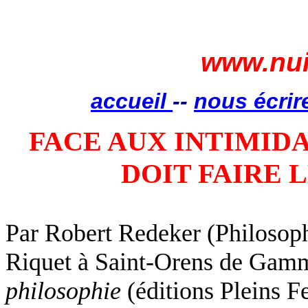
www.nui
accueil
--
nous écrir
FACE AUX INTIMIDA
DOIT FAIRE 
Par Robert
Redeker
(Philosoph
Riquet
à
Saint-Orens
de
Gamm
philosophie
(éditions Pleins F