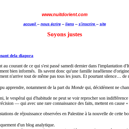
www.nuitdorient.com
accueil
--
nous écrire
--
liens
--
s'inscrire
--
site
Soyons
justes
venant dela diapora
 au courant de ce qui s'est passé samedi dernier dans l'implantation d'
I
ement bien informés.
Ils savent donc qu'une famille israélienne d'origine
ent n'arrive tout de même pas tous les jours. Et pourtant silence… de 
nt pu apprendre, notamment de la part du
Monde
qui, décidément ne chan
ni
, le vespéral qui d'habitude ne peut se voir reprocher son indifférenc
 précision — qui avec une rare connaissance des faits, mettent en cause 
estations de réjouissance observées en Palestine à la nouvelle de cette 
iquement d'un blog analytique.