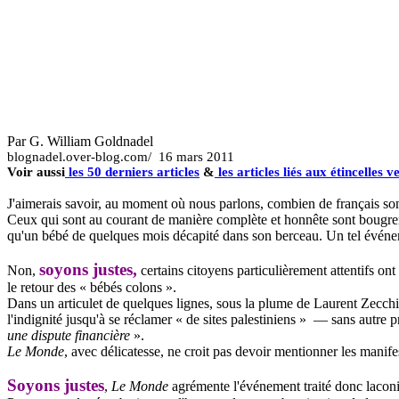
Par G. William
Goldnadel
blognadel.over-blog.com/
16 mars 2011
Voir aussi
les 50 derniers articles
&
les articles liés aux étincelles 
J'aimerais savoir, au moment où nous parlons, combien de français sont
Ceux qui sont au courant de manière complète et honnête sont bougr
qu'un bébé de quelques mois décapité dans son berceau. Un tel événem
soyons justes,
Non,
certains citoyens particulièrement attentifs o
le retour des « bébés colons ».
Dans un articulet de quelques lignes, sous la plume de Laurent
Zecchi
l'indignité jusqu'à se réclamer « de sites palestiniens » — sans autre
une dispute financière
».
Le Monde
, avec délicatesse, ne croit pas devoir mentionner les manif
Soyons justes
,
Le Monde
agrémente l'événement traité donc lacon