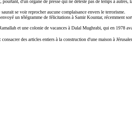
, pourtant, d'un organe de presse qui ne déteste pas de temps à autres, l
 saurait se voir reprocher aucune complaisance envers le terrorisme.
a envoyé un télégramme de félicitations à Samir
Kountar
, récemment sort
Ramallah et une colonie de vacances à
Dalal
Mughrabi
, qui en 1978 ava
 : consacrer des articles entiers à la construction d'une maison à Jérusale