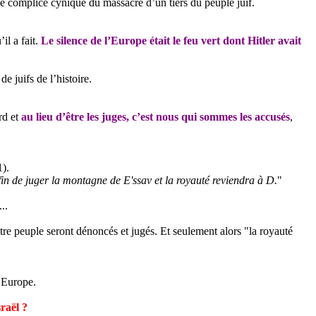
 le complice cynique du massacre d’un tiers du peuple juif.
il a fait.
Le silence de l’Europe était le feu vert dont Hitler avait
e juifs de l’histoire.
rd et
au lieu d’être les juges, c’est nous qui sommes les accusés
,
1).
in de juger la montagne de
E'ssav
et la royauté reviendra à D.
"
..
tre peuple seront dénoncés et jugés. Et seulement alors "la royauté
l’Europe.
raël ?