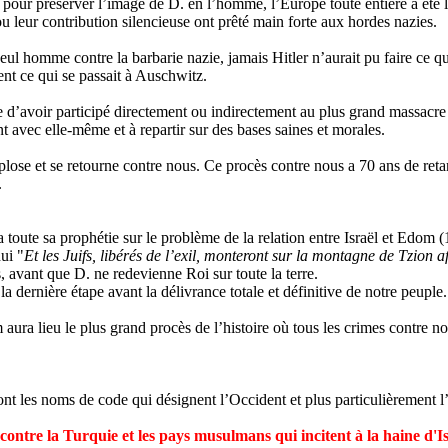
us pour préserver l’image de D. en l’homme, l’Europe toute entière a été
ou leur contribution silencieuse ont prêté main forte aux hordes nazies.
 homme contre la barbarie nazie, jamais Hitler n’aurait pu faire ce qu’
nt ce qui se passait à Auschwitz
.
e d’avoir participé directement ou indirectement au plus grand massacre d
nt avec elle-même et à repartir sur des bases saines et morales.
lose et se retourne contre nous. Ce procès contre nous a 70 ans de reta
.
a toute sa prophétie sur le problème de la relation entre Israël et Edom (
ui "
Et les Juifs, libérés de l’exil, monteront sur la montagne de
Tzion
af
, avant que D. ne redevienne Roi sur toute la terre.
a dernière étape avant la délivrance totale et définitive de notre peuple..
ra lieu le plus grand procès de l’histoire où tous les crimes contre no
ont les noms de code qui désignent l’Occident et plus particulièrement 
ontre la Turquie et les pays musulmans qui incitent à la haine d'Is