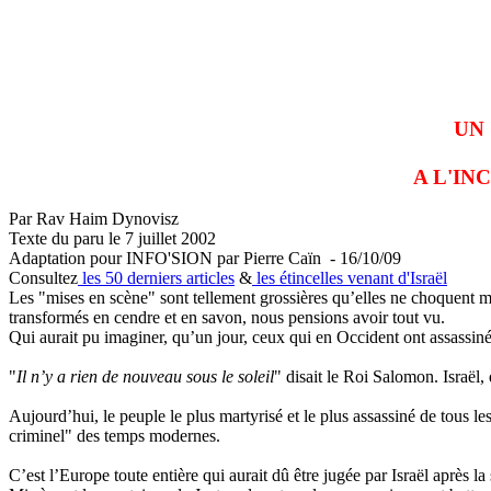
UN
A L'IN
Par
Rav
Haim
Dynovisz
Texte du paru le 7 juillet 2002
Adaptation pour INFO'SION par Pierre Caïn - 16/10/09
Consultez
les 50 derniers articles
&
les étincelles venant d'Israël
Les "mises en scène" sont tellement grossières qu’elles ne choquent mêm
transformés en cendre et en savon, nous pensions avoir tout vu.
Qui aurait pu imaginer, qu’un jour, ceux qui en Occident ont assassiné
"
Il n’y a rien de nouveau sous le soleil
" disait le Roi Salomon. Israël,
Aujourd’hui, le peuple le plus martyrisé et le plus assassiné de tous le
criminel" des temps modernes.
C’est l’Europe toute entière qui aurait dû être jugée par Israël après la