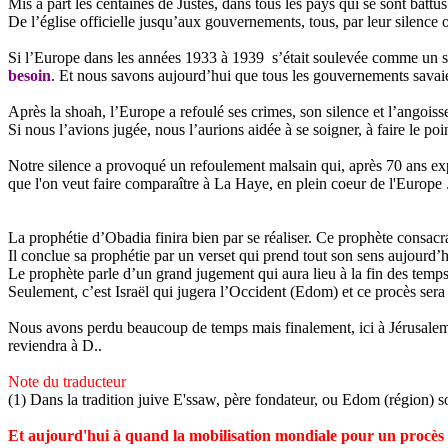
Mis à part les centaines de Justes, dans tous les pays qui se sont batt
De l’église officielle jusqu’aux gouvernements, tous, par leur silence 
Si l’Europe dans les années 1933 à 1939 s’était soulevée comme un seul
besoin
. Et nous savons aujourd’hui que tous les gouvernements savaie
Après la shoah, l’Europe a refoulé ses crimes, son silence et l’angoiss
Si nous l’avions jugée, nous l’aurions aidée à se soigner, à faire le poi
Notre silence a provoqué un refoulement malsain qui, après 70 ans exp
que l'on veut faire comparaître à La Haye, en plein
coeur
de
l'Europe 
La prophétie d’
Obadia
finira bien par se réaliser. Ce prophète consacr
Il conclue sa prophétie par un verset qui prend tout son sens aujourd’h
Le prophète parle d’un grand jugement qui aura lieu à la fin des temps
Seulement, c’est Israël qui jugera l’Occident (Edom) et ce procès sera l
Nous avons perdu beaucoup de temps mais finalement, ici à Jérusalem au
reviendra à D
..
Note du traducteur
(1) Dans la tradition juive
E'ssaw
, père fondateur, ou Edom (région) s
Et aujourd'hui
à quand la mobilisation mondiale pour un procès c