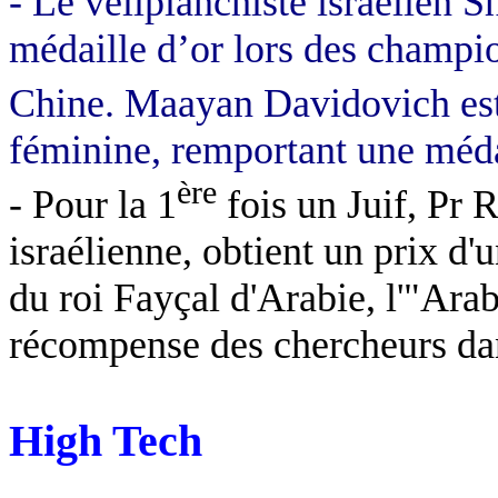
-
Le véliplanchiste israélien 
médaille d’or lors des champ
Chine. Maayan Davidovich est
féminine, remportant une méda
ère
- Pour la 1
fois un Juif, Pr 
israélienne, obtient un prix d
du roi Fayçal d'Arabie, l'"Ara
récompense des chercheurs dans
High Tech