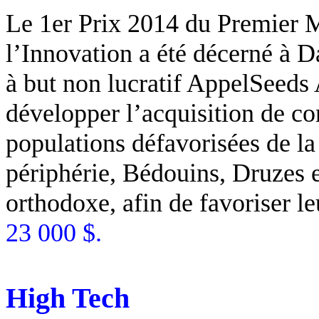
Le 1er Prix 2014 du Premier
M
l’Innovation
a
été
décerné
à
D
à but non
lucratif
AppelSeeds
développer
l’acquisition
de
co
populations
défavorisées
de l
périphérie
,
Bédouins
,
Druzes
e
orthodoxe
,
afin
de
favoriser
le
23 000 $.
High Tech