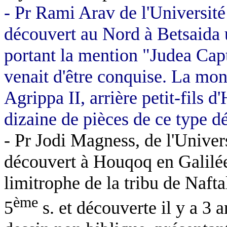
- Pr Rami
Arav
de l'Université
découvert au Nord à
Betsaida
portant la mention "
Judea
Capt
venait d'être conquise. La mon
Agrippa II, arrière petit-fils d'
dizaine de pièces de ce type dé
- Pr Jodi
Magness
, de l'Unive
découvert à
Houqoq
en Galilé
limitrophe de la tribu de
Nafta
ème
5
s. et découverte il y a 3