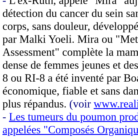
-
L'ex-Ruth, appelé "Mira" auj
détection du cancer du sein san
corps, sans douleur, développé
par
Malki
Yoeli
. Mira ou "
Met
Assessment
" complète la mamm
dense de femmes jeunes et des
8 ou RI-
8 a
été inventé par
Bo
économique, fiable et sans dan
plus répandus.
(
voir
www.real
-
Les tumeurs du poumon prod
appelées "Composés Organique