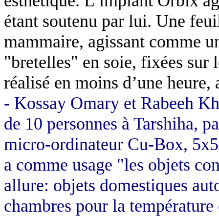
esthétique. L’implant
Orbix
ag
étant soutenu par lui. Une feuil
mammaire, agissant comme une 
"bretelles" en soie, fixées sur 
réalisé en moins d’une heure, a
-
Kossay
Omary et
Rabeeh
Kho
de 10 personnes à
Tarshiha
, p
micro-ordinateur Cu-Box, 5x5x
a comme usage "les objets con
allure: objets domestiques
aut
chambres pour la température e