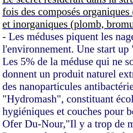
fois des composés organiques 
et inorganiques (plomb, bromur
- Les méduses piquent les nage
l'environnement. Une
start
up 
Les 5% de la méduse qui ne son
donnent un produit naturel ex
des nanoparticules antibactéri
"
Hydromash
", constituant éc
hygiéniques et couches pour b
Ofer
Du-
Nour
,"Il y a trop de