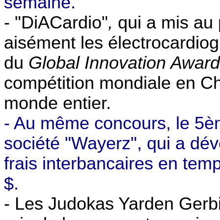
semaine.
- "
DiACardio"
,
qui a mis au 
aisément les électrocardiog
du
Global Innovation Awar
compétition mondiale en Ch
monde entier.
- Au même concours, le 5èm
société "
Wayerz"
, qui a dé
frais interbancaires en tem
$.
- Les
Judokas Yarden Gerbi