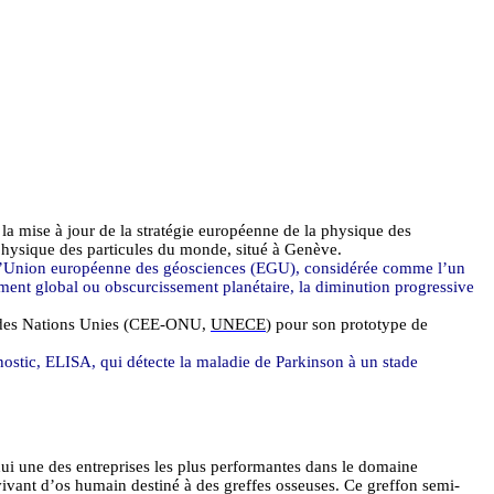
 la mise à jour de la stratégie européenne de la physique des
 physique des particules du monde, situé à Genève.
l’Union européenne des géosciences (EGU), considérée comme l’un
ment global ou obscurcissement planétaire, la diminution progressive
e des Nations Unies (CEE-ONU,
UNECE
) pour son prototype de
nostic, ELISA, qui détecte la maladie de Parkinson à un stade
hui une des entreprises les plus performantes dans le domaine
ivant d’os humain destiné à des greffes osseuses. Ce greffon semi-