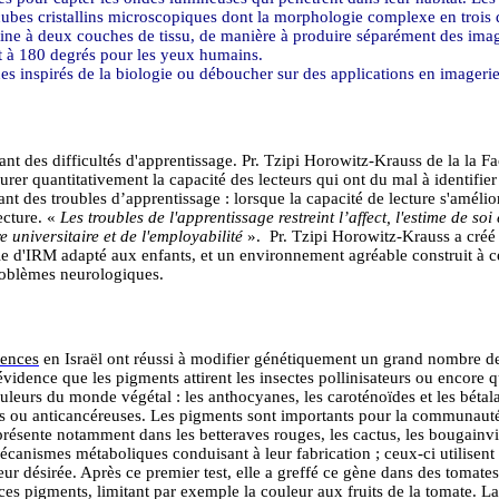
cubes cristallins microscopiques dont la morphologie complexe en trois d
tine à deux couches de tissu, de manière à produire séparément des imag
 à 180 degrés pour les yeux humains.
ues inspirés de la biologie ou déboucher sur des applications en imager
nt des difficultés d'apprentissage. Pr.
Tzipi
Horowitz-
Krauss
de la
la
Fac
rer quantitativement la capacité des lecteurs qui ont du mal à identifier
ant des troubles d’apprentissage : lorsque la capacité de lecture s'amélio
lecture. «
Les troubles de l'apprentissage restreint l’affect, l'estime de s
e universitaire et de l'employabilité
».
Pr.
Tzipi
Horowitz-
Krauss
a créé 
 d'IRM adapté aux enfants, et un environnement agréable construit à cet e
problèmes neurologiques.
iences
en Israël ont réussi à modifier génétiquement un grand nombre de 
idence que les pigments attirent les insectes pollinisateurs ou encore qu
ouleurs du monde végétal : les anthocyanes, les caroténoïdes et les
bétal
es ou anticancéreuses. Les pigments sont importants pour la communauté
présente notamment dans les betteraves rouges, les cactus, les bougainvil
mécanismes métaboliques conduisant à leur fabrication ; ceux-ci utilisen
leur désirée. Après ce premier test, elle a greffé ce gène dans des tomat
ces pigments, limitant par exemple la couleur aux fruits de la tomate. L