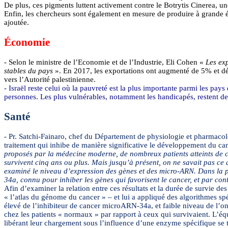
De plus, ces pigments luttent activement contre le Botrytis
Cinerea
, u
Enfin, les chercheurs sont également en mesure de produire à grande é
ajoutée.
Économie
- Selon le ministre de l’Economie et de l’Industrie, Eli Cohen «
Les ex
stables du pays
». En 2017, les exportations ont augmenté de 5% et dépa
vers l’Autorité palestinienne.
- Israël reste celui où la pauvreté est la plus importante parmi les p
personnes. Les plus vulnérables, notamment les handicapés, restent de
Santé
- Pr.
Satchi
-
Fainaro
, chef du Département de physiologie et pharmacolog
traitement qui inhibe de manière significative le développement du ca
proposés par la médecine moderne, de nombreux patients atteints de c
survivent cinq ans ou plus. Mais jusqu’à présent, on ne savait pas ce
examiné le niveau d’expression des gènes et des micro-ARN. Dans la pl
34a, connu pour inhiber les gènes qui favorisent le cancer, et par con
Afin d’examiner la relation entre ces résultats et la durée de survie des
« l’atlas du génome du cancer » – et lui a appliqué des algorithmes spé
élevé de l’inhibiteur de cancer
microARN
-34a, et faible niveau de l’
chez les patients « normaux » par rapport à ceux qui survivaient. L’
libérant leur chargement sous l’influence d’une enzyme spécifique se t