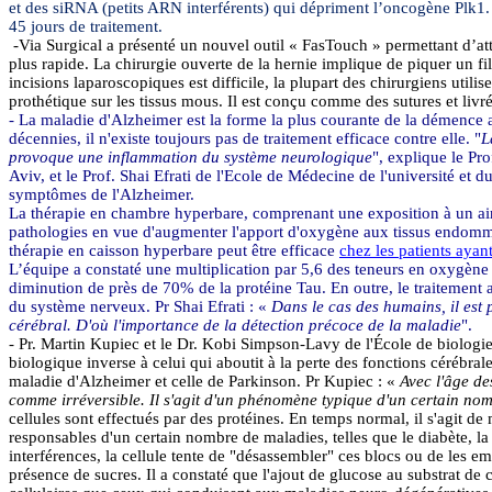
et des
siRNA
(petits ARN interférents) qui dépriment l’oncogène Plk1. 
45 jours de traitement.
-
Via
Surgical
a présenté un nouvel outil «
FasTouch
» permettant d’att
plus rapide. La chirurgie ouverte de la hernie implique de piquer un fi
incisions
laparoscopiques
est difficile, la plupart des chirurgiens util
prothétique sur les tissus mous. Il est conçu comme des sutures et liv
- La maladie d'Alzheimer est la forme la plus courante de la démence a
décennies, il n'existe toujours pas de traitement efficace contre elle
.
"
L
provoque une inflammation du système neurologique
", explique le Pro
Aviv, et le Prof.
Shai
Efrati
de l'Ecole de Médecine de l'université et d
symptômes de l'Alzheimer.
La thérapie en chambre hyperbare, comprenant une exposition à un air 
pathologies en vue d'augmenter l'apport d'oxygène aux tissus endomma
thérapie en caisson hyperbare peut être efficace
chez les patients ayan
L’équipe a
constaté une multiplication par 5,6 des teneurs en oxygèn
diminution de près de 70% de la protéine Tau. En outre, le traitement 
du système nerveux. Pr
Shai
Efrati
: «
Dans le cas des humains, il est 
cérébral. D'où l'importance de la détection précoce de la maladie
".
- Pr. Martin
Kupiec
et le Dr.
Kobi
Simpson-
Lavy
de l'École de biologie
biologique inverse à celui qui aboutit à la perte des fonctions cérébral
maladie d'Alzheimer et celle de Parkinson. Pr
Kupiec
: «
Avec l'âge de
comme irréversible. Il s'agit d'un phénomène typique d'un certain nom
cellules sont effectués par des protéines. En temps normal, il s'agit de 
responsables d'un certain nombre de maladies, telles que le diabète, l
interférences, la cellule tente de "désassembler" ces blocs ou de les e
présence de sucres. Il a constaté que l'ajout de glucose au substrat