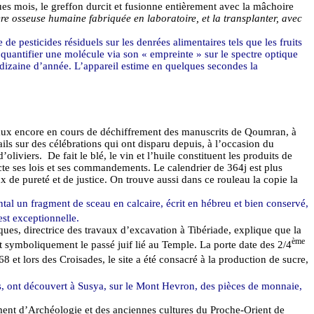
lques mois, le greffon durcit et fusionne entièrement avec la mâchoire
re osseuse humaine fabriquée en laboratoire, et la transplanter, avec
de pesticides résiduels sur les denrées alimentaires tels que les fruits
 quantifier une molécule via son « empreinte » sur le spectre optique
 dizaine d’année. L’appareil estime en quelques secondes la
leaux encore en cours de déchiffrement des manuscrits de
Qoumran
, à
ils sur des célébrations qui ont disparu depuis, à l’occasion du
oliviers. De fait le blé, le vin et l’huile constituent les produits de
ecte ses lois et ses commandements. Le calendrier de 364j est plus
ux de pureté et de justice. On trouve aussi dans ce rouleau la copie la
al un fragment de sceau en calcaire, écrit en hébreu et bien conservé,
est exceptionnelle.
ques, directrice des travaux d’excavation à Tibériade, explique que la
ème
t symboliquement le passé juif lié au Temple. La porte date des 2/4
 et lors des Croisades, le site a été consacré à la production de sucre,
s
, ont découvert à
Susya
, sur le Mont
Hevron
, des pièces de monnaie,
nt d’Archéologie et des anciennes cultures du Proche-Orient de