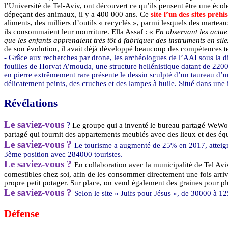
l’Université de Tel-Aviv, ont découvert ce qu’ils pensent être une éco
dépeçant des animaux, il y a 400 000 ans.
Ce
site
l’un des sites préhi
aliments, des milliers d’outils « recyclés », parmi lesquels des marteau
ils consommaient leur nourriture. Ella
Assaf
: «
En observant les actuel
que les enfants apprenaient très tôt à fabriquer des instruments en sil
de son évolution, il avait déjà développé beaucoup des compétences te
- Grâce aux recherches par drone, les archéologues de l’AAI sous la d
fouilles de
Horvat
A’mouda
, une structure hellénistique datant de 220
en pierre extrêmement rare présente le dessin sculpté d’un taureau d’u
délicatement peints, des cruches et des lampes à huile. Situé dans une
Révélations
Le saviez-vous
?
Le groupe qui a inventé le bureau partagé
WeWo
partagé qui fournit des appartements meublés avec des lieux et des 
Le saviez-vous ?
Le tourisme a augmenté de 25% en 2017, atteigna
3ème position avec 284000 touristes.
Le saviez-vous ?
En collaboration avec la municipalité de Tel
Avi
comestibles chez soi, afin de les consommer directement une fois arri
propre petit potager. Sur place, on vend également des graines pour plu
Le saviez-vous ?
Selon le site « Juifs pour Jésus », de 30000 à 1
Défense