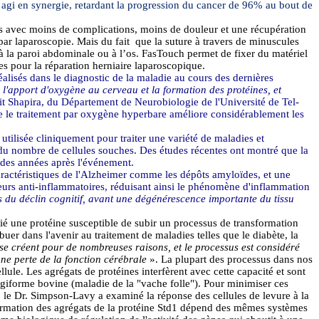
 agi en synergie, retardant la progression du cancer de 96% au bout de
nies avec moins de complications, moins de douleur et une récupération
 par laparoscopie. Mais du fait
que la suture à travers de minuscules
e à la paroi abdominale ou à l’os.
FasTouch
permet de fixer du matériel
es pour la réparation herniaire
laparoscopique
.
alisés dans le diagnostic de la maladie au cours des dernières
l'apport d'oxygène au cerveau et la formation des protéines, et
it
Shapira
, du Département de Neurobiologie de l'Université de Tel-
e le traitement par oxygène hyperbare améliore considérablement les
ilisée cliniquement pour traiter une variété de maladies et
du nombre de cellules souches. Des études récentes ont montré que la
des années après l'événement.
ractéristiques de l'Alzheimer comme les dépôts amyloïdes, et une
teurs anti-inflammatoires, réduisant ainsi le phénomène d'inflammation
es du déclin cognitif, avant une dégénérescence importante du tissu
fié une protéine susceptible de subir un processus de transformation
uer dans l'avenir au traitement de maladies telles que le diabète, la
 se créent pour de nombreuses raisons, et le processus est considéré
ne perte de la fonction cérébrale
». La plupart des processus dans nos
llule. Les agrégats de protéines interfèrent avec cette capacité et sont
ngiforme bovine (maladie de la "vache folle"). Pour minimiser ces
, le Dr. Simpson-
Lavy
a examiné la réponse des cellules de levure à la
formation des agrégats de la protéine Std1 dépend des mêmes systèmes