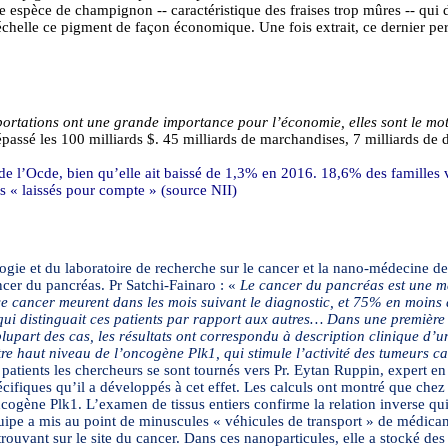
ne espèce de champignon -- caractéristique des fraises trop mûres -- qui
chelle ce pigment de façon économique. Une fois extrait, ce dernier pe
portations ont une grande importance pour l’économie, elles sont le mo
ssé les 100 milliards $. 45 milliards de marchandises, 7 milliards de dia
ays de l’Ocde, bien qu’elle ait baissé de 1,3% en 2016. 18,6% des famil
s « laissés pour compte » (source NII)
ie et du laboratoire de recherche sur le cancer et la nano-médecine de 
ncer du pancréas. Pr
Satchi
-
Fainaro
: «
Le cancer du pancréas est une ma
e cancer meurent dans les mois suivant le diagnostic, et 75% en moins
 qui distinguait ces patients par rapport aux autres… Dans une première 
upart des cas, les résultats ont correspondu à description clinique d’
tre haut niveau de l’oncogène Plk1, qui stimule l’activité des tumeurs c
 patients les chercheurs se sont tournés vers Pr.
Eytan
Ruppin
, expert e
cifiques qu’il a développés à cet effet. Les calculs ont montré que chez 
oncogène Plk1. L’examen de tissus entiers confirme la relation inverse q
équipe a mis au point de minuscules « véhicules de transport » de médic
rouvant sur le site du cancer. Dans ces nanoparticules, elle a stocké de