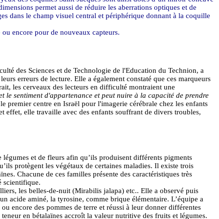
imensions permet aussi de réduire les aberrations optiques et de
es dans le champ visuel central et périphérique donnant à la coquille
ie ou encore pour de nouveaux capteurs.
ulté des Sciences et de Technologie de l'Education du
Technion
,
a
 leurs erreurs de lecture. Elle a également constaté que ces marqueurs
rait, les cerveaux des lecteurs en difficulté montraient une
oi et le sentiment d'appartenance et peut nuire à la capacité de prendre
le premier centre en Israël pour l'imagerie cérébrale chez les enfants
ffet, elle travaille avec des enfants souffrant de divers troubles,
légumes et de fleurs afin qu’ils produisent différents pigments
’ils protègent les végétaux de certaines maladies. Il existe trois
aïnes
. Chacune de ces familles présente des caractéristiques très
 scientifique.
liers, les
belles-de-nuit
(Mirabilis
jalapa
) etc
..
Elle a observé puis
t un acide aminé, la tyrosine, comme brique élémentaire. L’équipe a
es ou encore des pommes de terre et réussi à leur donner différentes
a teneur en
bétalaïnes
accroît la valeur nutritive des fruits et légumes.