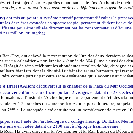
rnés, et il est injecté sur les parties manquantes de l’os. Au bout de que
u monde, on va pouvoir reconstituer des os déficients au moyen de matiè
ty
) ont mis au point un système portatif permettant d’évaluer la présence 
ur les dernières avancées en spectroscopie, permettant d’identifier et de
ffisante pour être utilisée directement par les consommateurs d’ici une
i par million, ou mg/kg)
n Ben-
Dov
, ont achevé la reconstitution de l’un des deux derniers rou
s sur un calendrier « non lunaire » (année de 364 j), mais aussi des déta
 Il s’agit de fêtes célébrant les abondantes récoltes de blé, de vigne et d’
meilleurs bienfaits dont la divinité fait bénéficier une humanité qui resp
considéré comme parfait par cette secte essénienne qui s’adonnait aux idéa
s d’Israël (AAI
)ont
découvert sur le chantier de la
Plaza
du Mur Occident
couverte d’un sceau officiel portant 2 visages et datant de 27 siècles 
 Jérusalem, à l’Institut d’Archéologie et au Département d’études islami
chandelier à 7 branches ou «
ménorah
» est une porte funéraire, rappelan
ème
e au 7
s. La mosquée a été
détruite
par un tremblement de terre en 1068
quipe, avec l’aide de l’archéologue du collège Herzog, Dr. Itzhak
Meitli
nauté juive en Judée datant de 2100 ans, à l’époque hasmonéenne.
de Rosh
Ha’ayin
, dirigé par Pr
Avi
Gopher et Pr
Ran
Barkai
du Départeme