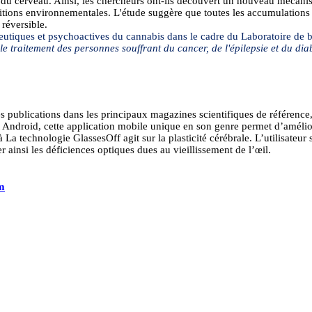
 du cerveau. Ainsi, les chercheurs ont-ils découvert un nouveau mécanism
itions environnementales. L'étude suggère que toutes les accumulations
 réversible.
peutiques et
psychoactives
du cannabis dans le cadre du Laboratoire de b
 le traitement des personnes souffrant du cancer, de l'épilepsie et du di
 publications dans les principaux magazines scientifiques de référence,
t
Android
, cette application mobile unique en son genre permet d’améliore
 à La technologie
GlassesOff
agit sur la plasticité cérébrale. L’utilisateu
r ainsi les déficiences optiques dues au vieillissement de l’œil.
m