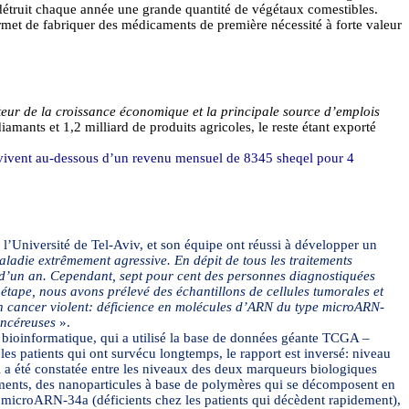
 détruit chaque année une grande quantité de végétaux comestibles.
rmet de fabriquer des médicaments de première nécessité à forte valeur
teur de la croissance économique et la principale source d’emplois
mants et 1,2 milliard de produits agricoles, le reste étant exporté
les vivent au-dessous d’un revenu mensuel de 8345
sheqel
pour 4
l’Université de Tel-Aviv, et son équipe ont réussi à développer un
ladie extrêmement agressive. En dépit de tous les traitements
 d’un an. Cependant, sept pour cent des personnes diagnostiquées
étape, nous avons prélevé des échantillons de cellules tumorales et
un cancer violent: déficience en molécules d’ARN du type
microARN
-
ancéreuses
».
n bioinformatique, qui a utilisé la base de données géante TCGA –
les patients qui ont survécu longtemps, le rapport est inversé: niveau
ui a été constatée entre les niveaux des deux marqueurs biologiques
aments, des nanoparticules à base de polymères qui se décomposent en
s
microARN
-34a (déficients chez les patients qui décèdent rapidement),