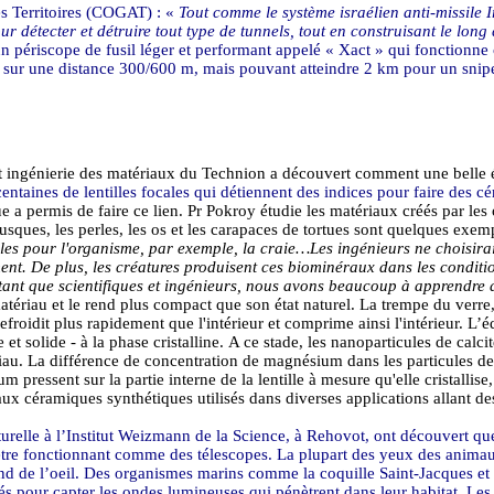
es Territoires (COGAT) : «
Tout comme le système israélien anti-missile
I
tecter et détruire tout type de tunnels, tout en construisant le long 
n périscope de fusil léger et performant appelé «
Xact
» qui fonctionn
té sur une distance 300/600 m, mais pouvant atteindre 2 km pour un sniper
 ingénierie des matériaux du
Technion
a
découvert comment une belle ét
centaines de lentilles focales qui détiennent des indices pour faire des 
e a permis de faire ce lien. Pr
Pokroy
étudie les matériaux créés par les
lusques, les perles, les os et les carapaces de tortues sont quelques ex
ibles pour l'organisme, par exemple, la craie…Les ingénieurs ne choisir
cement. De plus, les créatures produisent ces biominéraux dans les conditi
n tant que scientifiques et ingénieurs, nous avons beaucoup à apprendre 
ériau et le rend plus compact que son état naturel. La trempe du verre, 
efroidit plus rapidement que l'intérieur et comprime ainsi l'intérieur. L’
e et solide - à la phase cristalline. A ce stade, les nanoparticules de cal
iau. La différence de concentration de magnésium dans les particules de 
pressent sur la partie interne de la lentille à mesure qu'elle cristallise,
ux céramiques synthétiques utilisés dans diverses applications allant d
urelle à l’Institut Weizmann de la Science, à Rehovot, ont découvert que
 fonctionnant comme des télescopes. La plupart des yeux des animaux, on
nd de l’
oeil
. Des organismes marins comme la coquille Saint-Jacques et
s pour capter les ondes lumineuses qui pénètrent dans leur habitat. Les