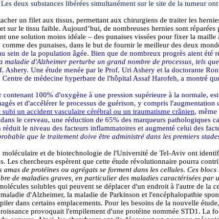
Les deux substances libérées simultanément sur le site de la tumeur ont
acher un filet aux tissus, permettant aux chirurgiens de traiter les her
let sur le tissu faible. Aujourd’hui, de nombreuses hernies sont réparées
isent une solution moins idéale – des punaises vissées pour fixer la maill
ré comme des punaises, dans le but de fournir le meilleur des deux mond
u sein de la population âgée. Bien que de nombreux progrès aient été ré
a maladie d'Alzheimer perturbe un grand nombre de processus, tels que 
f.
Ashery
. Une étude menée par le Prof. Uri
Ashery
et la doctorante
Ron
u Centre de médecine hyperbare de l'hôpital
Assaf
Harofeh
, a montré qu
contenant 100% d'oxygène à une pression supérieure à la normale, est ut
gés et d'accélérer le processus de guérison, y compris l'augmentation 
t subi un accident vasculaire cérébral ou un traumatisme crânien
, même 
e dans le cerveau, une réduction de 65% des marqueurs pathologiques ca
a réduit le niveau des facteurs inflammatoires et augmenté celui des fac
probable que le traitement doive être administré dans les premiers stad
 moléculaire et de biotechnologie de l'Université de Tel-Aviv ont identi
es. Les chercheurs espèrent que cette étude révolutionnaire pourra contrib
s amas de protéines ou agrégats se forment dans les cellules. Ces blocs
bre de maladies graves, en particulier des maladies caractérisées par u
molécules solubles qui peuvent se déplacer d'un endroit à l'autre de la ce
a maladie d'Alzheimer, la maladie de Parkinson et l'encéphalopathie spo
mpiler dans certains emplacements. Pour les besoins de la nouvelle étude
 de croissance provoquait l'empilement d'une protéine nommée STD1. La 