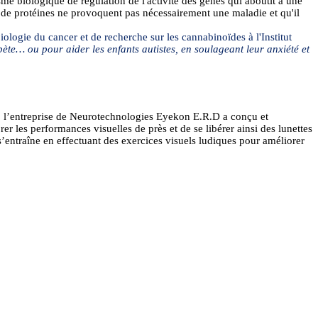
e biologique de régulation de l'activité des gènes qui aboutit à une
 de protéines ne provoquent pas nécessairement une maladie et qu'il
iologie du cancer et de recherche sur les
cannabinoïdes
à l'Institut
abète… ou pour aider les enfants autistes, en soulageant leur anxiété et
 l’entreprise de
Neurotechnologies
Eyekon
E.R.D a conçu et
r les performances visuelles de près et de se libérer ainsi des lunettes
r s’entraîne en effectuant des exercices visuels ludiques pour améliorer