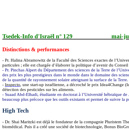
Tsedek
-Info d'Israël n° 129
mai-ju
Distinctions & performances
- Pr.
Halina
Abramowitz
de la Faculté des Sciences exactes de l’Univer
particules ; elle est chargée d’élaborer la politique d’avenir du Cons
- Pr.
Pinchas
Alpert
du Département des sciences de la Terre de l’Unive
des prix les plus prestigieux dans le monde dans le domaine des scien
de la quantité de rayonnement solaire atteignant la surface de la Terre.
-
Inspecto
, une start-up israélienne, a décroché le prix Idea4Chang
détection des pesticides sur les aliments.
-
Suaad
Abd
-
Elhadi
, étudiante en doctorat à l’Université hébraïque de
beaucoup plus précoce que les outils existants et permet de suivre la p
High Tech
- Dr.
Shai
Maritzki
est déjà le fondateur de la compagnie
Pluristem
The
biomédical. Puis il a créé une société de biotechnologie, Bonus
BioGr