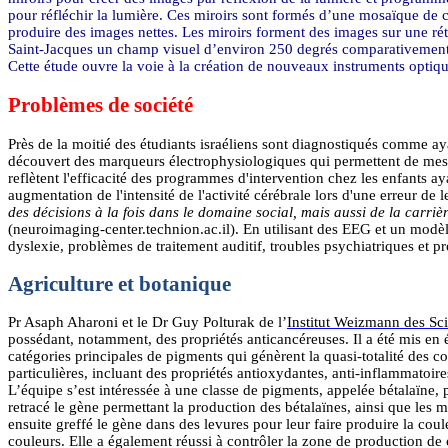
pour réfléchir la lumière. Ces miroirs sont formés d’une mosaïque de 
produire des images nettes. Les miroirs forment des images sur une ré
Saint-Jacques un champ visuel d’environ 250 degrés comparativement
Cette étude ouvre la voie à la création de nouveaux instruments optiq
Problèmes de société
Près de la moitié des étudiants israéliens sont diagnostiqués comme aya
découvert des marqueurs
électrophysiologiques
qui permettent de mesu
reflètent l'efficacité des programmes d'intervention chez les enfants ay
augmentation de l'intensité de l'activité cérébrale lors d'une erreur de 
des décisions à la fois dans le domaine social, mais aussi de la carrièr
(neuroimaging-center.technion.ac.il). En utilisant des EEG et un modèle
dyslexie, problèmes de traitement auditif, troubles psychiatriques et 
Agriculture et botanique
Pr
Asaph
Aharoni
et le Dr Guy
Polturak
de l’
Institut Weizmann des Sc
possédant, notamment, des propriétés anticancéreuses. Il a été mis en év
catégories principales de pigments qui génèrent la quasi-totalité des c
particulières, incluant des propriétés
antioxydantes
, anti-inflammatoir
L’équipe s’est intéressée à une classe de pigments, appelée
bétalaïne
, 
retracé le gène permettant la production des
bétalaïnes
, ainsi que les 
ensuite greffé le gène dans des levures pour leur faire produire la cou
couleurs. Elle a également réussi à contrôler la zone de production de 