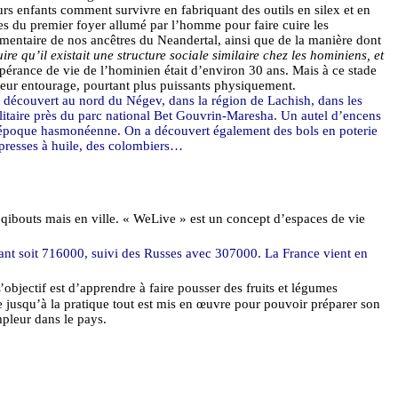
urs enfants comment survivre en fabriquant des outils en silex et en
es du premier foyer allumé par l’homme pour faire cuire les
alimentaire de nos ancêtres du Neandertal, ainsi que de la manière dont
e qu’il existait une structure sociale similaire chez les hominiens, et
pérance de vie de l’hominien était d’environ 30 ans. Mais à ce stade
leur entourage, pourtant plus puissants physiquement.
t découvert au nord du
Négev
, dans la région de
Lachish
, dans les
itaire près du parc national
Bet
Gouvrin
-
Maresha
. Un autel d’encens
à l’époque hasmonéenne. On a découvert également des bols en poterie
s presses à huile, des colombiers…
n
qibouts
mais en ville. «
WeLive
» est un concept d’espaces de vie
tant soit 716000, suivi des Russes avec 307000. La France vient en
L’objectif est d’apprendre à faire pousser des fruits et légumes
 jusqu’à la pratique tout est mis en œuvre pour pouvoir préparer son
mpleur dans le pays.