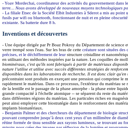
-
Yoav
Mordechai
, coordinateur des activités du gouvernement dans l
terre… Nous avons développé de nouveaux moyens technologiques pour dé
- La filiale
Etsec
de la Société
Elbit
Industries à
Sderot
a mis au point u
fusils par wifi ou
bluetooth
, fonctionnant de nuit et en pleine obscuri
existante. Sa batterie dure 8 h.
Inventions et découvertes
- Une équipe dirigée par Pr
Boaz
Pokroy
du Département de science et
verre trempé sous l'eau. Sur les bras de cette
créature sont situées des 
précises, et le déchiffrement de leur
structure cristalline et nanométriqu
en utilisant des méthodes inspirées par la nature. Les coquilles de mol
biominéraux, c'est qu'ils sont fabriqués à partir de matériaux dispon
nature l’utilise et utilise avec succès différentes stratégies de renfor
disponibles dans les laboratoires de recherche. Il est donc clair qu'e
précontraint sont produits en exerçant une pression qui comprime le mat
rapidement le matériau. Dans ce processus, l'extérieur du matériau se r
de la lentille est le passage de la phase amorphe - la phase entre liquid
grande compacité à l'échelle atomique -- se séparent du reste du matér
dans différentes régions du matériau. Les particules riches en magnésium 
peut ainsi employer cette
biostratégie
dans le renforcement des matéria
implants biomatériaux.
- Benjamin Palmer et des chercheurs du département de biologie struct
pouvant comprendre jusqu’à deux cent yeux d’un millimètre de diamètre
rétine formée de tissu sensible aux rayons lumineux, se trouvant au fo
miroirs pour créer des images par réflexion de la lumière et programmé