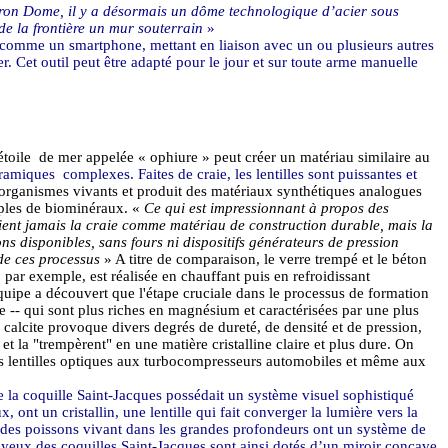
ron
Dome
, il y a désormais un dôme technologique d’acier sous
de la frontière un mur souterrain
»
e comme un
smartphone
, mettant en liaison avec un ou plusieurs autres
. Cet outil peut être adapté pour le jour et sur toute arme manuelle
oile de mer appelée « ophiure » peut créer un matériau similaire au
céramiques
complexes. Faites de craie, les lentilles sont puissantes et
 organismes vivants et produit des matériaux synthétiques analogues
emples de biominéraux. «
Ce qui est impressionnant à propos des
aient jamais la craie comme matériau de construction durable, mais la
ons disponibles, sans fours ni dispositifs générateurs de pression
de ces processus
» A titre de comparaison, le verre trempé et le béton
par exemple, est réalisée en chauffant puis en refroidissant
équipe
a
découvert que l'étape cruciale dans le processus de formation
cite -- qui sont plus riches en magnésium et caractérisées par une plus
calcite provoque divers degrés de dureté, de densité et de pression,
 et la "trempèrent" en une matière cristalline claire et plus dure. On
es lentilles optiques aux turbocompresseurs automobiles et même aux
 la coquille Saint-Jacques possédait un système visuel sophistiqué
t un cristallin, une lentille qui fait converger la lumière vers la
 des poissons vivant dans les grandes profondeurs ont un système de
 yeux des coquilles Saint-Jacques sont ainsi dotés d’un miroir concave