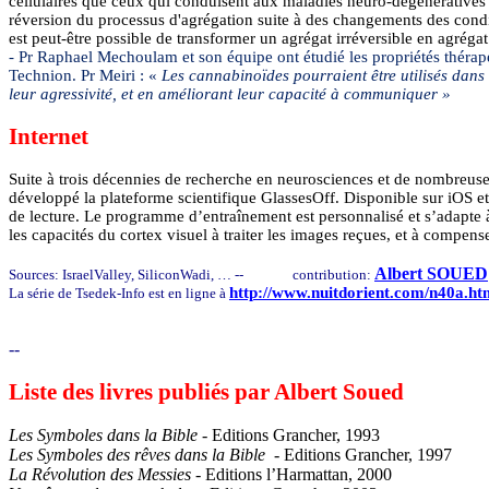
cellulaires que ceux qui conduisent aux maladies
neuro
-dégénératives
réversion du processus d'agrégation suite à des changements des cond
est peut-être possible de transformer un agrégat irréversible en agrégat
-
Pr Raphael
Mechoulam
et son équipe ont étudié les propriétés théra
Technion
. Pr
Meiri
: «
Les
cannabinoïdes
pourraient être utilisés dans
leur agressivité, et en améliorant leur capacité à communiquer »
Internet
Suite à trois décennies de recherche en neurosciences et de nombreuses
développé la plateforme scientifique
GlassesOff
. Disponible sur
iOS
e
de lecture. Le programme d’entraînement est personnalisé et s’adapte
les capacités du cortex visuel à traiter les images reçues, et à compense
Albert SOUED
Sources:
IsraelValley
,
SiliconWadi
, … --
contribution:
http://www.nuitdorient.com/n40a.ht
La série de
Tsedek
-Info est en ligne à
--
Liste des livres publiés par Albert Soued
Les Symboles dans la Bible
- Editions Grancher, 1993
Les Symboles des rêves dans la Bible
- Editions Grancher, 1997
La Révolution des Messies
- Editions l’Harmattan, 2000