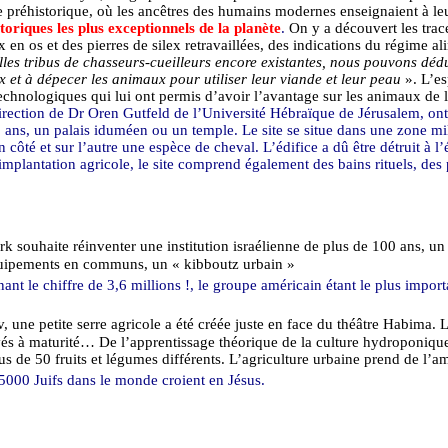
le préhistorique, où les ancêtres des humains modernes enseignaient à le
storiques les plus exceptionnels de la planète
.
On y
a
découvert les trac
x en os et des pierres de silex retravaillées, des indications du régime 
les tribus de chasseurs-cueilleurs encore existantes, nous pouvons déduir
ex et à dépecer les animaux pour utiliser leur viande et leur peau
». L’es
chnologiques qui lui ont permis d’avoir l’avantage sur les animaux de 
irection de Dr
Oren
Gutfeld
de l’Université Hébraïque de Jérusalem, on
0 ans, un palais
iduméen
ou un temple. Le site se situe dans une zone mil
n côté et sur l’autre une espèce de cheval. L’édifice a dû être détruit 
 implantation agricole, le site comprend également des bains rituels, de
rk
souhaite réinventer une institution israélienne de plus de 100 ans, u
équipements en communs, un « kibboutz urbain »
nt le chiffre de 3,6 millions !, le groupe américain étant le plus impor
v
, une petite serre agricole a été créée juste en face du théâtre
Habima
. 
vés à maturité… De l’apprentissage théorique de la culture hydroponique
s de 50 fruits et légumes différents. L’agriculture urbaine prend de l’a
25000 Juifs dans le monde croient en Jésus.