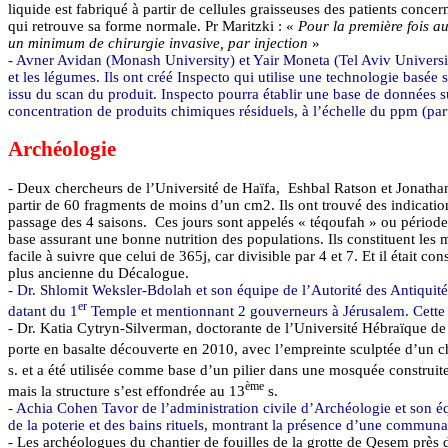
liquide est fabriqué à partir de cellules graisseuses des patients conce
qui retrouve sa forme normale. Pr
Maritzki
: «
Pour la première fois a
un minimum de chirurgie invasive, par injection
»
- Avner
Avidan
(
Monash
University
) et
Yair
Moneta
(Tel
Aviv
Universi
et les légumes. Ils ont créé
Inspecto
qui utilise une technologie basée s
issu du scan du produit.
Inspecto
pourra établir une base de données su
concentration de produits chimiques résiduels, à l’échelle
du
ppm (part
Archéologie
- Deux chercheurs de l’Université de Haïfa,
Eshbal
Ratson
et Jonatha
partir de 60 fragments de moins d’un cm2. Ils ont trouvé des indication
passage des 4 saisons.
Ces jours sont appelés «
téqoufah
» ou périodes.
base assurant une bonne nutrition des populations. Ils constituent les 
facile à suivre que celui de 365j, car divisible par 4 et 7. Et il était 
plus ancienne du Décalogue.
- Dr.
Shlomit
Weksler
-
Bdolah
et son équipe de l’Autorité des Antiquité
er
datant du 1
Temple et mentionnant 2 gouverneurs à Jérusalem. Cette dé
- Dr. Katia
Cytryn
-
Silverman
, doctorante de l’Université Hébraïque de
porte en basalte découverte en 2010, avec l’empreinte sculptée d’un 
s. et a été utilisée comme base d’un pilier dans une mosquée construit
ème
mais la structure s’est effondrée au 13
s.
-
Achia
Cohen
Tavor
de l’administration civile d’Archéologie et son é
de la poterie et des bains rituels, montrant la présence d’une commu
- Les archéologues du chantier de fouilles de la grotte de
Qesem
près 