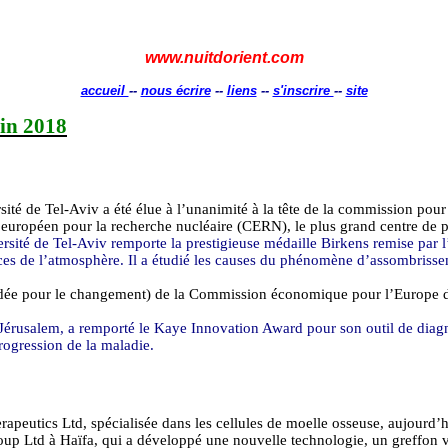
www.nuitdorient.com
accueil
--
nous écrire
--
liens
--
s'inscrire
--
site
in
2018
sité de Tel-Aviv a été élue à l’unanimité à la tête de la commission pour
eil européen pour la recherche nucléaire (CERN), le plus grand centre de
rsité de Tel-Aviv remporte la prestigieuse médaille
Birkens
remise par 
ces de l’atmosphère. Il a étudié les causes du phénomène d’assombrisse
e (Idée pour le changement) de la Commission économique pour l’Europ
 Jérusalem, a remporté le
Kaye
Innovation
Award
pour son outil de diag
rogression de la maladie.
rapeutics
Ltd, spécialisée dans les cellules de moelle osseuse, aujourd’
oup
Ltd à Haïfa, qui a développé une nouvelle technologie, un greffon v