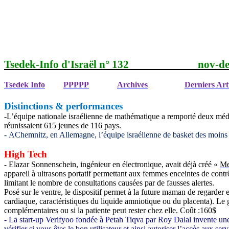
Tsedek-Info d'Israël n° 132
nov-de
Tsedek Info
PPPPP
Archives
Derniers Art
Distinctions & performances
-L’équipe nationale israélienne de mathématique a remporté deux méda
réunissaient 615 jeunes de 116 pays.
-
AChemnitz, en Allemagne, l’équipe israélienne de basket des moins
High Tech
Elazar Sonnenschein, ingénieur en électronique, avait déjà créé «
Me
-
appareil à ultrasons portatif permettant aux
femmes
enceintes de contr
limitant le nombre de consultations causées par de fausses alertes.
Posé sur le ventre, le dispositif permet à la future maman de regarde
cardiaque, caractéristiques du liquide amniotique ou du placenta). Le g
complémentaires ou si la patiente peut rester chez elle. Coût
:160
$
- La start-up Verifyoo fondée à Petah Tiqva par Roy Dalal invente une 
vérifier si vous êtes le bon utilisateur et ainsi autoriser l’accès aux 