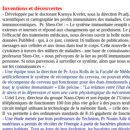
Inventions et découvertes
-
Développée par
le doctorant Ksenya Kveler, sous la direction Pr.ad
scientifiques et cartographie les profils immunitaires des maladies. Ce
immunocentriques. Pr.
Shen-Orr : « Le système immunitaire remplit une
externes et internes et répond aux changements qui se produisent. Le p
l'efficacité des traitements médicaux, nous devons ouvrir la boîte 
données PubMed - qui, à ce jour, contient 16 millions de publications.
messages aux cellules et aux tissus dans tout le corps. Cette nouvelle
cytokines à travers des milliers de maladies - une base de connaissanc
professeur Shen-Orr, « nous prévoyons de la lier au profil immunitair
personne. Si nous parvenons à surveiller ce système, alors que nous su
sur les connaissances ».
- Une équipe sous la direction de Pr Asya Rolls de la Faculté de Mé
artificiellement le système de récompense du cerveau, on pouvait rédu
de récompense du cerveau qui fonctionne pour des états émotionnels pos
tour, le système immunitaire
» Elle précise : "
La relation entre l'état
le stress et la dépression et sans une carte physiologique du mécanism
- Uriel Levy, directeur du groupe Nano-Opto et son équipe de l’Unive
téléphoniques de fonctionner 100 fois plus vite grâce à des puces ter
circuit intégré utilisant la technologie de la mémoire flash, -- celle d
Il
va permette à des ordinateurs standards de 8-16 gigahertz de fonction
- Une étude menée par trois professeurs du Technion, Pr Noam Adir de l
matériaux a permis de récolter de l'énergie à partir de bactéries pho
autres habitats. Tout au long de leur évolution, les bactéries ont déve