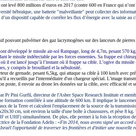
ont levé 800 millions d’euros en 2017 (contre 600 en France qui n’ont 
rsité hébraïque, une batterie "malveillante" peut collecter des informati
’un dispositif capable de corréler les flux d’énergie avec la saisie au c
f pouvant pulvériser des gaz lacrymogènes sur des lanceurs de pierres 
 ont développé le missile air-sol Rampage, long de 4,7m, pesant 570 kg, 
dant le missile indétectable par les forces ennemies. Sa frappe est chi
où il est lancé jusqu’à l’instant où il frappe sa cible. L’ogive du missi
es, y compris le brouillard et la nébulosité.
teur de grenade, pesant 6,5kg, qui attaque sa cible à 100 km/h avec pr
il a recueillis par l'intermédiaire d'un chargeur spécial. L'image transmi
 son poste, il envoie au drone les données sur la cible, avec efficacité e
Pr Pini Gurfil, directeur de l'Asher Space Research Institute et membre
ne formation contrôlée
à une altitude de 600 km.
Il implique
le lancemen
ux de la Terre et calculent l'emplacement de la source de la transmissio
x20x30 cm, soit environ la taille d'une boîte à chaussures, et pèse 8 kg.
VHF et UHF) simultanément. De plus, elle permet à la fois la réception des
trice de la Fondation Adelis
:
«
Fin 2014, nous avons signé un accord a
raël l'opportunité de traverser les frontières et d'initier une nouvelle 