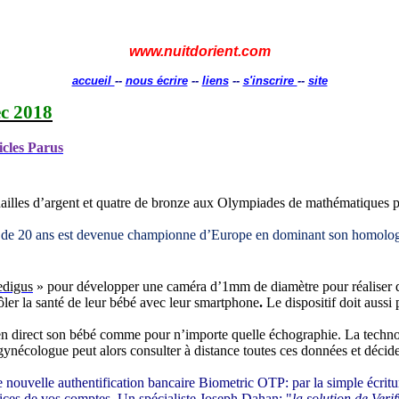
www.nuitdorient.com
accueil
--
nous écrire
--
liens
--
s'inscrire
--
site
c 2018
icles Parus
illes d’argent et quatre de bronze aux Olympiades de mathématiques po
 de 20 ans
est
devenue championne d’Europe en dominant son homologue 
digus
» pour développer
une caméra d’1mm de diamètre pour réaliser d
ôler la santé de leur bébé avec leur smartphone
.
Le dispositif doit auss
r en direct son bébé comme pour n’importe quelle échographie. La techno
ynécologue peut alors consulter à distance toutes ces données et décider 
nouvelle authentification bancaire Biometric OTP: par la simple écriture
services de vos comptes. Un spécialiste Joseph Dahan: "
la solution de Veri