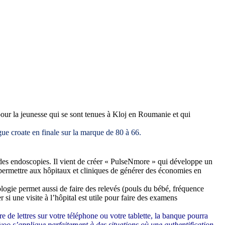
ur la jeunesse qui se sont tenues à Kloj en Roumanie et qui
croate en finale sur la marque de 80 à 66.
es endoscopies. Il vient de créer «
PulseNmore » qui développe un
i permettre aux hôpitaux et cliniques de générer des économies en
logie permet aussi de faire des relevés (pouls du bébé, fréquence
si une visite à l’hôpital est utile pour faire des examens
 de lettres sur votre téléphone ou votre tablette, la banque pourra
fyoo s’applique parfaitement à des situations où une authentification