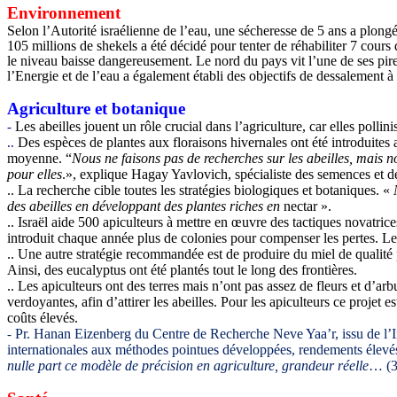
Environnement
Selon l’Autorité israélienne de l’eau, une sécheresse de 5 ans a plon
105 millions de shekels a été décidé pour tenter de réhabiliter 7 cours d
le niveau baisse dangereusement. Le nord du pays vit l’une de ses pire
l’Energie et de l’eau a également établi des objectifs de dessalement 
Agriculture et botanique
Les abeilles jouent un rôle crucial dans l’agriculture, car elles pollin
-
Des espèces de plantes aux floraisons hivernales ont été introduites a
..
moyenne. “
Nous ne faisons pas de recherches sur les abeilles, mais no
pour elles
.», explique Hagay Yavlovich, spécialiste des semences et d
.. La recherche cible toutes les stratégies biologiques et botaniques. «
des abeilles en développant des plantes riches en
nectar ».
.. Israël aide 500 apiculteurs à mettre en œuvre des tactiques novatri
introduit chaque année plus de colonies pour compenser les pertes. Le 
.. Une autre stratégie recommandée est de produire du miel de qualité 
Ainsi, des eucalyptus ont été plantés tout le long des frontières.
.. Les apiculteurs ont des terres mais n’ont pas assez de fleurs et d’ar
verdoyantes, afin d’attirer les abeilles. Pour les apiculteurs ce projet
coûts élevés.
Pr. Hanan Eizenberg du Centre de Recherche Neve Yaa’r, issu de l’Inst
-
internationales aux méthodes pointues développées, rendements élevés 
nulle part ce modèle de précision en agriculture, grandeur réelle
… (3