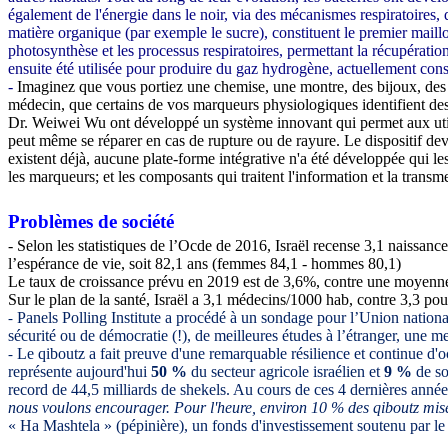
également de l'énergie dans le noir, via des mécanismes respiratoires
matière organique (par exemple le sucre), constituent le premier maill
photosynthèse et les processus respiratoires, permettant la récupération 
ensuite été utilisée pour produire du gaz hydrogène, actuellement cons
-
Imaginez que vous portiez une chemise, une montre, des bijoux, des c
médecin, que certains de vos marqueurs physiologiques identifient d
Dr. Weiwei Wu ont développé un système innovant qui permet aux utilisat
peut même se réparer en cas de rupture ou de rayure. Le dispositif dev
existent déjà, aucune plate-forme intégrative n'a été développée qui l
les marqueurs; et les composants qui traitent l'information et la transm
Problèmes de société
- Selon les statistiques de l’Ocde de 2016, Israël recense 3,1 naissance
l’espérance de vie, soit 82,1 ans (femmes 84,1 - hommes 80,1)
Le taux de croissance prévu en 2019 est de 3,6%, contre une moyenn
Sur le plan de la santé, Israël a 3,1 médecins/1000 hab, contre 3,3 pou
Panels Polling Institute a procédé à un sondage pour l’Union national
-
sécurité ou de démocratie (!), de meilleures études à l’étranger, une me
Le qiboutz a fait preuve d'une remarquable résilience et continue d'
-
représente aujourd'hui
50 %
du secteur agricole israélien et
9 %
de so
record de 44,5 milliards de shekels. Au cours de ces 4 dernières anné
nous voulons encourager. Pour l'heure, environ 10 % des qiboutz mise
« Ha Mashtela » (pépinière), un fonds d'investissement soutenu par le 