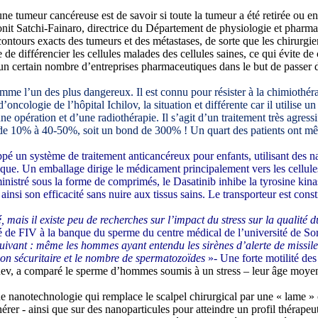
une tumeur cancéreuse est de savoir si toute la tumeur a été retirée ou en
Ronit Satchi-Fainaro, directrice du Département de physiologie et pharm
contours exacts des tumeurs et des métastases, de sorte que les chirurgie
pable de différencier les cellules malades des cellules saines, ce qui évite
 un certain nombre d’entreprises pharmaceutiques dans le but de passer d
omme l’un des plus dangereux. Il est connu pour résister à la chimiothé
ncologie de l’hôpital Ichilov, la situation et différente car il utilise 
ne opération et d’une radiothérapie. Il s’agit d’un traitement très agress
 de 10% à 40-50%, soit un bond de 300% ! Un quart des patients ont mêm
 un système de traitement anticancéreux pour enfants, utilisant des nan
ue. Un emballage dirige le médicament principalement vers les cellules
inistré sous la forme de comprimés, le Dasatinib inhibe la tyrosine kinas
ainsi son efficacité sans nuire aux tissus sains. Le transporteur est con
té, mais il existe peu de recherches sur l’impact du stress sur la qualité
ité de FIV à la banque du sperme du centre médical de l’université de S
uivant : même les hommes ayant entendu les sirènes d’alerte de missiles
ation sécuritaire et le nombre de spermatozoïdes
»- Une forte motilité de
ev, a comparé le sperme d’hommes soumis à un stress – leur âge moyen
 nanotechnologie qui remplace le scalpel chirurgical par une « lame » 
rer - ainsi que sur des nanoparticules pour atteindre un profil thérapeu