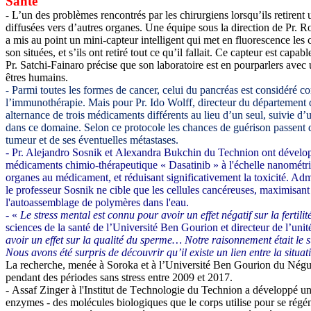
Santé
L’un des problèmes rencontrés par les chirurgiens lorsqu’ils retirent 
-
diffusées vers d’autres organes. Une équipe sous la direction de Pr. 
a mis au point un mini-capteur intelligent qui met en fluorescence les 
son situées, et s’ils ont retiré tout ce qu’il fallait. Ce capteur est ca
Pr. Satchi-Fainaro précise que son laboratoire est en pourparlers avec
êtres humains.
Parmi toutes les formes de cancer, celui du pancréas est considéré c
-
l’immunothérapie. Mais pour Pr. Ido Wolff, directeur du département d’o
alternance de trois médicaments différents au lieu d’un seul, suivie d’u
dans ce domaine. Selon ce protocole les chances de guérison passent
tumeur et de ses éventuelles métastases.
- Pr. Alejandro Sosnik et Alexandra Bukchin du Technion ont développé
médicaments chimio-thérapeutique « Dasatinib » à l'échelle nanométriq
organes au médicament, et réduisant significativement la toxicité. Adm
le professeur Sosnik ne cible que les cellules cancéreuses, maximisant 
l'autoassemblage de polymères dans l'eau.
- «
Le stress mental est connu pour avoir un effet négatif sur la fertili
sciences de la santé de l’Université Ben Gourion et directeur de l’un
avoir un effet sur la qualité du sperme… Notre raisonnement était le s
Nous avons été surpris de découvrir qu’il existe un lien entre la situ
La recherche, menée à Soroka et à l’Université Ben Gourion du Négu
pendant des périodes sans stress entre 2009 et 2017.
-
Assaf Zinger à l'Institut de
T
echnologie
du
Technion
a
développé une
enzymes - des molécules biologiques que le corps utilise pour se régéné