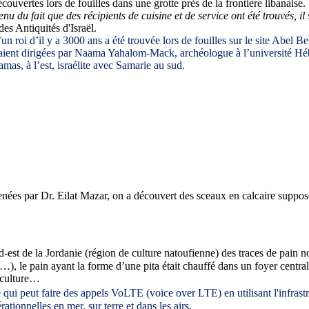
couvertes lors de fouilles dans une grotte près de la frontière libanaise. 
 tenu du fait que des récipients de cuisine et de service ont été trouvés,
es Antiquités d'Israël.
n roi d’il y a 3000 ans a été trouvée lors de fouilles sur le site Abel Be
étaient dirigées par Naama Yahalom-Mack, archéologue à l’université Héb
as, à l’est, israélite avec Samarie au sud.
menées par
Dr. Eilat Mazar, on a découvert des sceaux en calcaire suppos
est de la Jordanie (région de culture natoufienne) des traces de pain n
), le pain ayant la forme d’une pita était chauffé dans un foyer central 
riculture…
e qui peut faire des appels VoLTE (voice over LTE) en utilisant l'infras
ationnelles en mer, sur terre et dans les airs.