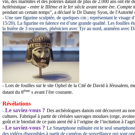
vin, des marmites et des poteries datant de plus de 2.000 ans ont été dé
hellénistique - entre le IIIème et le Ier siècle avant notre ère. Compte
pendant un certain temps", a déclaré le Dr Danny Syon, de l'Autorité d
- Une rare figurine sculptée, de quelques cm ; représentant le visage d’u
15/20). La figurine en faïence est d’une grande qualité. Les fouilles 
la lisière de 3 royaumes, phénicien avec Tyr au nord, araméen avec Dam
- Lors de fouilles sur le site Ophel de la Cité de David à Jérusalem, 
ème
datant du 8
s avant l’ère courante.
Révélations
Le saviez-vous ?
Des archéologues danois ont découvert au nord-
-
cultures. Fabriqué à partir de céréales sauvages moulues (orge, avoine…
goût et le bienfait de ce pain aient été à l’origine de l’incitation à l’ag
Le saviez-vous ?
Le Smartphone militaire
est le seul smartphon
-
des vidéos disponibles à partir de caméras de surveillance qui sont opér