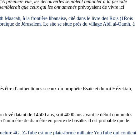
"
A première vue, les découvertes semblent remonter à la période
 il semblerait que ceux qui les ont amenés
prévoyaient de vivre ici
th Maacah, à la frontière libanaise, cité dans le livre des Rois (1Rois
raïque de Jérusalem. Le site se situe près du village Abil al-Qamh, à
és être d’authentiques sceaux du prophète Esaïe et du roi Hézekiah,
on levé datant de 14500 ans, soit 4000 ans avant le début connu des
d’un mètre de diamètre en pierre de basalte. Il est probable que le
tructure 4G. Z-Tube est une plate-forme militaire YouTube qui contient