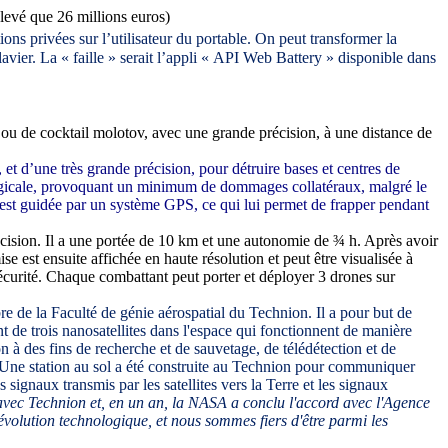
levé que 26 millions euros)
ons privées sur l’utilisateur du portable. On peut transformer la
lavier. La « faille » serait l’appli « API Web Battery » disponible dans
ou de cocktail molotov, avec une grande précision, à une distance de
et d’une très grande précision, pour détruire bases et centres de
rurgicale, provoquant un minimum de dommages collatéraux, malgré le
le est guidée par un système GPS, ce qui lui permet de frapper pendant
écision. Il a une portée de 10 km et une autonomie de ¾ h. Après avoir
se est ensuite affichée en haute résolution et peut être visualisée à
t sécurité. Chaque combattant peut porter et déployer 3 drones sur
 de la Faculté de génie aérospatial du Technion. Il a pour but de
t de trois nanosatellites dans l'espace qui fonctionnent de manière
n à des fins de recherche et de sauvetage, de télédétection et de
Une station au sol a été construite au Technion pour
communiquer
 signaux transmis par les satellites vers la Terre et les signaux
vec Technion et, en un an, la NASA a conclu l'accord avec l'Agence
révolution technologique, et nous sommes fiers d'être parmi les