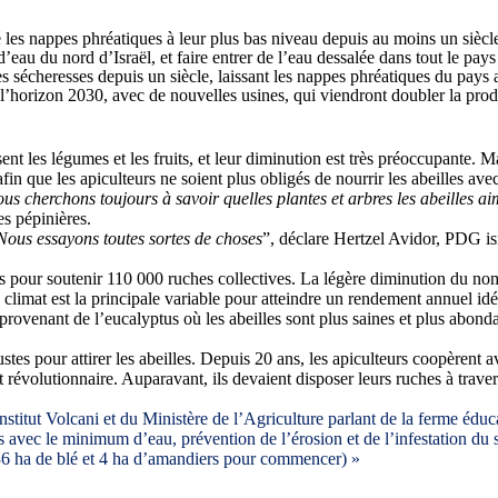
gé les nappes phréatiques à leur plus bas niveau depuis au moins un siè
’eau du nord d’Israël, et faire entrer de l’eau dessalée dans tout le pays 
s sécheresses depuis un siècle, laissant les nappes phréatiques du pays 
à l’horizon 2030, avec de nouvelles usines, qui viendront doubler la pro
isent les légumes et les fruits, et leur diminution est très préoccupante. 
fin que les apiculteurs ne soient plus obligés de nourrir les abeilles ave
us cherchons toujours à savoir quelles plantes et arbres les abeilles ai
es pépinières.
Nous essayons toutes sortes de choses
”, déclare Hertzel Avidor, PDG i
ces pour soutenir 110 000 ruches collectives. La légère diminution du n
climat est la principale variable pour atteindre un rendement annuel id
provenant de l’eucalyptus où les abeilles sont plus saines et plus abonda
bustes pour attirer les abeilles. Depuis 20 ans, les apiculteurs coopèrent
 est révolutionnaire. Auparavant, ils devaient disposer leurs ruches à tra
itut Volcani et du Ministère de l’Agriculture parlant de la ferme éducat
avec le minimum d’eau, prévention de l’érosion et de l’infestation du s
6 ha de blé et 4 ha d’amandiers pour commencer) »