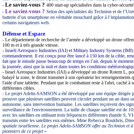
Le saviez-vous ?
-
400 start-up spécialisées dans la cyber-sécurité
Le saviez-vous ?
Selon des spécialistes du
Technion et de l’Unive
-
batterie d’un smartphone en véritable mouchard grâce à l’implantation d
certains navigateurs web.
Défense et Espace
- Le département de recherche de l’armée a développé un drone offensi
100 m et à très grande vitesse.
- Israeli Aerospace Industries (IAI) et Military Industry Systems (IMI)
commandement. Il est conçu pour être lancé à 150 km de la cible, ren
fait que le missile passe beaucoup de temps en l’air, depuis le moment 
la journée, ainsi que la nuit et dans toutes les conditions météorologiqu
- Israel Aerospace Industries (IAI) a développé un drone Rotem L, por
balayé la zone, le drone transmet à son opérateur les renseignements qu'
l'aide d'une tablette. Pendant que le combattant reste à l'abri, caché à
différentes cibles.
- Le projet Adelis-SAMSON a été développé par une équipe dirigée par 
prouver que plusieurs satellites peuvent circuler pendant un an dans u
autonome, sans intervention humaine. Les satellites reçoivent des signa
surveillance de l'environnement. La taille de chaque satellite est de 10
avec les satellites en utilisant trois fréquences différentes (bande S, 
transmis entre les satellites eux-mêmes. Mme Rebecca Boukhris, Direc
spatiale israélienne. Le projet Adelis-SAMSON offre au Technion et à Is
pionniers de ce projet
»