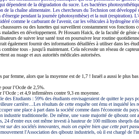
, qui dépendent de la dégradation du sucre. Les bactéries photosynthéti
on de la chaîne alimentaire. Les chercheurs du Technion ont développé u
d'énergie pendant la journée (photosynthèse) et la nuit (respiration). L'é
idéré comme le carburant de l'avenir, car les véhicules à hydrogène n'ém
haussures ou des lunettes qui surveillent constamment vos fonctions cor
es maladies en développement. Pr Hossam Haick, de la faculté de génie 
eurs de suivre leur santé tout en poursuivre leur routine quotidienne. L
rait également fournir des informations détaillées à utiliser dans les é
es combine tous - jusqu'à maintenant. Cela nécessite un réseau de capteu
ettent au nuage et aux autorités médicales autorisées.
s par femme, alors que la moyenne est de 1,7 ! Israël a aussi le plus bas
e pour l’Ocde de 2,5%.
r l’Ocde ; et 4,9 infirmières contre 9,3 en moyenne.
e des Etudiants : 59% des étudiants envisageraient de quitter le pays po
illeure carrière…Les résultats de cette enquête ont ému et inquiété les r
occuper une place à part dans la société comme dans l'économie du pays.
n industrie traditionnelle. De même, une vaste majorité de qiboutz ont
es, 24 d'entre eux ont même investi à hauteur de 100 millions sheqels d
nt sur des sociétés innovantes, mais on espère bien que cette part pas
mouvement l'Association des qiboutz industriels, où il est chargé de l'i