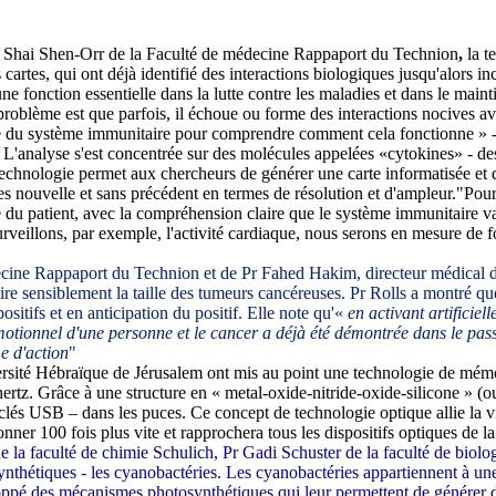
j. Shai Shen-Orr de la Faculté de médecine Rappaport du
Technion
,
la t
s cartes, qui ont déjà identifié des interactions biologiques jusqu'alors
 fonction essentielle dans la lutte contre les maladies et dans le mainti
roblème est que parfois, il échoue ou forme des interactions nocives av
noire du système immunitaire pour comprendre comment cela fonctionne 
 L'analyse s'est concentrée sur des molécules appelées «cytokines» - de
 technologie permet aux chercheurs de générer une carte informatisée et 
es nouvelle et sans précédent en termes de résolution et d'ampleur."Pour
e du patient, avec la compréhension claire que le système immunitaire v
rveillons, par exemple, l'activité cardiaque, nous serons en mesure de f
decine Rappaport du Technion et de Pr Fahed Hakim, directeur médical
ire sensiblement la taille des tumeurs cancéreuses. Pr Rolls a montré q
itifs et en anticipation du positif. Elle note qu'«
en activant artificie
 émotionnel d'une personne et le cancer a déjà été démontrée dans le pas
e d'action
"
rsité Hébraïque de Jérusalem ont mis au point une technologie de mémoi
ahertz. Grâce à une structure en « metal-oxide-nitride-oxide-silicone 
es clés USB – dans les puces. Ce concept de technologie optique allie la v
ner 100 fois plus vite et rapprochera tous les dispositifs optiques de la
a faculté de chimie Schulich, Pr Gadi Schuster de la faculté de biologi
tosynthétiques - les cyanobactéries. Les cyanobactéries appartiennent à 
loppé des mécanismes photosynthétiques qui leur permettent de générer de 