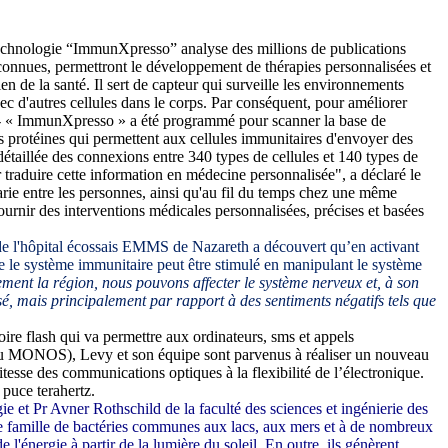
echnologie “I
mmunXpresso
”
analyse des millions de publications
 inconnues, permettront le développement de thérapies personnalisées et
en de la santé. Il sert de capteur qui surveille les environnements
ec d'autres cellules dans le corps. Par conséquent, pour améliorer
» - « ImmunXpresso » a été programmé pour scanner la base de
s protéines qui permettent aux cellules immunitaires d'envoyer des
détaillée des connexions entre 340 types de cellules et 140 types de
 traduire cette information en médecine personnalisée", a déclaré le
arie entre les personnes, ainsi qu'au fil du temps chez une même
ournir des interventions médicales personnalisées, précises et basées
 de l'hôpital écossais EMMS de Nazareth
a
découvert qu’en activant
ue le système immunitaire peut être stimulé en manipulant le système
llement la région, nous pouvons affecter le système nerveux et, à son
sé, mais principalement par rapport à des sentiments négatifs tels que
re flash qui va permettre aux ordinateurs, sms et appels
» (ou MONOS), Levy et son équipe sont parvenus à réaliser un nouveau
itesse des communications optiques à la flexibilité de l’électronique.
 puce terahertz.
e et Pr Avner Rothschild de la faculté des sciences et ingénierie des
une famille de bactéries communes aux lacs, aux mers et à de nombreux
l'énergie à partir de la lumière du soleil. En outre, ils génèrent