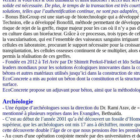
solide est nécessaire. De plus, le temps de la transaction est très co
solutions, telles que l’authentification continue, ne sont pas adaptées
Bonus BioGroup est une start-up de biotechnologie qui a développé u
-
Technion, elle a développé Bonofill, méthode permettant de développer 
risque de rejet de la greffe, risque majeur pour les cas où il n’y a pas 
en culture dans un bioréacteur. Grâce à ce processus, trois types de cel
la vascularisation, qui est l’ensemble des vaisseaux sanguins irriguant
cellules en laboratoire, procurant le support nécessaire pour la croissa
transplantation, les cellules osseuses continuent de se multiplier, alo
permis la réalisation de ces greffes.
- Fondée en 2012 à Tel Aviv par Dr Shimrit Perkol-Finkel et Ido Sella
leaders mondiaux pour les
solutions écologiques innovantes
dans
la co
bétons et autres matériaux utilisés jusqu’
ici
dans la construction de str
EcoConcrete a
mis au point un béton dont la constitution et la structu
surface.
EcoConcrete propose
un adjuvant pour béton, ainsi que la méthodolo
Archéologie
- Une équipe d’archéologues sous la direction du
Dr. Rami Arav, de «
mentionné à plusieurs reprises dans les Evangiles,
Bethsaida.
C’est au début de l’année 2001 qu’a été découvert un fossile d’Homo 
-
supérieur, que les archéologues ont mis 17 ans à déchiffrer, montre qu
cette découverte double l’âge de ce que nous pensions être les premiè
- Au cours d'une opération conjointe menée par des universitaires et 