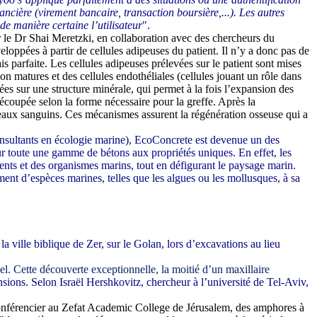
ncière (virement bancaire, transaction boursière,...). Les autres
de manière certaine l’utilisateur
".
 le Dr Shai Meretzki, en collaboration avec des chercheurs du
loppées à partir de cellules adipeuses du patient. Il n’y a donc pas de
ais parfaite. Les cellules adipeuses prélevées sur le patient sont mises
non matures et des cellules endothéliales (cellules jouant un rôle dans
ées sur une structure minérale, qui permet à la fois l’expansion des
 découpée selon la forme nécessaire pour la greffe. Après la
isseaux sanguins. Ces mécanismes assurent la régénération osseuse qui a
nsultants en écologie marine),
EcoC
oncrete
est devenue un des
ur toute une gamme de bétons aux propriétés uniques.
En effet, les
ents et des organismes marins
,
tout en défigurant le paysage marin.
ement d’espèces marines, telles que les algues ou les mollusques, à sa
la ville biblique de Zer, sur le Golan, lors d’excavations au lieu
l. Cette découverte exceptionnelle, la moitié d’un maxillaire
sions. Selon Israël Hershkovitz, chercheur à l’université de Tel-Aviv,
 conférencier au Zefat Academic College de Jérusalem, des amphores à