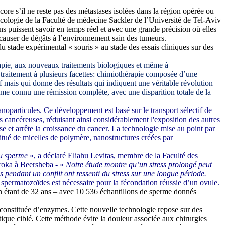
core s’il ne reste pas des métastases isolées dans la région opérée ou
acologie de la Faculté de médecine Sackler de l’Université de Tel-Aviv
ns puissent savoir en temps réel et avec une grande précision où elles
 de causer de dégâts à l’environnement sain des tumeurs.
u stade expérimental « souris » au stade des essais cliniques sur des
rapie, aux nouveaux traitements biologiques et même à
un traitement à plusieurs facettes: chimiothérapie composée d’une
if mais qui donne des résultats qui indiquent une véritable révolution
e connu une rémission complète, avec une disparition totale de la
oparticules. Ce développement est basé sur le transport sélectif de
 cancéreuses, réduisant ainsi considérablement l'exposition des autres
e et arrête la croissance du cancer. La technologie mise au point par
stitué de micelles de polymère, nanostructures créées par
 du sperme
», a déclaré Eliahu Levitas, membre de la Faculté des
oroka à Beersheba - «
Notre étude montre qu’un stress prolongé peut
 pendant un conflit ont ressenti du stress sur une longue période.
s spermatozoïdes est nécessaire pour la fécondation réussie d’un ovule.
 étant de 32 ans – avec 10 536 échantillons de sperme donnés
constituée d’enzymes. Cette nouvelle technologie repose sur des
tique ciblé
.
Cette méthode
évite la douleur associée aux chirurgies