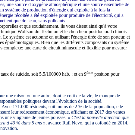
ques, une source d'oxygène atmosphérique et une source essentielle de
n système de production d'énergie qui exploite à la fois la
nergie récoltée a été exploitée pour produire de l'électricité, qui a
ettent que de l'eau, sans polluants.
porelles et que soudainement, ils vous disent ainsi qu'à votre
chimique Wolfson du Technion et le chercheur postdoctoral chinois
e système est actionné en utilisant l'énergie tirée de son porteur, et
tudes épidémiologiques. Bien que les différents composants du système
rs complexe; une carte de circuit minuscule et flexible pour mesurer
ème
 taux de suicide, soit 5,5/100000 hab. ; et en 9
position pour
ur une raison ou une autre, dont le coût de la vie, le manque de
esponsables politiques devant l’évolution de la société.
 Avec 171.000 résidents, soit moins de 2 % de la population, elle
 assuré leur redressement économique, affichant en 2017 des ventes
ans une vingtaine de jeunes pousses.
« C'est la nouvelle direction que
sera à 40 % dans 5 ans »,
avance Rafi Nevo, qui a cofondé en 2014,
nnovation.