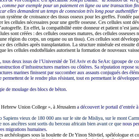
urt, comme par exemple pour un paiement en ligne ou une transaction fina
, car elles demandent un temps de connexion très long pour authentifier 
n système de croissance des tissus osseux pour les greffes. Fondée par
les cellules nécessaires pour une greffe osseuse. Ces cellules sont déve
d’autogreffe. En effet, la compatibilité entre donneur et patient n’est jam
lules sont créées : des cellules osseuses matures, des cellules osseuses 
 une région du corps, un organe ou un tissu). Ces cellules sont développ
nce des cellules après transplantation. La structure minérale est ensuite
rs que les cellules endothéliales autorisent la formation de nouveaux va
, tous deux issus de l’Université de Tel Aviv et du SeArc (groupe de co
nstruction d’infrastructures marines ou côtières.
Sa réputation
repose s
ucture
s
marine
s
finissent par succomber aux assauts conjugués des élém
re permettent de le rendre plus résistant, tout en permettant le développ
gie de moulage des blocs
de béton.
 Hebrew Union College », à Jérusalem
a découvert le portail d’entrée à 
Sapiens vieux de 180 000 ans sur le site de Misliya, sur le mont Carme
e nos ancêtres sont sortis du berceau africain bien avant ce que
nous pen
res migrations humaines.
des archéologues sous la houlette de Dr Yinon Shivtiel, spéléologue et