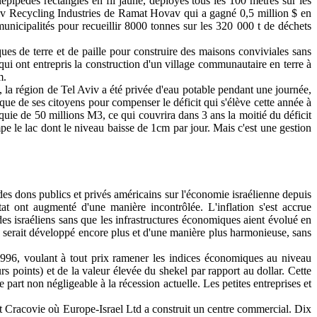
pipèdes rectangles en fil jaune, déployés tous les 100 mètres sur les
e Aviv Recycling Industries de Ramat Hovav qui a gagné 0,5 million $ en
unicipalités pour recueillir 8000 tonnes sur les 320 000 t de déchets
ques de terre et de paille pour construire des maisons conviviales sans
qui ont entrepris la construction d'un village communautaire en terre à
m.
, la région de Tel Aviv a été privée d'eau potable pendant une journée,
que de ses citoyens pour compenser le déficit qui s'élève cette année à
quie de 50 millions M3, ce qui couvrira dans 3 ans la moitié du déficit
e le lac dont le niveau baisse de 1cm par jour. Mais c'est une gestion
 des dons publics et privés américains sur l'économie israélienne depuis
t ont augmenté d'une manière incontrôlée. L'inflation s'est accrue
des israéliens sans que les infrastructures économiques aient évolué en
e serait développé encore plus et d'une manière plus harmonieuse, sans
 1996, voulant à tout prix ramener les indices économiques au niveau
rs points) et de la valeur élevée du shekel par rapport au dollar. Cette
part non négligeable à la récession actuelle. Les petites entreprises et
 et Cracovie où Europe-Israel Ltd a construit un centre commercial. Dix