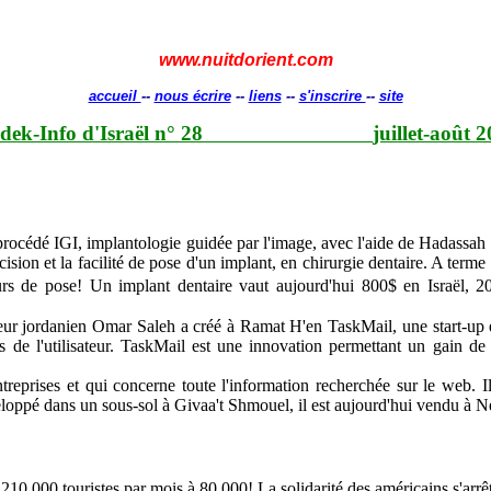
www.nuitdorient.com
accueil
--
nous écrire
--
liens
--
s'inscrire
--
site
dek-Info d'Israël n° 28
juillet-août 
procédé IGI, implantologie guidée par l'image, avec l'aide de Hadassah
ion et la facilité de pose d'un implant, en chirurgie dentaire. A terme 
urs de pose! Un implant dentaire vaut aujourd'hui 800$ en Israël
eneur jordanien Omar Saleh a créé à Ramat H'en TaskMail, une start-up
s de l'utilisateur. TaskMail est une innovation permettant un gain de t
treprises et qui concerne toute l'information recherchée sur le web. I
eloppé dans un sous-sol à Givaa't Shmouel, il est aujourd'hui vendu à 
 000 touristes par mois à 80 000! La solidarité des américains s'arrête