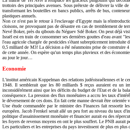
La mairie de Tel Aviv a remplacé les gracieux pingouins qui décoraie
trottoirs des principales avenues. Sous prétexte de délivrer la ville 
transformant les bouteilles en bancs publics, arrêts de bus, contene
plastiques annuels.
Non ce n'est pas le retour à l'esclavage d'Egypte mais la réintroducti
cloisons, ne provoquant pas de désastre en cas de tremblement de terre
Nevé Boker, près du qibouts du Néguev Sdé Boker. On peut déjà visiter
Israël est en train de consommer ses dernières gouttes d'eau avant "le
l'eau agricole chargée de pesticides s'étant subrepticement introduite
0,5 milliard de M3! La décision a été néanmoins prise de construire 4 
de cette année. On espère qu'un temps plus pluvieux et des économies 
au jour le jour…
Economie
L'institut américain Koppelman des relations judéoisraélennes et le cen
1948. Il semblerait que les 80 milliards $ reçus auraient eu un i
inconsidérément ainsi que les déficits du budget de l'Etat et de la ba
conséquence. La pression des flux monétaires a accru les taux d'intér
le déversement de ces dons. En fait cette manne devrait être orientée 
Une étude commandée par le ministre des Finances fait ressortir les
européen. Jacob Frenkel serait allé un peu fort au niveau du taux d'inf
politique d'assainissement monétaire et financier aurait eu des répercu
les foyers de revenus moyens en ont le plus souffert. Le PNB aurait p
Les particuliers et les entreprises du pays investissent de plus en pl