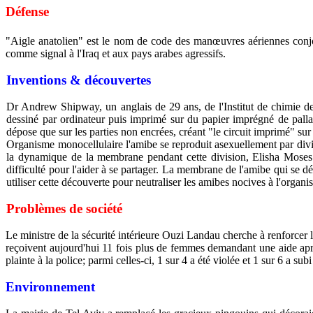
Défense
"Aigle anatolien" est le nom de code des manœuvres aériennes conjo
comme signal à l'Iraq et aux pays arabes agressifs.
Inventions & découvertes
Dr Andrew Shipway, un anglais de 29 ans, de l'Institut de chimie de 
dessiné par ordinateur puis imprimé sur du papier imprégné de pall
dépose que sur les parties non encrées, créant "le circuit imprimé" su
Organisme monocellulaire l'amibe se reproduit asexuellement par divisi
la dynamique de la membrane pendant cette division, Elisha Moses
difficulté pour l'aider à se partager. La membrane de l'amibe qui se 
utiliser cette découverte pour neutraliser les amibes nocives à l'orga
Problèmes de société
Le ministre de la sécurité intérieure Ouzi Landau cherche à renforcer l
reçoivent aujourd'hui 11 fois plus de femmes demandant une aide aprè
plainte à la police; parmi celles-ci, 1 sur 4 a été violée et 1 sur 6 a subi
Environnement