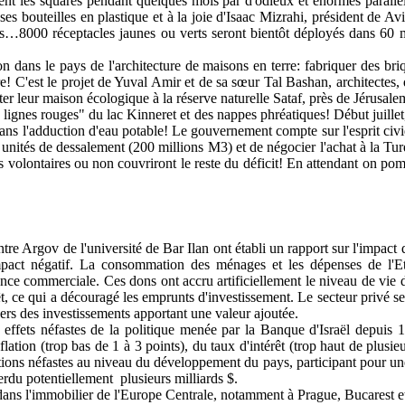
nt les squares pendant quelques mois par d'odieux et énormes parallélé
de ses bouteilles en plastique et à la joie d'Isaac Mizrahi, président d
urs…8000 réceptacles jaunes ou verts seront bientôt déployés dans 60 m
on dans le pays de l'architecture de maisons en terre: fabriquer des bri
! C'est le projet de Yuval Amir et de sa sœur Tal Bashan, architectes, 
 leur maison écologique à la réserve naturelle Sataf, près de Jérusale
s lignes rouges" du lac Kinneret et des nappes phréatiques! Début juillet
 dans l'adduction d'eau potable! Le gouvernement compte sur l'esprit civi
unités de dessalement (200 millions M3) et de négocier l'achat à la Tur
volontaires ou non couvriront le reste du déficit! En attendant on pomp
tre Argov de l'université de Bar Ilan ont établi un rapport sur l'impact
mpact négatif. La consommation des ménages et les dépenses de l'Eta
lance commerciale. Ces dons ont accru artificiellement le niveau de vie 
êt, ce qui a découragé les emprunts d'investissement. Le secteur privé s
vers des investissements apportant une valeur ajoutée.
 effets néfastes de la politique menée par la Banque d'Israël depuis
lation (trop bas de 1 à 3 points), du taux d'intérêt (trop haut de plusieu
tions néfastes au niveau du développement du pays, participant pour une 
erdu potentiellement
plusieurs milliards $.
us dans l'immobilier de l'Europe Centrale, notamment à Prague, Bucarest