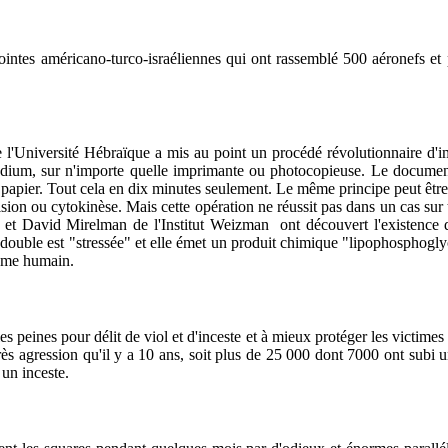
intes américano-turco-israéliennes qui ont rassemblé 500 aéronefs et
l'Université Hébraïque a mis au point un procédé révolutionnaire d'impr
adium, sur n'importe quelle imprimante ou photocopieuse. Le document
r papier. Tout cela en dix minutes seulement. Le même principe peut être
on ou cytokinèse. Mais cette opération ne réussit pas dans un cas sur tr
 et David Mirelman de l'Institut Weizman
ont découvert l'existence
dédouble est "stressée" et elle émet un produit chimique "lipophosphogl
nisme humain.
es peines pour délit de viol et d'inceste et à mieux protéger les victime
s agression qu'il y a 10 ans, soit plus de 25 000 dont 7000 ont subi un
 un inceste.