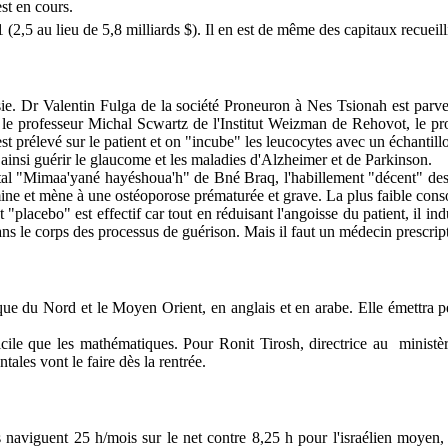
st en cours.
(2,5 au lieu de 5,8 milliards $). Il en est de même des capitaux recueil
ysie. Dr Valentin Fulga de la société Proneuron à Nes Tsionah est pa
par le professeur Michal Scwartz de l'Institut Weizman de Rehovot, le p
est prélevé sur le patient et on "incube" les leucocytes avec un échantil
 ainsi guérir le glaucome et les maladies d'Alzheimer et de Parkinson.
ital "Mimaa'yané hayéshoua'h" de Bné Braq, l'habillement "décent" des o
vitamine et mène à une ostéoporose prématurée et grave. La plus faible co
lacebo" est effectif car tout en réduisant l'angoisse du patient, il ind
s le corps des processus de guérison. Mais il faut un médecin prescrip
frique du Nord et le Moyen Orient, en anglais et en arabe. Elle émettra 
cile que les mathématiques. Pour Ronit Tirosh, directrice au
ministè
ales vont le faire dès la rentrée.
s naviguent 25 h/mois sur le net contre 8,25 h pour l'israélien moyen,