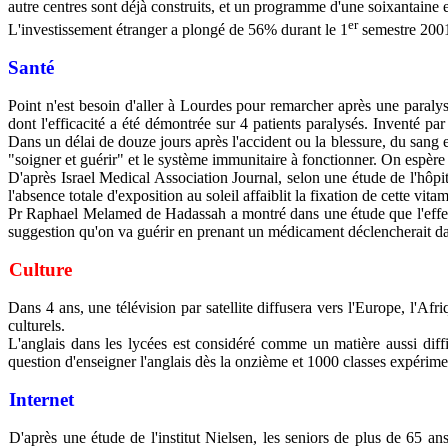
autre centres sont déjà construits, et un programme d'une soixantaine e
er
L'investissement étranger a plongé de 56% durant le 1
semestre 2001 
Santé
Point n'est besoin d'aller à Lourdes pour remarcher après une paral
dont l'efficacité a été démontrée sur 4 patients paralysés. Inventé 
Dans un délai de douze jours après l'accident ou la blessure, du sang 
"soigner et guérir" et le système immunitaire à fonctionner. On espère
D'après Israel Medical Association Journal, selon une étude de l'hôp
l'absence totale d'exposition au soleil affaiblit la fixation de cette 
Pr Raphael Melamed de Hadassah a montré dans une étude que l'effet "p
suggestion qu'on va guérir en prenant un médicament déclencherait dan
Culture
Dans 4 ans, une télévision par satellite diffusera vers l'Europe, l'A
culturels.
L'anglais dans les lycées est considéré comme un matière aussi diffi
question d'enseigner l'anglais dès la onzième et 1000 classes expériment
Internet
D'après une étude de l'institut Nielsen, les seniors de plus de 65 an