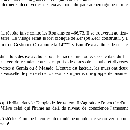
 dernières découvertes des excavations du parc archéologique et une
la révolte juive contre les Romains en –66/73. Il se trouverait au lieu-
re. Ce village serait le fort biblique de Zer (ou Zed) construit il y a
ème
du roi de Geshour). On aborde la 14
saison d'excavations de ce site
er
, lors des excavations pour le tracé d'une route. Ce site date du 1
s avec de grandes cours, des puits, des pressoirs à huile et diverses
ertes à Gamla ou à Masada. L'entrée est latérale, les murs ont deux
vaisselle de pierre et deux dessins sur pierre, une grappe de raisin et
 qui brûlait dans le Temple de Jérusalem. Il s'agirait de l'opercule d'un
 "élève celui qui l'hume au delà du niveau de conscience l'amenant
 25 siècles. Comme il leur est demandé néanmoins de se convertir pour
oweto!