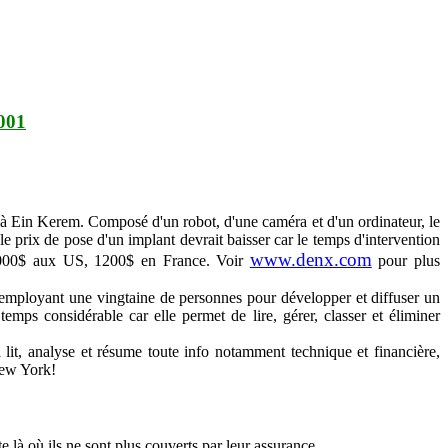
2001
 à Ein Kerem. Composé d'un robot, d'une caméra et d'un ordinateur, le
le prix de pose d'un implant devrait baisser car le temps d'intervention
www.denx.com
, 2000$ aux US, 1200$ en France. Voir
pour plus
 employant une vingtaine de personnes pour développer et diffuser un
emps considérable car elle permet de lire, gérer, classer et éliminer
l lit, analyse et résume toute info notamment technique et financière,
New York!
 là où ils ne sont plus couverts par leur assurance.