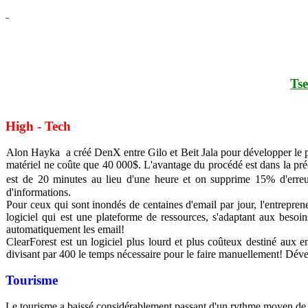
Tse
High - Tech
Alon Hayka
a créé DenX entre Gilo et Beit Jala pour développer le 
matériel ne coûte que 40 000$. L'avantage du procédé est dans la précis
est de 20 minutes au lieu d'une heure et on supprime 15% d'erre
d'informations.
Pour ceux qui sont inondés de centaines d'email par jour, l'entrepr
logiciel qui est une plateforme de ressources, s'adaptant aux besoin
automatiquement les email!
ClearForest est un logiciel plus lourd et plus coûteux destiné aux en
divisant par 400 le temps nécessaire pour le faire manuellement! Dév
Tourisme
Le tourisme a baissé considérablement passant d'un rythme moyen de 210