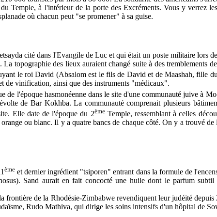
u Temple, à l'intérieur de la porte des Excréments. Vous y verrez les
esplanade où chacun peut "se promener" à sa guise.
ayda cité dans l'Evangile de Luc et qui était un poste militaire lors de 
 La topographie des lieux auraient changé suite à des tremblements de ter
 fuyant le roi David (Absalom est le fils de David et de Maashah, fille 
 de vinification, ainsi que des instruments "médicaux".
 de l'époque hasmonéenne dans le site d'une communauté juive à Modii'n
la révolte de Bar Kokhba. La communauté comprenait plusieurs bâtiment
ème
ite. Elle date de l'époque du 2
Temple, ressemblant à celles découv
orange ou blanc. Il y a quatre bancs de chaque côté. On y a trouvé de la 
ème
11
et dernier ingrédient "tsiporen" entrant dans la formule de l'encens
nosus). Sand aurait en fait concocté une huile dont le parfum subtil
la frontière de la Rhodésie-Zimbabwe revendiquent leur judéité depuis
udaïsme, Rudo Mathiva, qui dirige les soins intensifs d'un hôpital de S