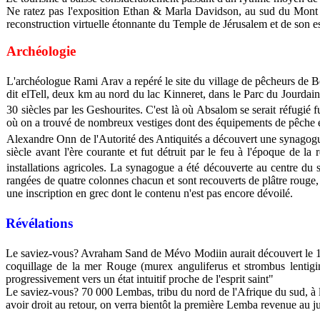
Ne ratez pas l'exposition Ethan & Marla Davidson, au sud du Mont d
reconstruction virtuelle étonnante du Temple de Jérusalem et de son 
Archéologie
L'archéologue Rami Arav a repéré le site du village de pêcheurs de Bets
dit elTell, deux km au nord du lac Kinneret, dans le Parc du Jourdain.
30 siècles par les Geshourites. C'est là où Absalom se serait réfugié
où on a trouvé de nombreux vestiges dont des équipements de pêche et
Alexandre Onn de l'Autorité des Antiquités a découvert une synagogue
siècle avant l'ère courante et fut détruit par le feu à l'époque de 
installations agricoles. La synagogue a été découverte au centre du s
rangées de quatre colonnes chacun et sont recouverts de plâtre rouge, 
une inscription en grec dont le contenu n'est pas encore dévoilé.
Révélations
Le saviez-vous? Avraham Sand de Mévo Modiin aurait découvert le 
coquillage de la mer Rouge (murex anguliferus et strombus lentigi
progressivement vers un état intuitif proche de l'esprit saint"
Le saviez-vous? 70 000 Lembas, tribu du nord de l'Afrique du sud, à 
avoir droit au retour, on verra bientôt la première Lemba revenue au j