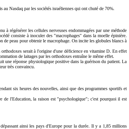
lis au Nasdaq par les sociétés israéliennes qui ont chuté de 70%.
rvenu à régénérer les cellules nerveuses endommagées par une méthode
rocédé consiste à inoculer des "macrophages" dans la moelle épinière.
lon de peau pour obtenir le macrophage. On incite les globules blancs à
rthodoxes serait à l'origine d'une déficience en vitamine D. En effet
nsommation de laitages par les orthodoxes entraîne le même effet.
uit une réponse physiologique positive dans la guérison du patient. La
teur très convaincu.
pendant six heures des nouvelles, ainsi que des programmes sportifs et
re de l'Education, la raison est "psychologique"; c'est pourquoi il est
 dépassant ainsi les pays d'Europe pour la durée. Il y a 1,85 millions