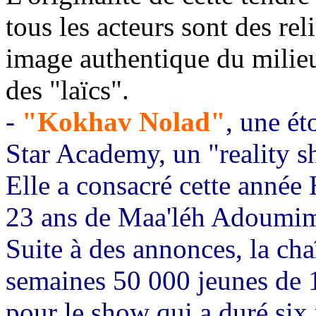
tous les acteurs sont des rel
image authentique du milieu
des "laïcs".
-
"Kokhav Nolad"
, une ét
Star Academy, un "reality s
Elle a consacré cette anné
23 ans de Maa'léh Adoumim,
Suite à des annonces, la ch
semaines 50 000 jeunes de 1
pour le show qui a duré six 