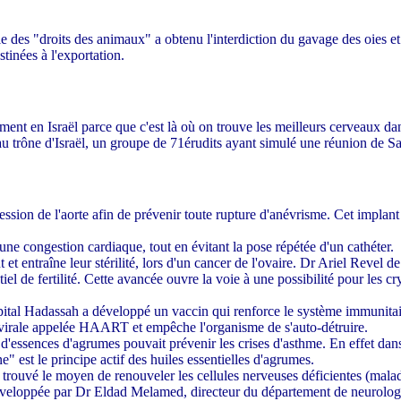
des "droits des animaux" a obtenu l'interdiction du gavage des oies et c
tinées à l'exportation.
ement en Israël parce que c'est là où on trouve les meilleurs cerveaux da
u trône d'Israël, un groupe de 71érudits ayant simulé une réunion de S
ion de l'aorte afin de prévenir toute rupture d'anévrisme. Cet implant 
ne congestion cardiaque, tout en évitant la pose répétée d'un cathéter.
entraîne leur stérilité, lors d'un cancer de l'ovaire. Dr Ariel Revel de
l de fertilité. Cette avancée ouvre la voie à une possibilité pour les cryo
tal Hadassah a développé un vaccin qui renforce le système immunitaire
ivirale appelée HAART et empêche l'organisme de s'auto-détruire.
essences d'agrumes pouvait prévenir les crises d'asthme. En effet dans l
" est le principe actif des huiles essentielles d'agrumes.
 trouvé le moyen de renouveler les cellules nerveuses déficientes (malad
développée par Dr Eldad Melamed, directeur du département de neurologi