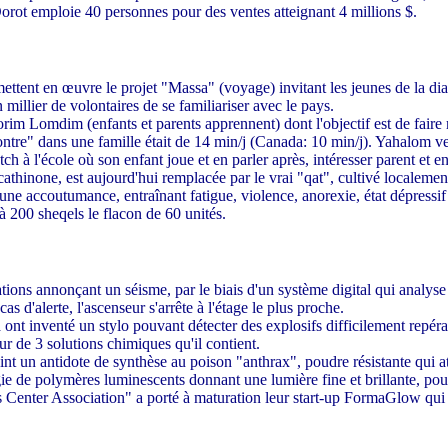
 Dorot emploie 40 personnes pour des ventes atteignant 4 millions $.
ttent en œuvre le projet "Massa" (voyage) invitant les jeunes de la dias
millier de volontaires de se familiariser avec le pays.
im Lomdim (enfants et parents apprennent) dont l'objectif est de faire 
re" dans une famille était de 14 min/j (Canada: 10 min/j). Yahalom veut 
h à l'école où son enfant joue et en parler après, intéresser parent et enf
athinone, est aujourd'hui remplacée par le vrai "qat", cultivé localeme
 une accoutumance, entraînant fatigue, violence, anorexie, état dépressif 
à 200 sheqels le flacon de 60 unités.
tions annonçant un séisme, par le biais d'un système digital qui analyse 
s d'alerte, l'ascenseur s'arrête à l'étage le plus proche.
nt inventé un stylo pouvant détecter des explosifs difficilement repér
r de 3 solutions chimiques qu'il contient.
t un antidote de synthèse au poison "anthrax", poudre résistante qui a
 de polymères luminescents donnant une lumière fine et brillante, pou
enter Association" a porté à maturation leur start-up FormaGlow qui e