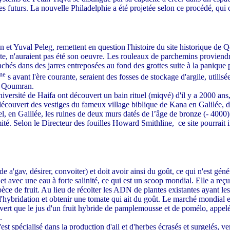
oires futurs. La nouvelle Philadelphie a été projetée selon ce procédé, q
 et Yuval Peleg, remettent en question l'histoire du site historique de 
ite, n'auraient pas été son oeuvre. Les rouleaux de parchemins provien
cachés dans des jarres entreposées au fond des grottes suite à la paniqu
me
s avant l'ère courante, seraient des fosses de stockage d'argile, utili
de Qoumran.
versité de Haifa ont découvert un bain rituel (miqvé) d'il y a 2000 ans,
couvert des vestiges du fameux village biblique de Kana en Galilée, des 
l, en Galilée, les ruines de deux murs datés de l’âge de bronze (- 4000)
ité. Selon le Directeur des fouilles Howard Smithline,
ce site pourrait
de a'gav, désirer, convoiter) et doit avoir ainsi du goût, ce qui n'est g
 avec une eau à forte salinité, ce qui est un scoop mondial. Elle a reç
e de fruit. Au lieu de récolter les ADN de plantes existantes ayant les c
l'hybridation et obtenir une tomate qui ait du goût. Le marché mondial e
ert que le jus d'un fruit hybride de pamplemousse et de pomélo, appelé 
.
st spécialisé dans la production d'ail et d'herbes écrasés et surgelés, v