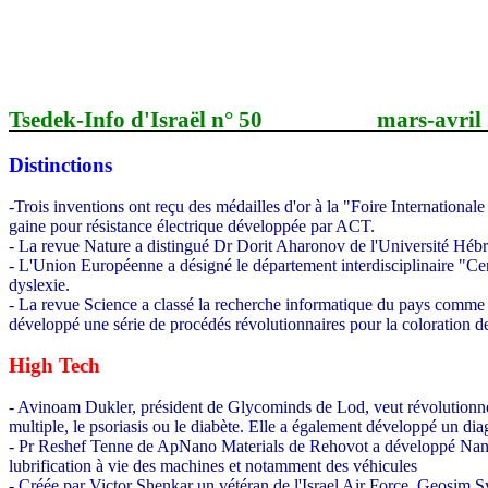
Tsedek-Info d'Israël n° 50
mars-avril
Distinctions
-Trois inventions ont reçu des médailles d'or à la "Foire Internation
gaine pour résistance électrique développée par ACT.
- La revue Nature a distingué Dr Dorit Aharonov de l'Université Hébra
- L'Union Européenne a désigné le département interdisciplinaire "Ce
dyslexie.
- La revue Science a classé la recherche informatique du pays comme l
développé une série de procédés révolutionnaires pour la coloration de
High Tech
- Avinoam Dukler, président de Glycominds de Lod, veut révolutionner
multiple, le psoriasis ou le diabète. Elle a également développé un diag
- Pr Reshef Tenne de ApNano Materials de Rehovot a développé NanoLub
lubrification à vie des machines et notamment des véhicules
- Créée par Victor Shenkar un vétéran de l'Israel Air Force, Geosim Sys