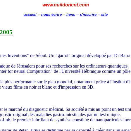
www.nuitdorient.com
accueil
--
nous écrire
--
liens
--
s'inscrire
--
site
 2005
ale des Inventions" de Séoul. Un "garrot" original développé par Dr Baro
ïque de Jérusalem pour ses recherches sur les ordinateurs quantiques.
nter for neural Computation" de l'Université Hébraïque comme un pôle d
a plus performante sur le plan mondial, notamment grâce à l'Institut d'
 vieux films en noir et blanc et d'impression en 3D.
 le marché du diagnostic médical. Sa société a mis au point un test u
nostic original des maladies gastro-intestinales par un test unique.
, le premier lubrifiant de synthèse constitué de nanoparticules inorg
tems de Petah Tiqva se distingue par sa capacité à créer dans un espace 