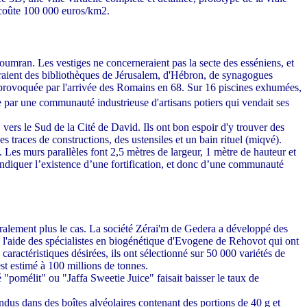
ui coûte 100 000 euros/km2.
Qoumran. Les vestiges ne concerneraient pas la secte des esséniens, et
draient des bibliothèques de Jérusalem, d'Hébron, de synagogues
e provoquée par l'arrivée des Romains en 68. Sur 16 piscines exhumées,
sée par une communauté industrieuse d'artisans potiers qui vendait ses
 vers le Sud de la Cité de David. Ils ont bon espoir d'y trouver des
traces de constructions, des ustensiles et un bain rituel (miqvé).
. Les murs parallèles font 2,5 mètres de largeur, 1 mètre de hauteur et
 indiquer l’existence d’une fortification, et donc d’une communauté
énéralement plus le cas. La société Zérai'm de Gedera a développé des
u l'aide des spécialistes en biogénétique d'Evogene de Rehovot qui ont
aractéristiques désirées, ils ont sélectionné sur 50 000 variétés de
st estimé à 100 millions de tonnes.
"pomélit" ou "Jaffa Sweetie Juice" faisait baisser le taux de
endus dans des boîtes alvéolaires contenant des portions de 40 g et