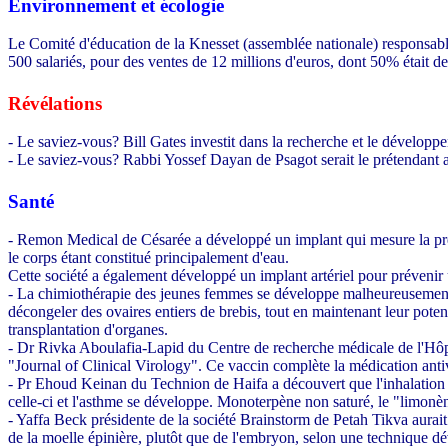
Environnement et écologie
Le Comité d'éducation de la Knesset (assemblée nationale) responsable 
500 salariés, pour des ventes de 12 millions d'euros, dont 50% était des
Révélations
- Le saviez-vous? Bill Gates investit dans la recherche et le développ
- Le saviez-vous? Rabbi Yossef Dayan de Psagot serait le prétendant a
Santé
- Remon Medical de Césarée a développé un implant qui mesure la press
le corps étant constitué principalement d'eau.
Cette société a également développé un implant artériel pour prévenir u
- La chimiothérapie des jeunes femmes se développe malheureusement et 
décongeler des ovaires entiers de brebis, tout en maintenant leur potentie
transplantation d'organes.
- Dr Rivka Aboulafia-Lapid du Centre de recherche médicale de l'Hôpi
"Journal of Clinical Virology". Ce vaccin complète la médication ant
- Pr Ehoud Keinan du Technion de Haifa a découvert que l'inhalation d'
celle-ci et l'asthme se développe. Monoterpène non saturé, le "limonène
- Yaffa Beck présidente de la société Brainstorm de Petah Tikva aurait
de la moelle épinière, plutôt que de l'embryon, selon une technique 