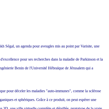
ukh Ségal, un agenda pour aveugles mis au point par Varisite, une
'excellence pour ses recherches dans la maladie de Parkinson et la
ingénierie Benin de l'Université Hébraïque de Jérusalem qui a
nique pour déceler les maladies "auto-immunes", comme la sclérose
aniques et sphériques. Grâce à ce produit, on peut espérer une
3D, une ville virtuelle complète et détaillée, prototype de la vraie