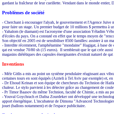
gardant la fraîcheur de leur cueillette. Vendant dans le monde entier,
Problèmes de société
- Cherchant à encourager l'alyah, le gouvernement et l'Agence Juive me
pour faire un stage. Un premier budget de 10 millions $ permettra à un 
- Yahalom (le diamant) est l'acronyme d'une association Yéladim Véhor
d'écoles du pays. On a constaté en effet que le temps moyen de "rencont
Son objectif en 2005 est de sensibiliser 8500 familles: assister à un matc
- Interdite récemment, l'amphétamine "mondaine" Hagigat, à base de c
qat est vendue 70/80 sh (15 euros).
Il semblerait que le qat crée aussi
magasins diététiques des capsules énergisantes d'extrait naturel de qat 
Inventions
- Méir Gitlis a mis au point un système pendulaire réagissant aux vibra
certaines tours en sont équipés (Azrieli à Tel Aviv par exemple) et, en ca
- Dr Ehoud Keinan et son équipe de chercheurs du Technion de Haifa o
chaleur
Le stylo parvient à les détecter grâce au changement de couleu
.
- Pr Timor Baasov du même Technion, faculté de Chimie, a mis au poin
- Youval Goychrach et Dafna Zourdeker ont développé une technologie
apport énergétique. L'incubateur de Dimona "Advanced Technologies C
jouet (ballons notamment) et de l'espace publicitaire.