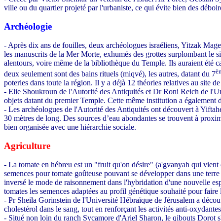
ville ou du quartier projeté par l'urbaniste, ce qui évite bien des déb
Archéologie
- Après dix ans de fouilles, deux archéologues israéliens, Yitzak Magen
les manuscrits de la Mer Morte, exhumés des grottes surplombant le s
alentours, voire même de la bibliothèque du Temple. Ils auraient été 
è
deux seulement sont des bains rituels (miqvé), les autres, datant du 7
poteries dans toute la région. Il y a déjà 12 théories relatives au site 
- Elie Shoukroun de l'Autorité des Antiquités et Dr Roni Reich de l'Uni
objets datant du premier Temple. Cette même institution a également dé
- Les archéologues de l'Autorité des Antiquités ont découvert à Yiftahe
30 mètres de long. Des sources d’eau abondantes se trouvent à proxim
bien organisée avec une hiérarchie sociale.
Agriculture
- La tomate en hébreu est un "fruit qu'on désire" (a'gvanyah qui vient 
semences pour tomate goûteuse pouvant se développer dans une terre et
inversé le mode de raisonnement dans l'hybridation d'une nouvelle espèc
tomates les semences adaptées au profil génétique souhaité pour faire 
- Pr Sheila Gorinstein de l'Université Hébraïque de Jérusalem a découv
cholestérol dans le sang, tout en renforçant les activités anti-oxydantes
- Situé non loin du ranch Sycamore d'Ariel Sharon, le qibouts Dorot s'e