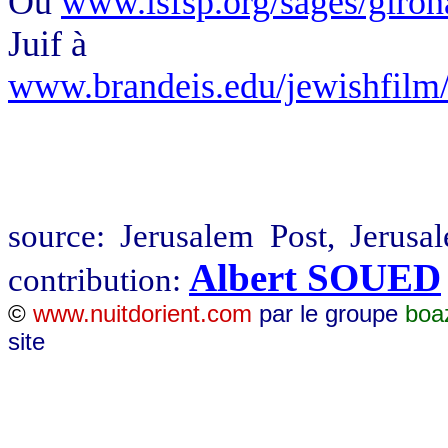
Ou
www.isfsp.org/sages/giron
Juif à
www.brandeis.edu/jewishfilm/
source: Jerusalem Post, Jerus
Albert SOUED
contribution:
©
www.nuitdorient.com
par le groupe
boa
site