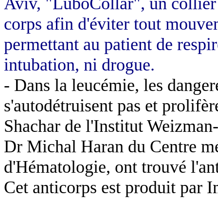
Aviv
, "
LuboCollar
", un collier
corps afin d'éviter tout mouvem
permettant au patient de respir
intubation, ni drogue.
- Dans la leucémie, les dange
s'autodétruisent pas et prolifè
Shachar
de l'Institut Weizman
Dr Michal
Haran
du Centre méd
d'Hématologie, ont trouvé l'ant
Cet anticorps est produit par
I