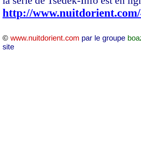
la
série de
Tsedek
-Info est en lig
http://www.nuitdorient.com
©
www.nuitdorient.com
par le groupe
boa
site