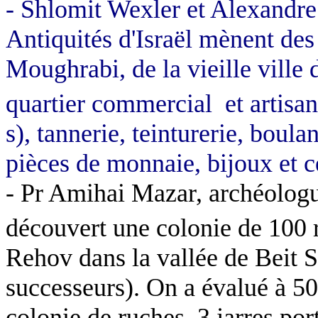
-
Shlomit
Wexler
et Alexandre 
Antiquités d'Israël mènent des 
Moughrabi
, de la vieille vill
quartier commercial
et artis
s), tannerie, teinturerie, boula
pièces de monnaie, bijoux et 
- Pr
Amihai
Mazar
, archéolog
découvert une colonie de 100 
Rehov
dans la vallée de
Beit
S
successeurs). On a évalué à 50
colonie de ruches. 3 jarres por