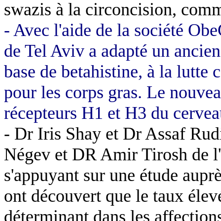
swazis à la circoncision, com
- Avec l'aide de la société
Obe
de Tel
Aviv
a adapté un ancien
base de
betahistine
, à la lutte
pour les corps gras. Le nouv
récepteurs H1 et H3 du cervea
- Dr Iris
Shay
et Dr
Assaf
Rud
Négev
et DR Amir
Tirosh
de l
s'appuyant sur une étude aupr
ont découvert que le taux élevé
déterminant dans les affections