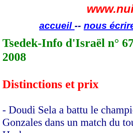
www.nui
accueil
--
nous écrir
Tsedek
-Info d'Israël n° 6
2008
Distinctions et prix
-
Doudi
Sela
a battu le champi
Gonzales dans un match du to