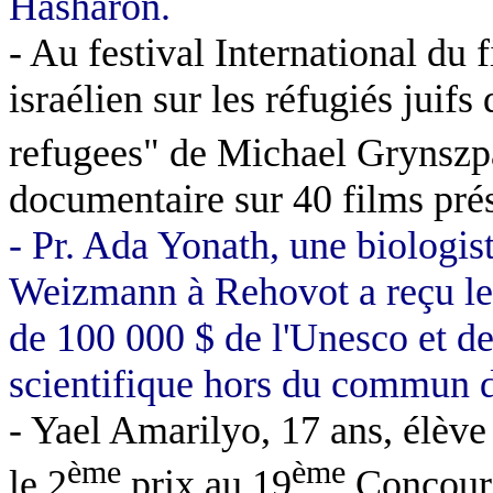
Hasharon
.
- Au festival International du
israélien sur les réfugiés juif
refugees
" de Michael
Grynszp
documentaire sur 40 films pré
-
Pr. Ada
Yonath
, une biologist
Weizmann à Rehovot a reçu le "
de 100 000 $ de l'Unesco et de 
scientifique hors du commun d
-
Yael
Amarilyo
, 17 ans, élèv
ème
ème
le 2
prix au 19
Concours