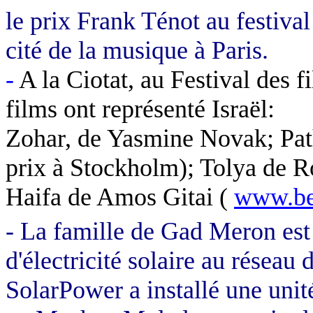
le prix Frank
Ténot
au festival
cité de la musique à Paris.
-
A la Ciotat, au Festival des 
films ont représenté Israël:
Zohar, de
Yasmine
Novak;
Pa
prix à Stockholm);
Tolya
de
R
Haifa
de Amos Gitai
(
www.bes
- La famille de Gad
Meron
est
d'électricité solaire au réseau d
SolarPower
a installé une unit