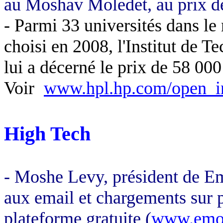
au
Moshav
Moledet
, au prix 
- Parmi 33 universités dans l
choisi en
2008, l
'Institut de T
lui a décerné le prix de 58 000
Voir
www.hpl.hp.com/open_in
High Tech
- Moshe Levy, président
de
E
aux email et chargements sur p
plateforme gratuite (
www.emo