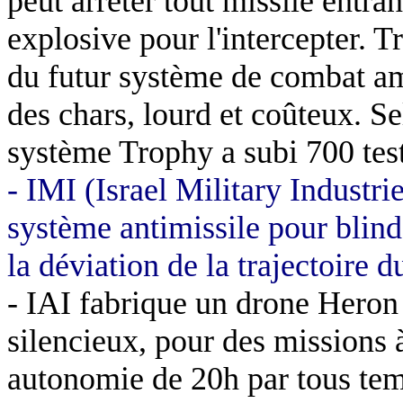
peut arrêter tout missile entra
explosive pour l'intercepter.
T
du futur système de combat amé
des chars, lourd et coûteux. 
système
Trophy
a subi 700 test
- IMI (
Israel
Military
Industrie
système antimissile pour blindé
la déviation de la trajectoire d
- IAI fabrique un drone
Heron
silencieux, pour des missions 
autonomie de 20h par tous tem