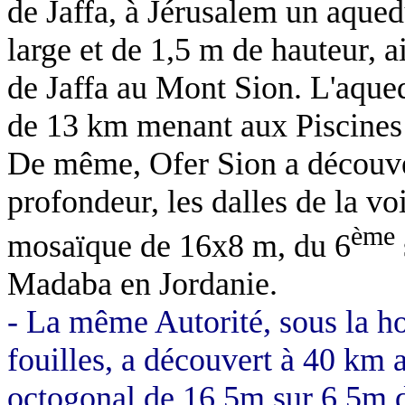
de Jaffa, à Jérusalem un aque
large et de
1,5 m
de hauteur, ai
de Jaffa au Mont Sion. L'aqued
de
13 km
menant aux Piscines 
De même,
Ofer
Sion a découve
profondeur, les dalles de la v
ème
mosaïque de 16x8 m, du 6
Madaba
en Jordanie.
- La même Autorité, sous la ho
fouilles,
a
découvert à
40 km
a
octogonal de 16,5m sur 6,5m d