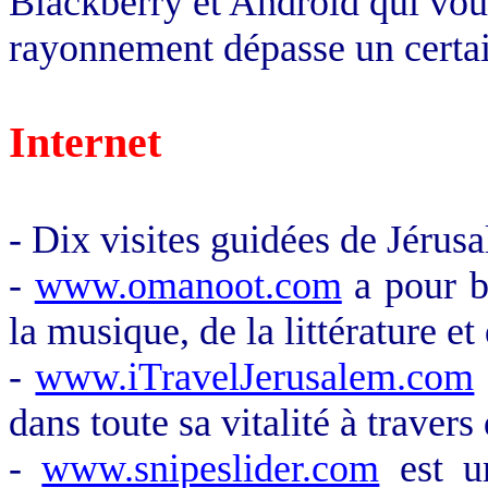
Blackberry
et
Android
qui vou
rayonnement dépasse un certai
Internet
- Dix visites guidées de Jérus
-
www.omanoot.com
a pour bu
la musique, de la littérature et
-
www.iTravelJerusalem.com
dans toute sa vitalité à traver
-
www.snipeslider.com
est u