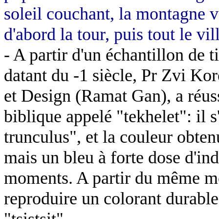
soleil couchant, la montagne 
d'abord la tour, puis tout le vil
- A partir d'un échantillon de 
datant du -1 siècle, Pr
Zvi
Kor
et Design (
Ramat
Gan), a réuss
biblique appelé "
tekhelet
": il
trunculus
", et la couleur obten
mais un bleu à forte dose d'ind
moments. A partir du même mol
reproduire un colorant durable
"
tsistsit
".