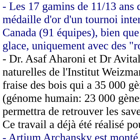
- Les 17 gamins de 11/13 ans 
médaille d'or d'un tournoi int
Canada (91 équipes), bien que 
glace, uniquement avec des "ro
-
Dr. Asaf
Aharoni
et Dr
Avita
naturelles de l'Institut Weizm
fraise des bois qui a 35 000 g
(génome humain: 23 000 gènes 
permettra de retrouver les sav
Ce travail a déjà été réalisé pour
-
Artium
Archansky
est monté 