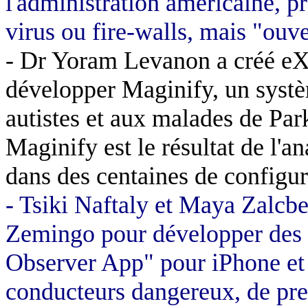
l'administration américaine, pr
virus ou
fire-walls
, mais "ouve
- Dr
Yoram
Levanon
a créé
eX
développer
Maginify
, un syst
autistes et aux malades de Park
Maginify
est le résultat de l'a
dans des centaines de configur
-
Tsiki
Naftaly
et Maya
Zalcbe
Zemingo
pour développer des a
Observer
App
" pour
iPhone
e
conducteurs dangereux, de pren