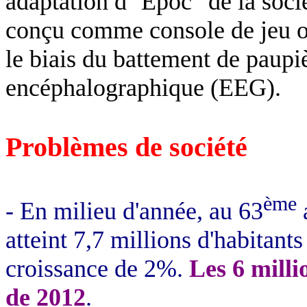
adaptation d'"
Epoc
" de la soc
conçu comme console de jeu o
le biais du battement de paupiè
encéphalographique
(EEG).
Problèmes de société
ème
- En milieu d'année, au 63
a
atteint 7,7 millions d'habitants
croissance de 2%.
Les 6 milli
de 2012
.