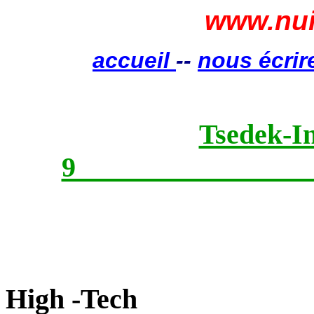
www.nui
accueil
--
nous écrir
Tsedek-In
High -Tech