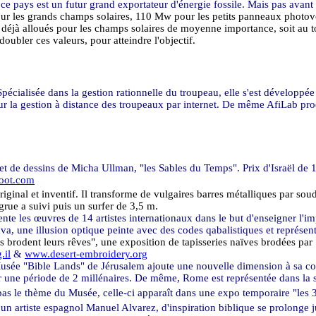
e pays est un futur grand exportateur d'énergie fossile. Mais pas avant
 les grands champs solaires, 110 Mw pour les petits panneaux photovol
 déjà alloués pour les champs solaires de moyenne importance, soit au 
doubler ces valeurs, pour atteindre l'objectif.
Spécialisée dans la gestion rationnelle du troupeau, elle s'est développée
r la gestion à distance des troupeaux par internet. De même AfiLab produ
s et de dessins de Micha Ullman, "les Sables du Temps". Prix d'Israël de 
noot.com
ginal et inventif. Il transforme de vulgaires barres métalliques par sou
grue a suivi puis un surfer de
3,5 m
.
te les œuvres de 14 artistes internationaux dans le but d'enseigner l'imp
a, une illusion optique peinte avec des codes qabalistiques et représent
odent leurs rêves", une exposition de tapisseries naïves brodées par 
.il
&
www.desert-embroidery.org
Musée "Bible Lands" de Jérusalem ajoute une nouvelle dimension à sa coll
sur une période de 2 millénaires. De même, Rome est représentée dans la 
pas le thème du Musée, celle-ci apparaît dans une expo temporaire "les 
un artiste espagnol Manuel Alvarez, d'inspiration biblique se prolonge j