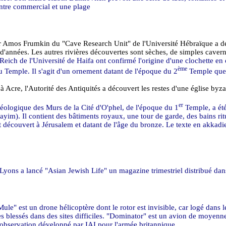
entre commercial et une plage
r Amos Frumkin du "Cave Research Unit" de l'Université Hébraïque a déc
'années. Les autres rivières découvertes sont sèches, de simples caverne
Reich de l'Université de Haifa ont confirmé l'origine d'une clochette en
ème
u Temple. Il s'agit d'un ornement datant de l'époque du 2
Temple que p
 Acre, l'Autorité des Antiquités a découvert les restes d'une église byza
er
héologique des Murs de la Cité d'O'phel, de l'époque du 1
Temple, a été
yim). Il contient des bâtiments royaux, une tour de garde, des bains ritue
rit découvert à Jérusalem et datant de l'âge du bronze. Le texte en akka
Lyons a lancé "Asian Jewish Life" un magazine trimestriel distribué dans l
Mule" est un drone hélicoptère dont le rotor est invisible, car logé dans
 des blessés dans des sites difficiles. "Dominator" est un avion de moye
bservation développé par IAI pour l'armée britannique.