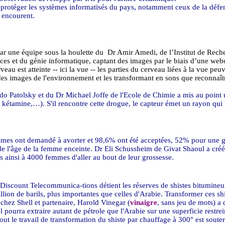
e protéger les systèmes informatisés du pays, notamment ceux de la défe
s encourent.
par une équipe sous la houlette du
Dr Amir Amedi, de l’Institut de Rech
s et du génie informatique, captant des images par le biais d’une webc
rveau est atteinte -- ici la vue -- les parties du cerveau liées à la vue pe
es images de l'environnement et les transformant en sons que reconnaît
ndo Patolsky et du Dr Michael Joffe de l'Ecole de Chimie a mis au point
, kétamine,…). S'il rencontre cette drogue, le capteur émet un rayon qu
emmes ont demandé à avorter et 98,6% ont été acceptées, 52% pour une g
e l'âge de la femme enceinte. Dr Eli Schussheim de Givat Shaoul a créé
is ainsi à 4000 femmes d'aller au bout de leur grossesse.
nal Discount Telecommunica-tions détient les réserves de shistes bitumineu
llion de barils, plus importantes que celles d'Arabie. Transformer ces sh
chez Shell et partenaire, Harold Vinegar (
vinaigre
, sans jeu de mots) a
l pourra extraire autant de pétrole que l'Arabie sur une superficie restre
le travail de transformation du shiste par chauffage à 300° est souterr