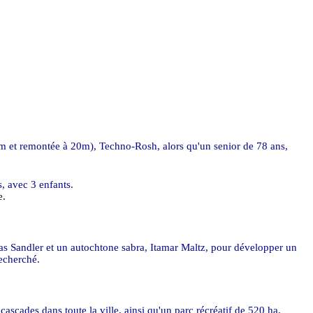
 m
et remontée à 20m), Techno-Rosh, alors qu'un senior de 78 ans,
 avec 3 enfants.
e.
as Sandler et un autochtone sabra, Itamar Maltz, pour développer un
recherché.
cascades dans toute la ville, ainsi qu'un parc récréatif de
520 ha
,