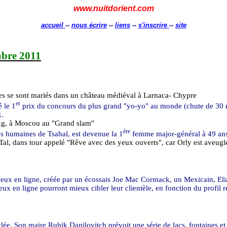
www.nuitdorient.com
accueil
--
nous écrire
--
liens
--
s'inscrire
--
site
bre 2011
sses se sont mariés dans un château médiéval à Larnaca- Chypre
er
 le 1
prix du concours du plus grand "yo-yo" au monde (chute de
30
x.
kg
, à Moscou au "Grand slam"
ère
es humaines de Tsahal, est devenue la 1
femme major-général à 49 ans,
l, dans tour appelé "Rêve avec des yeux ouverts", car Orly est aveugl
jeux en ligne, créée par un écossais Joe Mac Cormack, un Mexicain, Eli
eux en ligne pourront mieux cibler leur clientèle, en fonction du profil 
lée. Son maire Rubik Danilovitch prévoit une série de lacs, fontaines et 