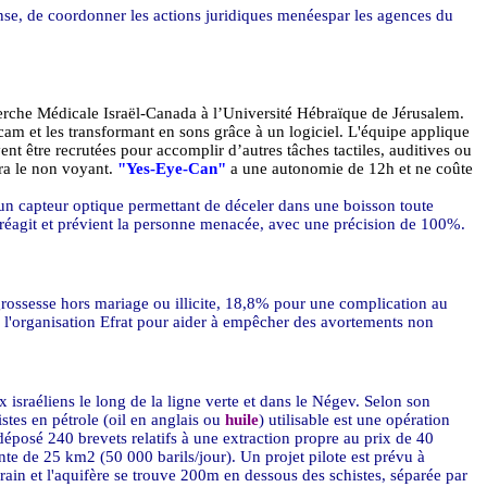
nse, de coordonner les actions juridiques menéespar les agences du
erche Médicale Israël-Canada à l’Université Hébraïque de Jérusalem.
am et les transformant en sons grâce à un logiciel. L'équipe applique
uvent être recrutées pour accomplir d’autres tâches tactiles, auditives ou
ra le non voyant.
"Yes-Eye-Can"
a une autonomie de 12h et ne coûte
 un capteur optique permettant de déceler dans une boisson toute
i réagit et prévient la personne menacée, avec une précision de 100%.
rossesse hors mariage ou illicite, 18,8% pour une complication au
 l'organisation Efrat pour aider à empêcher des avortements non
x israéliens le long de la ligne verte et dans le Négev. Selon son
istes en pétrole (oil en anglais ou
huile
) utilisable est une opération
 déposé 240 brevets relatifs à une extraction propre au prix de 40
inte de 25 km2 (50 000 barils/jour). Un projet pilote est prévu à
ain et l'aquifère se trouve 200m en dessous des schistes, séparée par