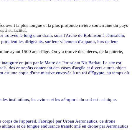
ouvert la plus longue et la plus profonde rivière souterraine du pays
s à stalactites.
 or trouvée le long d'un drain, sous l'Arche de Robinson à Jérusalem,
ortaient les dirigeants, sur leur vêtement d'apparat, lors de leur
ntine ayant 1500 ans d'âge. On y a trouvé des pièces, de la poterie,
 inauguré en juin par le Maire de Jérusalem Nir Barkat. Le site est
ls, des entrepôts contenant des vases d'argile et divers autres objets.
dien est une copie d'une missive envoyée à un roi d'Egypte, au temps où
es institutions, les avions et les aéroports du sud-est asiatique.
 le corps de l'appareil. Fabriqué par Urban Aeronautics, ce drone
nne altitude et de longue endurance transformé en drone par Aeronautics