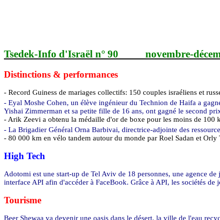
Tsedek-Info d'Israël n° 90
novembre-décem
Distinctions & performances
- Record Guiness de mariages collectifs: 150 couples israéliens et ru
- Eyal Moshe Cohen, un élève ingénieur du Technion de Haifa a gagné
Yishai Zimmerman et sa petite fille de 16 ans, ont gagné le second pri
- Arik Zeevi a obtenu la médaille d'or de boxe pour les moins de
100 
- La Brigadier Général Orna Barbivai, directrice-adjointe des ressourc
-
80 000 km
en vélo tandem autour du monde par Roel Sadan et Orly Ta
High Tech
Adotomi est une start-up de Tel Aviv de 18 personnes, une agence de 
interface API afin d'accéder à FaceBook. Grâce à API, les sociétés de j
Tourisme
Beer Shewaa va devenir une oasis dans le désert, la ville de l'eau recyc