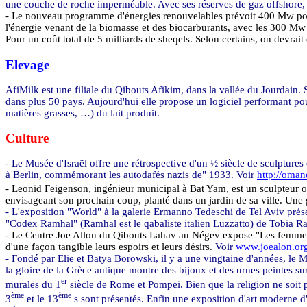
une couche de roche imperméable. Avec ses réserves de gaz offshore, c
- Le nouveau programme d'énergies renouvelables prévoit 400 Mw pour
l'énergie venant de la biomasse et des biocarburants, avec les 300 Mw
Pour un coût total de 5 milliards de sheqels. Selon certains, on devrait 
Elevage
AfiMilk est une filiale du Qibouts Afikim, dans la vallée du Jourdain. 
dans plus 50 pays. Aujourd'hui elle propose un logiciel performant pou
matières grasses, …) du lait produit.
Culture
- Le Musée d'Israël offre une rétrospective d'un ½ siècle de sculpture
à Berlin, commémorant les autodafés nazis de" 1933. Voir
http://oma
- Leonid Feigenson, ingénieur municipal à Bat Yam, est un sculpteur ori
envisageant son prochain coup, planté dans un jardin de sa ville. Une 
- L'exposition "World" à la galerie Ermanno Tedeschi de Tel Aviv présen
"Codex Ramhal" (Ramhal est le qabaliste italien Luzzatto) de Tobia Rav
-
Le Centre Joe Allon du Qibouts Lahav au Négev expose "Les femmes br
d'une façon tangible leurs espoirs et leurs désirs.
Voir
www.joealon.org
- Fondé par Elie et Batya Borowski, il y a une vingtaine d'années, le 
la gloire de la Grèce antique montre des bijoux et des urnes peintes 
er
murales du 1
siècle de Rome et Pompei. Bien que la religion ne soit 
ème
ème
3
et le 13
s sont présentés. Enfin une exposition d'art moderne d'