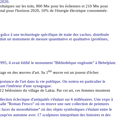
 2020.
taïques sur les toits, 800 Mw pour les éoliennes et 210 Mw pour
total pour l'horizon 2020, 10% de l'énergie électrique consommée.
 grâce à une technologie spécifique de traite des vaches, distribuée
it un instrument de mesure quantitative et qualitative (protéines,
1995, il avait édifié le monument "Bibliothèque engloutie" à Bebelplatz
ère
dage en des œuvres d'art. Sa 1
œuvre est un joueur d'échec
ortance de l'art dans la vie publique. On notera en particulier le
ant l'intérieur d'une synagogue.
12 bédouines du village de Lakia. Par cet art, ces femmes montrent
ection éclectique d'antiquités s'étalant sur 6 millénaires. Une expo à
salle "Roman Fresco" où on trouve une rare collection de peintures
3 faces du monothéisme" où des objets symboliques s'étalant entre le
usqu'en automne avec 17 sculptures interprétant des histoires et des