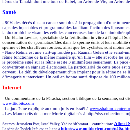
héros du Tanakh dont une tour de Babel, un Arbre de Vie, un Arbre de 
Santé
- 90% des décès dus au cancer sont dus à la propagation d'une tumeur d
capsules injectables et programmables facilitant l'action des liposom
la doxorubicine visant les cellules cancéreuses lors de la chimiothérapi
-
Dr. Eliahu Levitas, spécialiste de la fertilisation in vitro à l'hôpital
concentration de spermatozoïdes dans le sperme émis et leur mobilité c
sperme et les chauffeurs routiers, ainsi que les cyclistes, sont moins fe
- Nano Retina est une start-up fondée par Raanan Gefen et le serial-in
rétine fonctionne de la même manière qu’un film – elle absorbe les ray
le problème situé sur la rétine est de
3 millimètres
seulement. La puce d
convertiront en signaux électriques. La particularité de cette puce est 
cerveau. Le défi du développement d’un implant pour la rétine ne se li
d’imagerie y intervient. Un oeil en bonne santé dispose de 100 millio
Internet
- Un commentaire de la Pérasha, section biblique de la semaine, est dis
www.ttidbits.com
- Le judaïsme expliqué aux non juifs en Israël à
www.shalom-center.o
- Les Manuscrits de la mer Morte digitalisés à http://dss.collections.imj
Albert
Sources: Jerusalem Post, IsraelValley, Yédiot Ah'oronot -- contribution:
http://www.nuitdorient.com/n40a.ht
La série de Tsedek-Info est en ligne à