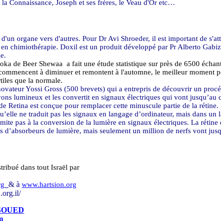
la Connaissance, Joseph et ses frères, le Veau d'Or etc…
'un organe vers d'autres. Pour Dr Avi Shroeder, il est important de s'at
es en chimiothérapie. Doxil est un produit développé par Pr Alberto Gab
e.
 Soroka de Beer Shewaa
a fait une étude statistique sur près de 6500 échant
ommencent à diminuer et remontent à l'automne, le meilleur moment pour 
rtiles que la normale.
novateur Yossi Gross (500 brevets) qui a entrepris de découvrir un proc
ons lumineux et les convertit en signaux électriques qui vont jusqu’au c
e Retina est conçue pour remplacer cette minuscule partie de la rétine. 
qu’elle ne traduit pas les signaux en langage d’ordinateur, mais dans un l
mite pas à la conversion de la lumière en signaux électriques. La rétine
ns d’absorbeurs de lumière, mais seulement un million de nerfs vont jus
tribué dans tout Israël par
& à
rg
www.hartsion.org
.org.il/
 SOUED
m