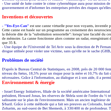
- Une unité de lutte contre le crime cybernétique aura pour mission d
gouvernement et d'informer les entreprises privées des risques qu'elle
Inventions et découvertes
- "Yes-Eye-Can"
est une canne virtuelle pour non voyants, inventée 
Cette canne est basée sur un programme au croisement des neuroscience
la théorie dite de la "substitution sensorielle": lorsqu’une faculté du ce
de mémoire. La canne fonctionne alors comme un radar, enregistrant d
que 35 $.
- Une équipe de l'Université de Tel Aviv sous la direction de Pr Ferna
drogue utilisée pour violer une victime, sans qu'elle ne le sache (GHB
Problèmes de société
D'après le Bureau Central de Statistiques, en 2008, près de 20 000 f
niveau du fœtus, 18,5% pour un risque pour la mère et 10,7% du fait d
nécessaires. Grâce à l'information, au dialogue et à son aide, il a perm
Environnement & énergie
- Israel Energy Initiatives, filiale de la société américaine Internatio
président, Howard Jonas, les réserves de Shfela sont de l'ordre du ½ tri
salissante sur le plan de l'environnement. Mais un ancien ingénieur de 
$/baril. Grâce à cette méthode qui a fait ses preuves au Colorado, Israë
Zoharim, au sud-ouest de Bet Shemesh, à 330/400 m de profondeur. Tout 