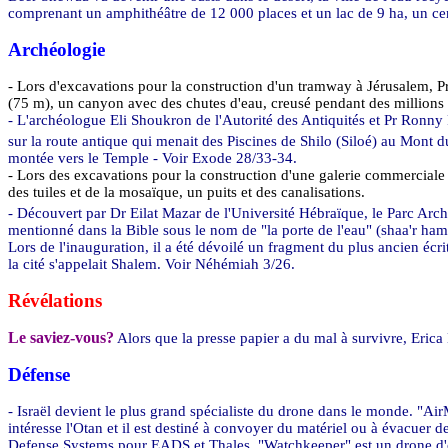
comprenant un amphithéâtre de 12 000 places et un lac de
9 ha
, un c
Archéologie
- Lors d'excavations pour la construction d'un tramway à Jérusalem, P
(
75 m
), un canyon avec des chutes d'eau, creusé pendant des millions d
- L'archéologue Eli Shoukron de l'Autorité des Antiquités et Pr Ronny 
sur la route antique qui menait des Piscines de Shilo (Siloé) au Mont d
montée vers le Temple - Voir Exode 28/33-34.
- Lors des excavations pour la construction d'une galerie commerciale à
des tuiles et de la mosaïque, un puits et des canalisations.
- Découvert par Dr Eilat Mazar de l'Université Hébraïque, le Parc Arc
mentionné dans la Bible sous le nom de "la porte de l'eau" (shaa'r hama
Lors de l'inauguration, il a été dévoilé un fragment du plus ancien éc
la cité s'appelait Shalem. Voir Néhémiah 3/26.
Révélations
Le saviez-vous?
Alors que la presse papier a du mal à survivre, Erica 
Défense
- Israël devient le plus grand spécialiste du drone dans le monde. "Air
intéresse l'Otan et il est destiné à convoyer du matériel ou à évacuer
Defense Systems pour EADS et Thales. "Watchkeeper" est un drone d'o