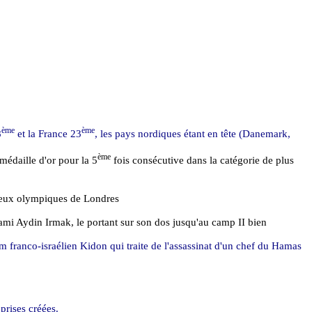
ème
ème
8
et la France 23
, les pays nordiques étant en tête (Danemark,
ème
médaille d'or pour la 5
fois consécutive dans la catégorie de plus
 Jeux olympiques de Londres
t ami Aydin
Irmak
, le portant sur son dos jusqu'au camp II bien
m franco-israélien
Kidon
qui traite de l'assassinat d'un chef du Hamas
prises créées.