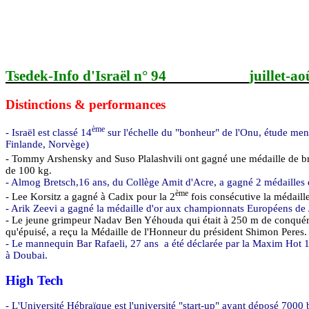
Tsedek
-Info d'Israël n° 94
juillet-a
Distinctions & performances
ème
- Israël est classé 14
sur l'échelle du "bonheur" de l'Onu, étude men
Finlande, Norvège)
-
Tommy
Arshensky
and Suso
Plalashvili
ont gagné une médaille de b
de
100 kg
.
-
Almog
Bretsch
,16
ans, du Collège
Amit
d'Acre, a gagné 2 médailles
ème
- Lee
Korsitz
a gagné à Cadix pour la 2
fois consécutive la médaill
-
Arik
Zeevi
a gagné la médaille d'or aux championnats Européens de 
- Le jeune grimpeur
Nadav
Ben
Yéhouda
qui était à
250 m
de conquéri
qu'épuisé, a reçu la Médaille de l'Honneur du président Shimon Peres.
- Le mannequin Bar
Rafaeli
, 27 ans
a été déclarée par la
Maxim
Hot 1
à
Doubai
.
High Tech
- L'Université Hébraïque est l'université "start-up" ayant déposé 7000