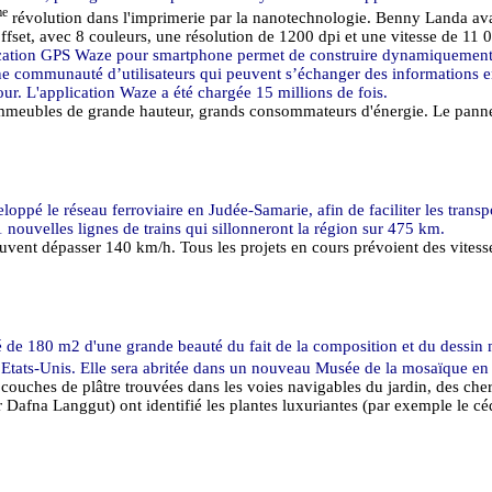
me
révolution dans l'imprimerie par la nanotechnologie. Benny
Landa
ava
l'offset, avec 8 couleurs, une résolution de 1200 dpi et une vitesse de 11 
ication GPS
Waze
pour
smartphone
permet de construire dynamiquement des
ne communauté d’utilisateurs qui peuvent s’échanger des informations en
jour. L'application
Waze
a été chargée 15 millions de fois.
meubles de grande hauteur, grands consommateurs d'énergie. Le panneau s
oppé le réseau ferroviaire en Judée-Samarie, afin de faciliter les transpo
1 nouvelles lignes de trains qui sillonneront la région sur
475 km
.
uvent dépasser
140 km/h
. Tous les projets en cours prévoient des vites
vé de
180 m2
d'une grande beauté du fait de la composition et du dessin 
des Etats-Unis. Elle sera abritée dans un nouveau Musée de la mosaïque e
s couches de plâtre trouvées dans les voies navigables du jardin, des cher
Dr
Dafna
Langgut
) ont identifié les plantes luxuriantes (par exemple le c