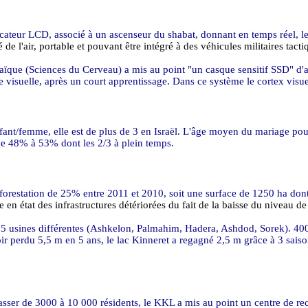
icateur LCD, associé à un ascenseur du
shabat
, donnant en temps réel, le
de l'air, portable et pouvant être intégré à des véhicules militaires tacti
aïque (Sciences du Cerveau) a mis au point "un casque sensitif SSD" d'
visuelle, après un court apprentissage. Dans ce système le cortex visuel d
fant/femme, elle est de plus de 3 en Israël. L'âge moyen du mariage pour
de 48% à 53% dont les 2/3 à plein temps.
forestation de 25% entre 2011 et 2010, soit une surface de
1250 ha
dont
 en état des infrastructures détériorées du fait de la baisse du niveau de 
5 usines différentes (Ashkelon,
Palmahim
, Hadera, Ashdod,
Sorek
). 40
oir perdu
5,5 m
en 5 ans, le lac
Kinneret
a regagné
2,5 m
grâce à 3 saiso
asser de 3000 à 10 000 résidents, le KKL a mis au point un centre de r