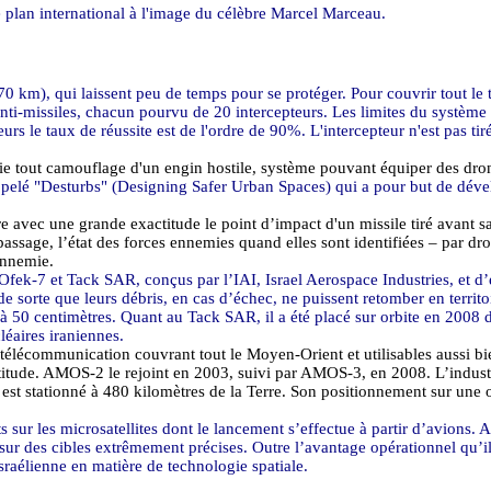
e plan international à l'image du célèbre Marcel Marceau.
0 km), qui laissent peu de temps pour se protéger. Pour couvrir tout le te
i-missiles, chacun pourvu de 20 intercepteurs. Les limites du système s
rs le taux de réussite est de l'ordre de 90%. L'intercepteur n'est pas tir
ie tout camouflage d'un engin hostile, système pouvant équiper des dro
pelé "
Desturbs
" (
Designing
Safer
Urban
Spaces
) qui a pour but de dév
 avec une grande exactitude le point d’impact d'un missile tiré avant sa 
assage, l’état des forces ennemies quand elles sont identifiées – par dr
ennemie.
Ofek
-7 et
Tack
SAR
, conçus par l’IAI,
Israel
Aerospace Industries, et d
 de sorte que leurs débris, en cas d’échec, ne puissent retomber en territo
 à
50 centimètres
. Quant au
Tack
SAR
, il a été placé sur orbite en 2008 
léaires iraniennes.
 télécommunication couvrant tout le Moyen-Orient et utilisables aussi bie
titude.
AMOS
-2 le rejoint en 2003, suivi par
AMOS
-3, en 2008. L’indust
 est stationné à
480 kilomètres
de la Terre. Son positionnement sur une or
s sur les microsatellites dont le lancement s’effectue à partir d’avions. A
 sur des cibles extrêmement précises. Outre l’avantage opérationnel qu’i
israélienne en matière de technologie spatiale.