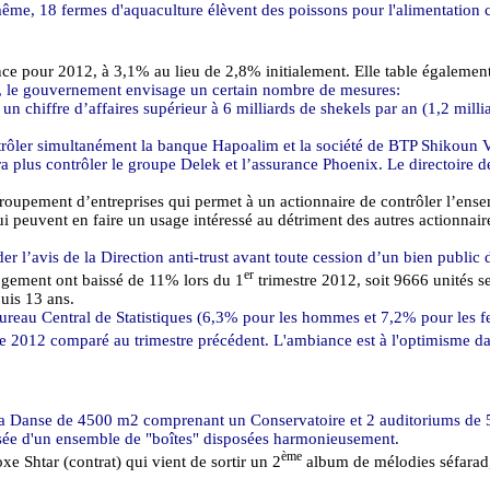
même, 18 fermes d'aquaculture élèvent des poissons pour l'alimentation
sance pour 2012, à 3,1% au lieu de 2,8% initialement. Elle table égalem
ues, le gouvernement envisage un certain nombre de mesures:
nt un chiffre d’affaires supérieur à 6 milliards de shekels par an (1,2 mil
ntrôler simultanément la banque
Hapoalim
et la société de BTP
Shikoun
a plus contrôler le groupe
Delek
et l’assurance Phoenix. Le directoire d
egroupement d’entreprises qui permet à un actionnaire de contrôler l’ensem
i peuvent en faire un usage intéressé au détriment des autres actionna
 l’avis de la Direction anti-trust avant toute cession d’un bien public
er
ogement ont baissé de 11% lors du 1
trimestre 2012, soit 9666 unités se
puis 13 ans.
reau Central de Statistiques (6,3% pour les hommes et 7,2% pour les fem
re 2012 comparé au trimestre précédent. L'ambiance est à l'optimisme dan
 la Danse de
4500 m2
comprenant un Conservatoire et 2 auditoriums de 5
sée d'un ensemble de "boîtes" disposées harmonieusement.
ème
doxe
Shtar
(contrat) qui vient de sortir un 2
album de mélodies
séfarad