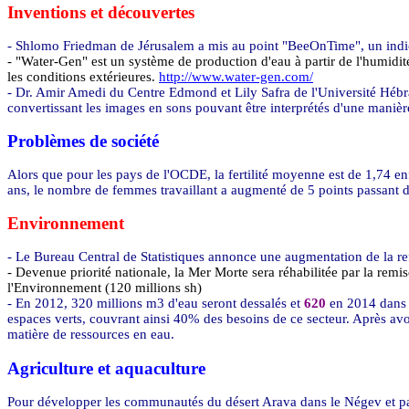
Inventions et découvertes
- Shlomo Friedman de Jérusalem a mis au point "
BeeOnTime
", un ind
-
"Water-
Gen
" est un système de production d'eau à partir de l'humidité 
les conditions extérieures.
http://www.water-gen.com/
-
Dr. Amir
Amedi
du Centre Edmond et Lily
Safra
de l'Université Hébr
convertissant les images en sons pouvant être interprétés d'une manière 
Problèmes de société
Alors que pour les pays de l'OCDE, la fertilité moyenne est de 1,74 en
ans, le nombre de femmes travaillant a augmenté de 5 points passant 
Environnement
- Le Bureau Central de Statistiques annonce une augmentation de la re
- Devenue priorité nationale, la Mer Morte sera réhabilitée par la remise
l'Environnement (120 millions sh)
- En 2012, 320 millions m3 d'eau seront dessalés et
620
en 2014 dans 
espaces verts, couvrant ainsi 40% des besoins de ce secteur. Après av
matière de ressources en eau.
Agriculture et aquaculture
Pour développer les communautés du désert
Arava
dans le
Négev
et p