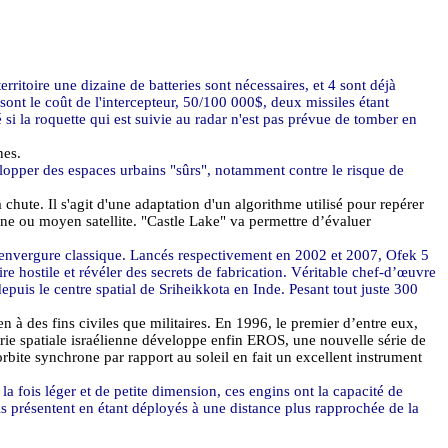
rritoire une dizaine de batteries sont nécessaires, et 4 sont déjà
ont le coût de l'intercepteur, 50/100 000$, deux missiles étant
é si la roquette qui est suivie au radar n'est pas prévue de tomber en
nes.
elopper des espaces urbains "sûrs", notamment contre le risque de
chute. Il s'agit d'une adaptation d'un algorithme utilisé pour repérer
one ou moyen satellite. "Castle Lake" va permettre d’évaluer
’envergure classique. Lancés respectivement en 2002 et 2007,
Ofek
5
ire hostile et révéler des secrets de fabrication. Véritable chef-d’œuvre
depuis le centre spatial de
Sriheikkota
en Inde. Pesant tout juste 300
n à des fins civiles que militaires. En 1996, le premier d’entre eux,
rie spatiale israélienne développe enfin
EROS
, une nouvelle série de
bite synchrone par rapport au soleil en fait un excellent instrument
 la fois léger et de petite dimension, ces engins ont la capacité de
ls présentent en étant déployés à une distance plus rapprochée de la