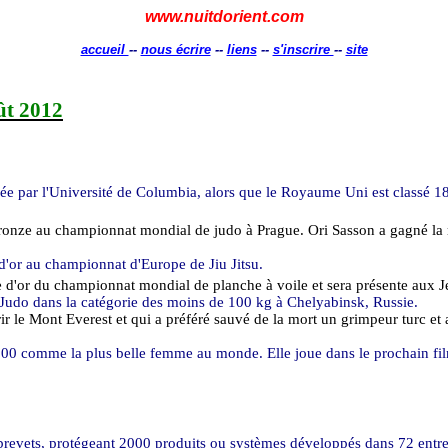
www.nuitdorient.com
accueil
--
nous écrire
--
liens
--
s'inscrire
--
site
oût 2012
ée par l'Université de Columbia, alors que le Royaume Uni est classé 1
ronze au championnat mondial de judo à Prague.
Ori
Sasson
a gagné la 
 d'or au championnat d'Europe de Jiu
Jitsu
.
e d'or du championnat mondial de planche à voile et sera présente aux
Judo dans la catégorie des moins de
100 kg
à
Chelyabinsk
, Russie.
r le Mont Everest et qui a préféré sauvé de la mort un grimpeur turc e
00 comme la plus belle femme au monde. Elle joue dans le prochain fil
 brevets, protégeant 2000 produits ou systèmes développés dans 72 entre