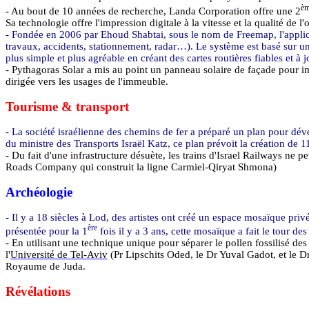
è
- Au bout de 10 années de recherche,
Landa
Corporation offre une 2
Sa technologie offre l'impression digitale à la vitesse et la qualité de 
- Fondée en 2006 par
Ehoud
Shabtai
, sous le nom de
Freemap
, l'appl
travaux, accidents, stationnement, radar…). Le système est basé sur u
plus simple et plus agréable en créant des cartes routières fiables et à 
-
Pythagoras
Solar
a mis au point un panneau solaire de façade pour im
dirigée vers les usages de l'immeuble.
Tourisme & transport
- La société israélienne des chemins de fer a préparé un plan pour dével
du ministre des Transports Israël Katz, ce plan prévoit la création de 1
- Du fait d'une infrastructure désuète, les trains d'
Israel
Railways
ne pe
Roads
Company
qui construit la ligne
Carmiel
-
Qiryat
Shmona
)
Archéologie
- Il y a 18 siècles à Lod, des artistes ont créé un espace mosaïque pri
ère
présentée pour la 1
fois il y a 3 ans, cette mosaïque a fait le tour 
- En utilisant une technique unique pour séparer le pollen fossilisé de
l'
Université de Tel-Aviv
(Pr
Lipschits
Oded
, le Dr Yuval
Gadot
, et le 
Royaume de Juda.
Révélations