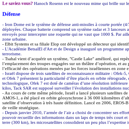
Le saviez-vous?
Hanoch
Rosenn
est le nouveau mime qui brille sur l
Défense
-
Iron
Dome
est le système de
défense anti-missiles
à courte portée (4/7
déployées. Chaque batterie comprend un système radar et 3 lanceurs ant
envoyés pour intercepter une roquette qui ne vaut que 1000 $. Par ailleu
zone urbaine.
-
Elbit
Systems et sa filiale
Elop
ont développé un détecteur qui identif
- L'Académie
BetsalEl
d'Art et de Design a inauguré un programme ap
terrorisme.
- Tsahal vient d’acquérir un système, "Castle Lake" amélioré, qui repère
l’emplacement des troupes engagées sur un théâtre d’opération, et au p
l’efficacité des opérations menées par les forces israéliennes en zone 
- Israël dispose de trois satellites de reconnaissance militaire :
Ofek
-5,
et
Ofek
7 présentent la particularité d’être placés en orbite rétrograde,
technologique,
Ofek
7 est doté de caméras d’une résolution inférieure
kilos,
Tack
SAR
est supposé surveiller l’évolution des installations nuc
- Au cours de cette même période, Israël a lancé plusieurs satellites de
AMOS
-
1, a
été placé en orbite géosynchrone à
36 000 kilomètres
d’al
satellite d’observation à très haute définition. Lancé en 2006,
EROS
-B
de veille stratégique.
- Depuis janvier 2010, l’armée de l’air a choisi de concentrer ses effort
pouvoir recueillir des informations dans un laps de temps très court et
terre (
300 km
), les microsatellites consolident un peu plus l’expertise 