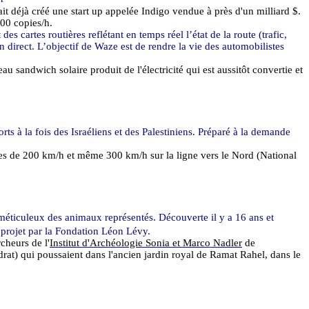
it déjà créé une
start
up appelée Indigo vendue à près d'un milliard $.
000 copies/h.
 cartes routières reflétant en temps réel l’état de la route (trafic,
 direct. L’objectif de
Waze
est de rendre la vie des automobilistes
andwich solaire produit de l'électricité qui est aussitôt convertie et
rts à la fois des Israéliens et des Palestiniens. Préparé à la demande
ses de
200 km/h
et même
300 km/h
sur la ligne vers le Nord (National
méticuleux des animaux représentés. Découverte il y a 16 ans et
n projet par la Fondation Léon Lévy.
cheurs de l'
Institut d'Archéologie Sonia et Marco
Nadler
de
édrat) qui poussaient dans l'ancien jardin royal de
Ramat
Rahel
, dans le