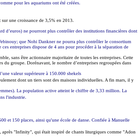
 comme pour les aquariums ont été créées.
ent sur une croissance de 3,5% en 2013.
liard d’euros) ne pourront plus contrôler des institutions financières dont
Vebinouy
; que
Nohi
Dankner
ne pourra plus contrôler le consortium
e ces entreprises dispose de 4 ans pour procéder à la séparation de
ble, sans être actionnaire majoritaire de toutes les entreprises. Cette
ires du groupe. Dorénavant, le nombre d’entreprises regroupées dans
 d’une valeur supérieure à 150.000 shekels
ulement dont un tiers sont des maisons individuelles. A fin mars, il y
mes). La population active atteint le chiffre de 3,33 million. La
s l'industrie.
00 et 150 places, ainsi qu'une école de danse. Confiée à Manuelle
, après "
Infinity
", qui était inspiré de chants liturgiques comme "Adon