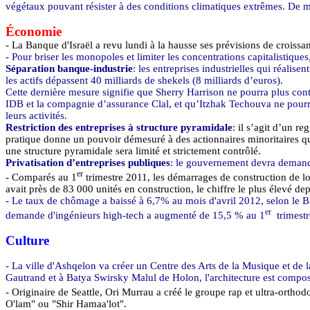
végétaux pouvant résister à des conditions climatiques extrêmes. De 
Économie
- La Banque d'Israël a revu lundi à la hausse ses prévisions de crois
- Pour briser les monopoles et limiter les concentrations capitalistiq
Séparation banque-industrie
: les entreprises industrielles qui réalise
les actifs dépassent 40 milliards de shekels (8 milliards d’euros).
Cette dernière mesure signifie que Sherry Harrison ne pourra plus co
IDB
et la compagnie d’assurance
Clal
, et qu’Itzhak
Techouva
ne pourr
leurs activités.
Restriction des entreprises à structure pyramidale
: il s’agit d’un r
pratique donne un pouvoir démesuré à des actionnaires minoritaires qu
une structure pyramidale sera limité et strictement contrôlé.
Privatisation d’entreprises publiques
: le gouvernement devra demander
er
- Comparés au 1
trimestre 2011, les démarrages de construction de l
avait près de 83 000 unités en construction, le chiffre le plus élevé de
- Le taux de chômage a baissé à 6,7% au mois d'avril 2012, selon le Bu
er
demande d'ingénieurs high-tech a augmenté de 15,5 % au 1
trimest
Culture
- La ville d'Ashqelon va créer un Centre des Arts de la Musique et de
Gautrand
et à
Batya
Swirsky
Malul
de Holon, l'architecture est compo
- Originaire de Seattle,
Ori
Murrau
a créé le groupe rap et ultra-ortho
O'lam
" ou "
Shir
Hamaa'lot
".