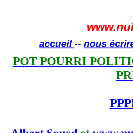
www.nui
accueil
--
nous écrir
POT POURRI POLITIQ
PR
PPP