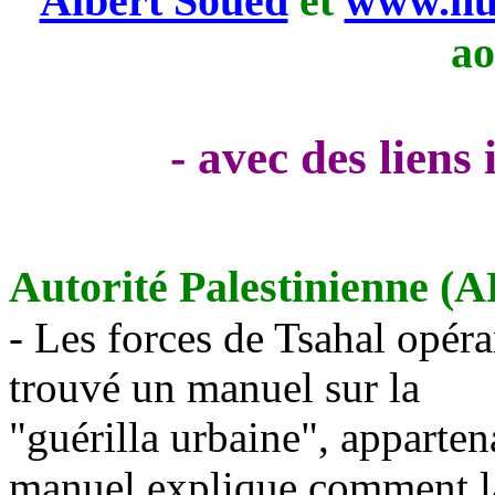
Albert Soued
et
www.nui
ao
- avec des liens
Autorité Palestinienne (A
- Les forces de Tsahal opér
trouvé un manuel sur la
"guérilla urbaine", apparte
manuel explique comment la 