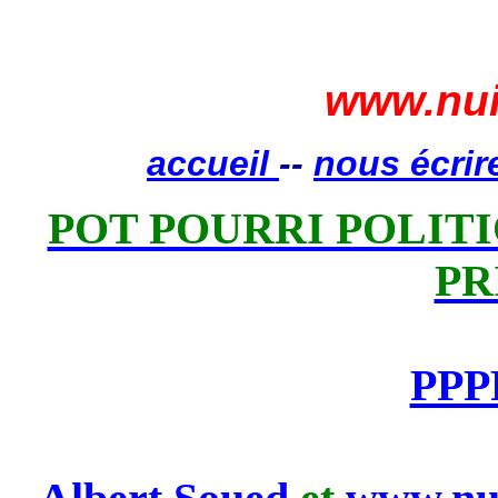
www.nui
accueil
--
nous écrir
POT POURRI POLITIQ
PR
PPP