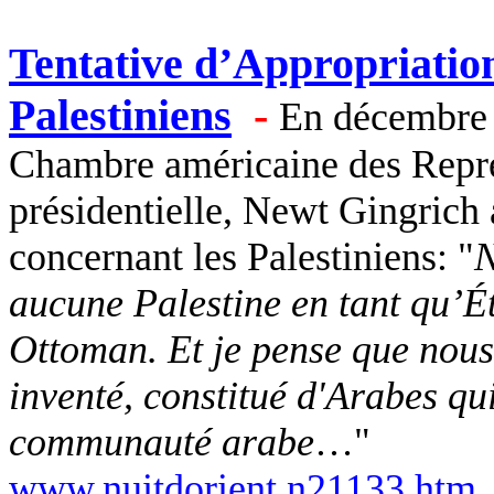
Tentative d’Appropriation 
Palestiniens
-
En décembre 2
Chambre américaine des Représ
présidentielle, Newt Gingrich a
concernant les Palestiniens: "
N
aucune Palestine en tant qu’Éta
Ottoman. Et je pense que nous
inventé, constitué d'Arabes qui
communauté arabe
…"
www.nuitdorient.n21133.htm