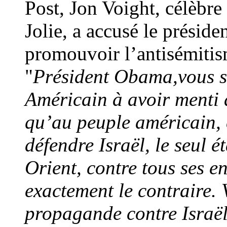
Post, Jon Voight, célèbre
Jolie, a accusé le préside
promouvoir l’antisémitis
"
Président Obama,vous se
Américain à avoir menti a
qu’au peuple américain, 
défendre Isra
ë
l, le seul
Orient, contre tous ses e
exactement le contraire.
propagande contre Isra
ë