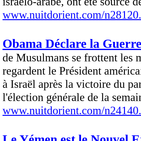
israélo-arabe, ont été source d
www.nuitdorient.com/n28120
Obama
Déclare la Guerre
de Musulmans se frottent les ma
regardent le Président améric
à Israël après la victoire du 
l'élection générale de la semai
www.nuitdorient.com/n24140
Le Yémen est le Nouvel Et