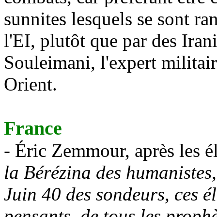
sunnites lesquels se sont ra
l'EI, plutôt que par des Ir
Souleimani
, l'expert milit
Orient.
France
- Éric
Zemmour
, après les é
la Bérézina des humanistes, 
Juin 40 des sondeurs, ces él
pensants, de tous les prophè