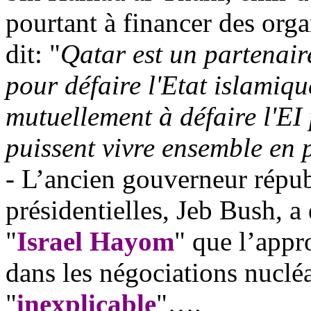
pourtant à financer des orga
dit: "
Qatar est un partenair
pour défaire l'Etat islami
mutuellement à défaire l'EI
puissent vivre ensemble en 
- L’ancien gouverneur répub
présidentielles,
Jeb
Bush, a 
"
Israel
Hayom
" que l’appr
dans les négociations nucléa
"
inexplicable
"….