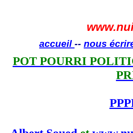
www.nui
accueil
--
nous écrir
POT POURRI POLITIQ
PR
PPP