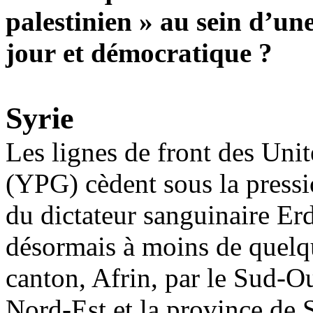
palestinien » au sein d’un
jour et démocratique ?
Syrie
Les lignes de front des Uni
(YPG) cèdent sous la pressio
du dictateur sanguinaire
Er
désormais à moins de quelqu
canton,
Afrin
, par le
Sud-Ou
Nord-Est
et la province de 