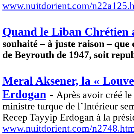
www.nuitdorient.com/n22a125.
Quand le Liban Chrétien a
souhaité – à juste raison – que
de Beyrouth de 1947, soit repu
Meral Aksener, la « Louve 
Erdogan
-
Après avoir créé le
ministre turque de l’Intérieur s
Recep
Tayyip
Erdogan
à la prési
www.nuitdorient.com/n2748.ht