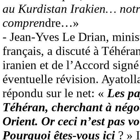
au Kurdistan Irakien… notre
compren
dre…»
- Jean-Yves Le
Drian
, minis
français, a discuté à Téhér
iranien et de l’Accord signé
éventuelle révision. Ayatol
répondu sur le net: «
Les pa
Téhéran, cherchant à négo
Orient. Or ceci n’est pas vo
Pourquoi êtes-vous ici
? » 