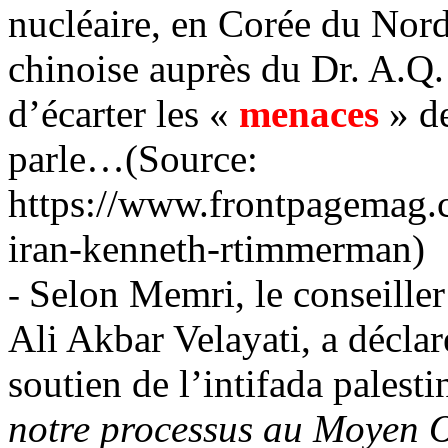
nucléaire, en Corée du Nord
chinoise auprès du Dr. A.Q.
d’écarter les «
menaces
» d
parle…(Source:
https://www.frontpagemag.
iran-kenneth-rtimmerman)
Selon
Memri
, le conseill
-
Ali Akbar
Velayati
, a décla
soutien de l’intifada palest
notre processus au Moyen O