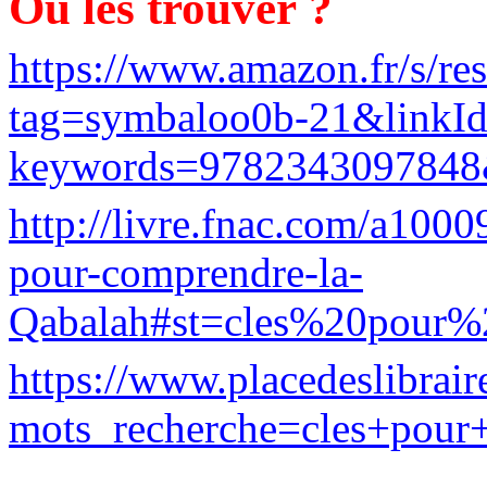
Où les trouver ?
https://www.amazon.fr/s/re
tag=symbaloo0b-21&linkI
keywords=9782343097848&s
http://livre.fnac.com/a100
pour-comprendre-la-
Qabalah#st=cles%20pour
https://www.placedeslibraire
mots_recherche=cles+pour