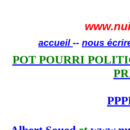
www.nui
accueil
--
nous écrir
POT POURRI POLITIQ
PR
PPP