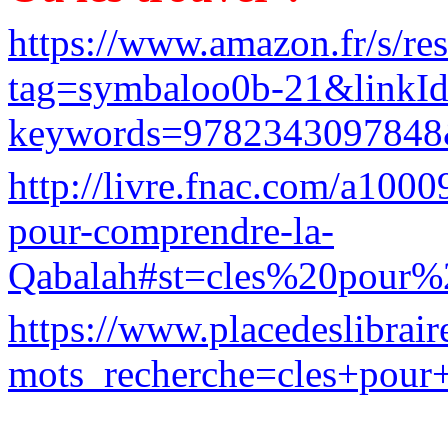
https://www.amazon.fr/s/re
tag=symbaloo0b-21&linkI
keywords=9782343097848&s
http://livre.fnac.com/a100
pour-comprendre-la-
Qabalah#st=cles%20pour
https://www.placedeslibraire
mots_recherche=cles+pour