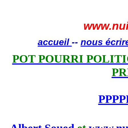
www.nui
accueil
--
nous écrir
POT POURRI POLITIQ
PR
PPPP