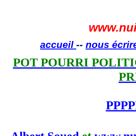
www.nui
accueil
--
nous écrir
POT POURRI POLITIQ
PR
PPPP