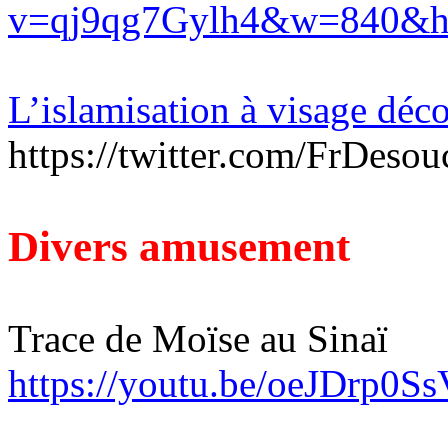
v=qj9qg7Gylh4&w=840&
L’islamisation à visage déc
https://twitter.com/FrDes
Divers amusement
Trace de Moïse au Sinaï
https://youtu.be/oeJDrp0S