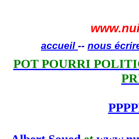
www.nui
accueil
--
nous écrir
POT POURRI POLITIQ
PR
PPPP