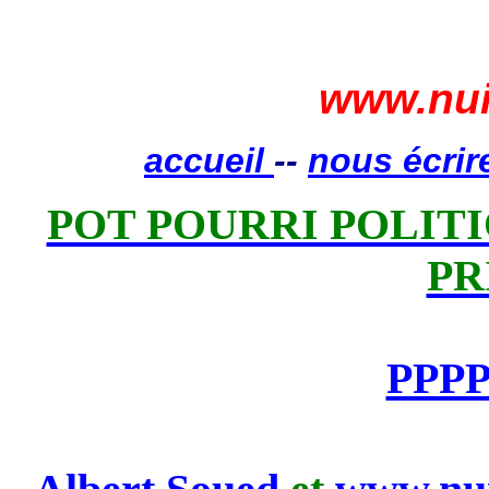
www.nui
accueil
--
nous écrir
POT POURRI POLITIQ
PR
PPPP