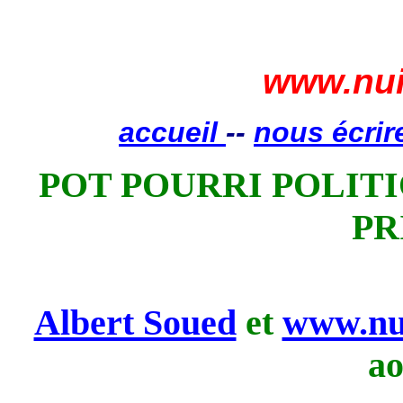
www.nui
accueil
--
nous écrir
POT POURRI POLITIQ
PR
Albert Soued
et
www.nu
ao