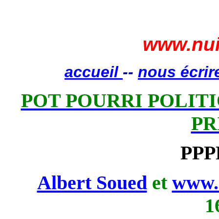
www.nui
accueil
--
nous écrir
POT POURRI POLITIQ
PR
PPP
Albert Soued
et
www.
1